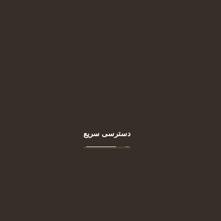
موبایل: 09120908040
ایمیل: info@razhin.clinic
ساعت کار: شنبه تا پنجشنبه 10 تا 19
دسترسی سریع
اصلی
درباره ما
خدمات
مقالات
تماس با ما