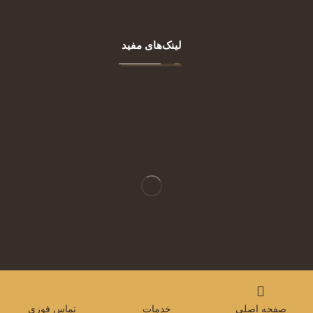
لینک‌های مفید
تجهیزات پوست
تجهیزات زنان و زایمان
تمامی حقوق سایت برای کلینیک راژین محفوظ می باشد
صفحه اصلی
خدمات
تماس فوری