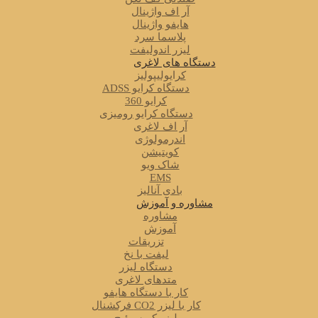
آر اف واژینال
هایفو واژینال
پلاسما سرد
لیزر اندولیفت
دستگاه های لاغری
کرایولیپولیز
دستگاه کرایو ADSS
کرایو 360
دستگاه کرایو رومیزی
آر اف لاغری
اندرمولوژی
کویتیشن
شاک ویو
EMS
بادی آنالیز
مشاوره و آموزش
مشاوره
آموزش
تزریقات
لیفت با نخ
دستگاه لیزر
متدهای لاغری
کار با دستگاه هایفو
کار با لیزر CO2 فرکشنال