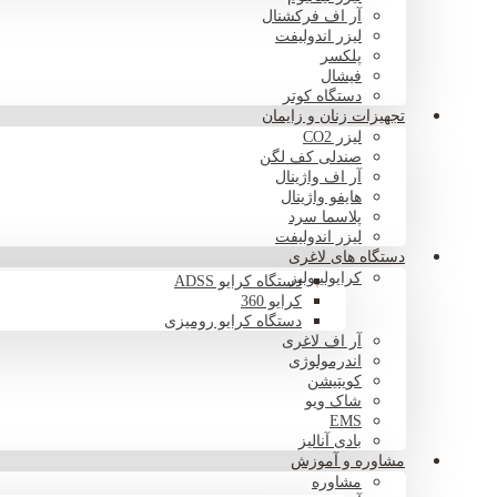
آر اف فرکشنال
لیزر اندولیفت
پلکسر
فیشال
دستگاه کوتر
تجهیزات زنان و زایمان
لیزر CO2
صندلی کف لگن
آر اف واژینال
هایفو واژینال
پلاسما سرد
لیزر اندولیفت
دستگاه های لاغری
کرایولیپولیز
دستگاه کرایو ADSS
کرایو 360
دستگاه کرایو رومیزی
آر اف لاغری
اندرمولوژی
کویتیشن
شاک ویو
EMS
بادی آنالیز
مشاوره و آموزش
مشاوره