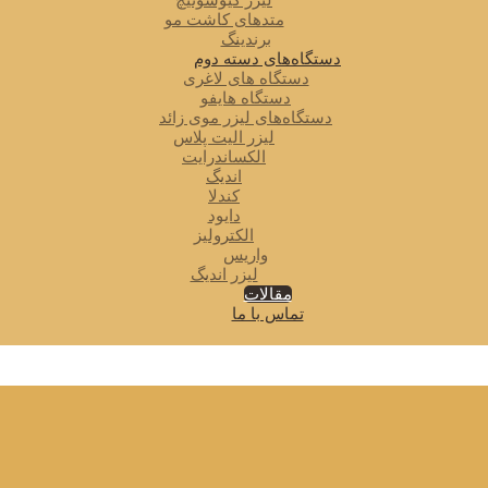
لیزر کیوسوئیچ
متدهای کاشت مو
برندینگ
دستگاه‌های دسته دوم
دستگاه های لاغری
دستگاه هایفو
دستگاه‌های لیزر موی زائد
لیزر الیت پلاس
الکساندرایت
اندیگ
کندلا
دایود
الکترولیز
واریس
لیزر اندیگ
مقالات
تماس با ما