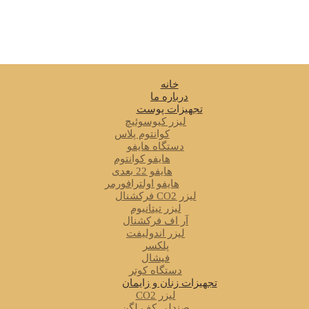
خانه
درباره ما
تجهیزات پوست
لیزر کیوسوئیچ
کوانتوم پلاس
دستگاه هایفو
هایفو کوانتوم
هایفو 22 بعدی
هایفو اولترافورمر
لیزر CO2 فرکشنال
لیزر تیتانیوم
آر اف فرکشنال
لیزر اندولیفت
پلکسر
فیشال
دستگاه کوتر
تجهیزات زنان و زایمان
لیزر CO2
صندلی کف لگن