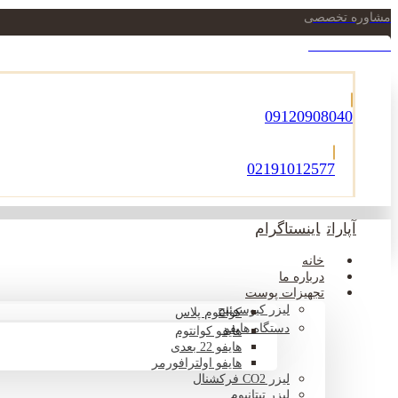
مشاوره تخصصی
021-22900756
09120908040
02191012577
آپارات
اینستاگرام
خانه
درباره ما
تجهیزات پوست
لیزر کیوسوئیچ
کوانتوم پلاس
دستگاه هایفو
هایفو کوانتوم
هایفو 22 بعدی
هایفو اولترافورمر
لیزر CO2 فرکشنال
لیزر تیتانیوم