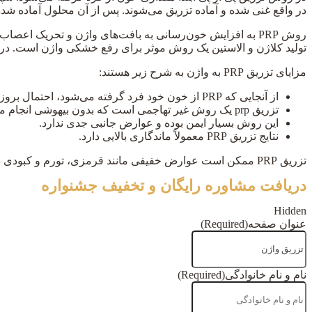
در واقع غنی شده و آماده تزریق می‌شوند. پس از آن محلول آماده ش
روش PRP به افزایش خون‌رسانی به بافت‌های واژن و تحریک اع
تولید کلاژن و الاستین یک روش موثر برای رفع خشکی واژن است. در برخی موارد، تزریق PRP می‌تواند به تقویت عضلات کف لگن و
مزایای تزریق PRP به واژن به شرح زیر هستند:
از آنجایی که PRP از خون خود فرد گرفته می‌شود، احتمال بروز واکنش‌های آلرژیک بسیار کم است و یک روش کاملا طبیعی محسوب می‌شود.
تزریق prp یک روش غیر تهاجمی است که بدون بیهوشی انجام می‌شود.
این روش بسیار ایمن بوده و عوارض جانبی جدی ندارد.
نتایج تزریق PRP معمولاً ماندگاری بالایی دارد.
تزریق PRP ممکن است عوارض خفیفی مانند قرمزی، تورم و کبودی در محل تزریق به همراه داشته باشد که موقت هستند و طی چند ساعت برطرف می‌شودند.
دریافت مشاوره رایگان و تخفیف جشنواره
Hidden
عنوان صفحه
(Required)
نام و نام خانوادگی
(Required)