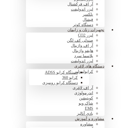
آر اف فرکشنال
لیزر اندولیفت
پلکسر
فیشال
دستگاه کوتر
تجهیزات زنان و زایمان
لیزر CO2
صندلی کف لگن
آر اف واژینال
هایفو واژینال
پلاسما سرد
لیزر اندولیفت
دستگاه های لاغری
کرایولیپولیز
دستگاه کرایو ADSS
کرایو 360
دستگاه کرایو رومیزی
آر اف لاغری
اندرمولوژی
کویتیشن
شاک ویو
EMS
بادی آنالیز
مشاوره و آموزش
مشاوره