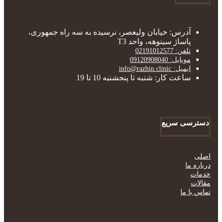
آدرس: خیابان ولیعصر، نرسیده به سه راه جمهوری،
پاساژ سینوهه، واحد T3
تلفن: 02191012577
موبایل: 09120908040
ایمیل: info@razhin.clinic
ساعت کار: شنبه تا پنجشنبه 10 تا 19
دسترسی سریع
اصلی
درباره ما
خدمات
مقالات
تماس با ما