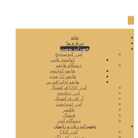
خانه
درباره ما
تجهیزات پوست
لیزر کیوسوئیچ
کوانتوم پلاس
دستگاه هایفو
هایفو کوانتوم
هایفو 22 بعدی
هایفو اولترافورمر
لیزر CO2 فرکشنال
لیزر تیتانیوم
آر اف فرکشنال
لیزر اندولیفت
پلکسر
فیشال
دستگاه کوتر
تجهیزات زنان و زایمان
لیزر CO2
صندلی کف لگن