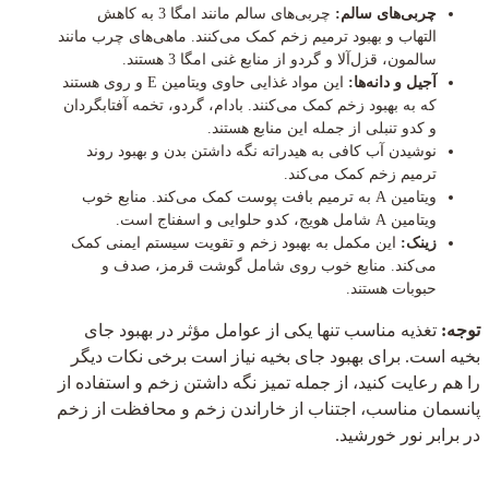
چربی‌های سالم:
چربی‌های سالم مانند امگا 3 به کاهش
التهاب و بهبود ترمیم زخم کمک می‌کنند. ماهی‌های چرب مانند
سالمون، قزل‌آلا و گردو از منابع غنی امگا 3 هستند.
آجیل و دانه‌ها:
این مواد غذایی حاوی ویتامین E و روی هستند
که به بهبود زخم کمک می‌کنند. بادام، گردو، تخمه آفتابگردان
و کدو تنبلی از جمله این منابع هستند.
نوشیدن آب کافی به هیدراته نگه داشتن بدن و بهبود روند
ترمیم زخم کمک می‌کند.
ویتامین A به ترمیم بافت پوست کمک می‌کند. منابع خوب
ویتامین A شامل هویج، کدو حلوایی و اسفناج است.
زینک:
این مکمل به بهبود زخم و تقویت سیستم ایمنی کمک
می‌کند. منابع خوب روی شامل گوشت قرمز، صدف و
حبوبات هستند.
توجه:
تغذیه مناسب تنها یکی از عوامل مؤثر در بهبود جای
بخیه است. برای بهبود جای بخیه نیاز است برخی نکات دیگر
را هم رعایت کنید، از جمله تمیز نگه داشتن زخم و استفاده از
پانسمان مناسب، اجتناب از خاراندن زخم و محافظت از زخم
در برابر نور خورشید.