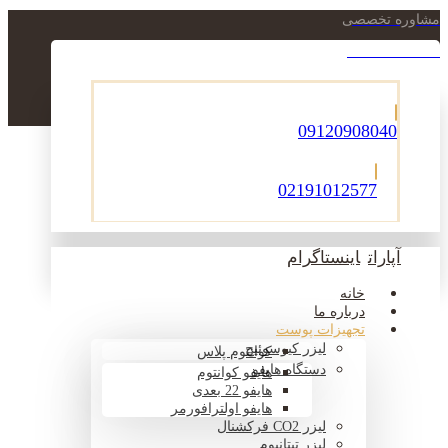
مشاوره تخصصی
021-22900756
09120908040
02191012577
آپارات
اینستاگرام
خانه
درباره ما
تجهیزات پوست
لیزر کیوسوئیچ
کوانتوم پلاس
دستگاه هایفو
هایفو کوانتوم
هایفو 22 بعدی
هایفو اولترافورمر
لیزر CO2 فرکشنال
لیزر تیتانیوم