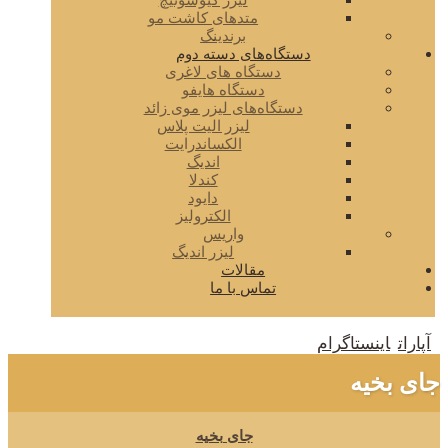
لیزر کیوسوئیچ
متدهای کاشت مو
برندینگ
دستگاه‌های دسته دوم
دستگاه های لاغری
دستگاه هایفو
دستگاه‌های لیزر موی زائد
لیزر الیت پلاس
الکساندرایت
اندیگ
کندلا
دایود
الکترولیز
واریس
لیزر اندیگ
مقالات
تماس با ما
آپارات
اینستاگرام
جای بخیه
جای بخیه