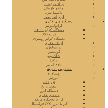
آر اف واژینال
هایفو واژینال
پلاسما سرد
لیزر اندولیفت
دستگاه های لاغری
کرایولیپولیز
دستگاه کرایو ADSS
کرایو 360
دستگاه کرایو رومیزی
آر اف لاغری
اندرمولوژی
کویتیشن
شاک ویو
EMS
بادی آنالیز
مشاوره و آموزش
مشاوره
آموزش
تزریقات
لیفت با نخ
دستگاه لیزر
متدهای لاغری
کار با دستگاه هایفو
کار با لیزر CO2 فرکشنال