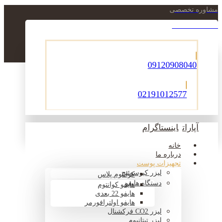
مشاوره تخصصی
021-22900756
09120908040
02191012577
آپارات
اینستاگرام
خانه
درباره ما
تجهیزات پوست
لیزر کیوسوئیچ
کوانتوم پلاس
دستگاه هایفو
هایفو کوانتوم
هایفو 22 بعدی
هایفو اولترافورمر
لیزر CO2 فرکشنال
لیزر تیتانیوم