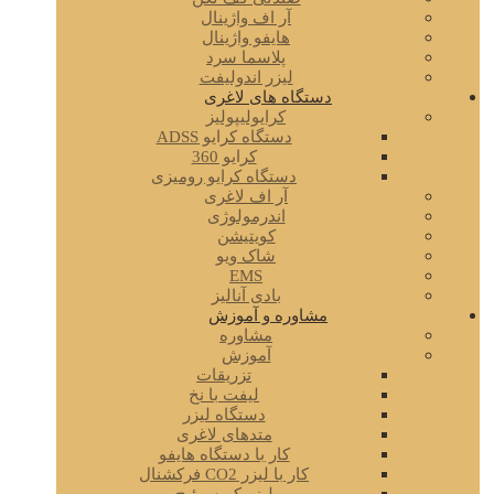
آر اف واژینال
هایفو واژینال
پلاسما سرد
لیزر اندولیفت
دستگاه های لاغری
کرایولیپولیز
دستگاه کرایو ADSS
کرایو 360
دستگاه کرایو رومیزی
آر اف لاغری
اندرمولوژی
کویتیشن
شاک ویو
EMS
بادی آنالیز
مشاوره و آموزش
مشاوره
آموزش
تزریقات
لیفت با نخ
دستگاه لیزر
متدهای لاغری
کار با دستگاه هایفو
کار با لیزر CO2 فرکشنال