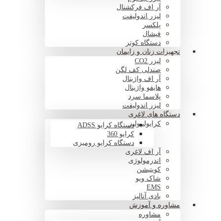
آر اف فرکشنال
لیزر اندولیفت
پلکسر
فیشال
دستگاه کوتر
تجهیزات زنان و زایمان
لیزر CO2
صندلی کف لگن
آر اف واژینال
هایفو واژینال
پلاسما سرد
لیزر اندولیفت
دستگاه های لاغری
کرایولیپولیز
دستگاه کرایو ADSS
کرایو 360
دستگاه کرایو رومیزی
آر اف لاغری
اندرمولوژی
کویتیشن
شاک ویو
EMS
بادی آنالیز
مشاوره و آموزش
مشاوره