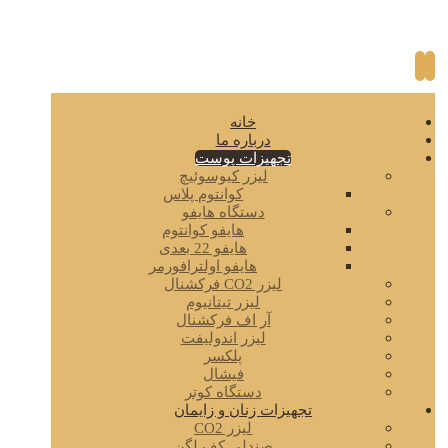
خانه
درباره ما
تجهیزات پوست
لیزر کیوسوئیچ
کوانتوم پلاس
دستگاه هایفو
هایفو کوانتوم
هایفو 22 بعدی
هایفو اولترافورمر
لیزر CO2 فرکشنال
لیزر تیتانیوم
آر اف فرکشنال
لیزر اندولیفت
پلکسر
فیشال
دستگاه کوتر
تجهیزات زنان و زایمان
لیزر CO2
صندلی کف لگن