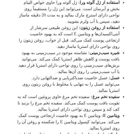
استفاده از ژل آلوئه ورا:
ژل آلوئه ورا حاوی خواص التیام
بخش و آبرسان است. می‌توانید این ژل را مستقیماً روی
نواحی دارای استرچ مارک بمالید و به مدت 20 دقیقه ماساژ
دهید، سپس با آب ولرم بشویید.
استفاده از روغن زیتون:
این روغن طبیعی سرشار از
آنتی‌اکسیدان‌ها و ویتامین E است که به بهبود خاصیت
ارتجاعی پوست کمک می‌کند. قبل از خواب، روغن زیتون را
روی نواحی دارای استریا ماساژ دهید.
شیره سیب‌زمینی:
نشاسته موجود در سیب‌زمینی به بهبود
بافت پوست و کاهش ظاهر استریا کمک می‌کند. می‌توانید
برش‌های سیب‌زمینی را روی نواحی دارای استریا قرار دهید
یا آب سیب‌زمینی را روی آن‌ها بمالید.
عسل:
عسل خاصیت ضدباکتریایی و ضدالتهابی دارد.
می‌توانید عسل را به تنهایی یا مخلوط با روغن زیتون روی
استریا بمالید.
سفیده تخم مرغ:
سفیده تخم مرغ حاوی پروتئین است که به
تقویت بافت پوست کمک می‌کند. سفیده تخم مرغ را بزنید تا
کف کند و سپس روی نواحی دارای استریا بمالید.
ویتامین E:
ویتامین E به بهبود خاصیت ارتجاعی پوست کمک
می‌کند. می‌توانید کپسول ویتامین E را شکسته و روغن آن را
روی استریا بمالید.