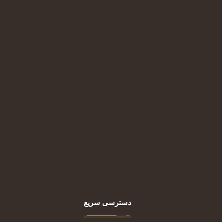
آدرس: خیابان ولیعصر، نرسیده به سه راه جمهوری، پاساژ
سینوهه، واحد T3
تلفن: 02191012577
موبایل: 09120908040
ایمیل: info@razhin.clinic
ساعت کار: شنبه تا پنجشنبه 10 تا 19
دسترسی سریع