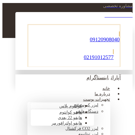
مشاوره تخصصی
021-22900756
09120908040
02191012577
آپارات
اینستاگرام
خانه
درباره ما
تجهیزات پوست
لیزر کیوسوئیچ
کوانتوم پلاس
دستگاه هایفو
هایفو کوانتوم
هایفو 22 بعدی
هایفو اولترافورمر
لیزر CO2 فرکشنال
لیزر تیتانیوم