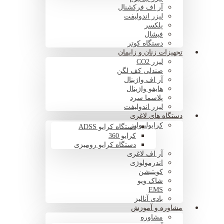
آر اف فرکشنال
لیزر اندولیفت
پلکسر
فیشال
دستگاه کوتر
تجهیزات زنان و زایمان
لیزر CO2
صندلی کف لگن
آر اف واژینال
هایفو واژینال
پلاسما سرد
لیزر اندولیفت
دستگاه های لاغری
کرایولیپولیز
دستگاه کرایو ADSS
کرایو 360
دستگاه کرایو رومیزی
آر اف لاغری
اندرمولوژی
کویتیشن
شاک ویو
EMS
بادی آنالیز
مشاوره و آموزش
مشاوره