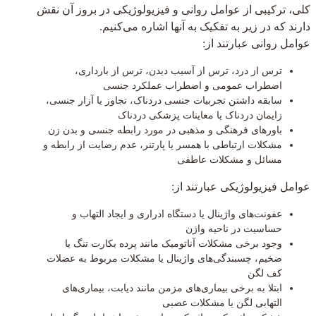
کلی، ترکیبی از عوامل روانی و فیزیولوژیکی در بروز آن نقش
دارند که در زیر به تفکیک به آنها اشاره می‌کنیم.
عوامل روانی عبارتند از:
ترس از درد، ترس از آسیب دیدن، ترس از بارداری،
اضطراب عمومی و اضطراب عملکرد جنسی
سابقه داشتن تجربیات جنسی دردناک، تجاوز یا آزار جنسی،
زایمان دردناک یا معاینات پزشکی دردناک
باورهای فرهنگی و مذهبی در مورد رابطه جنسی و بدن زن
مشکلات ارتباطی با همسر یا پارتنر، عدم رضایت از رابطه و
مسائل و مشکلات عاطفی
عوامل فیزیولوژیکی عبارتند از:
عفونت‌های واژینال یا دستگاه ادراری و ایجاد التهاب و
حساسیت در ناحیه واژن
وجود برخی مشکلات آناتومیک مانند پرده بکارت تنگ یا
ضخیم، چسبندگی‌های واژینال یا مشکلات مربوط به عضلات
کف لگن
ابتلا به برخی بیماری‌های مزمن مانند دیابت، بیماری‌های
التهابی لگن یا مشکلات عصبی