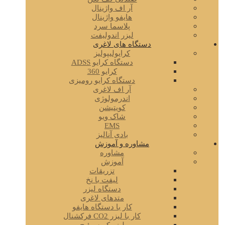
آر اف واژینال
هایفو واژینال
پلاسما سرد
لیزر اندولیفت
دستگاه های لاغری
کرایولیپولیز
دستگاه کرایو ADSS
کرایو 360
دستگاه کرایو رومیزی
آر اف لاغری
اندرمولوژی
کویتیشن
شاک ویو
EMS
بادی آنالیز
مشاوره و آموزش
مشاوره
آموزش
تزریقات
لیفت با نخ
دستگاه لیزر
متدهای لاغری
کار با دستگاه هایفو
کار با لیزر CO2 فرکشنال