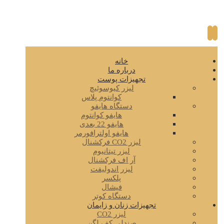
خانه
درباره ما
تجهیزات پوست
لیزر کیوسوئیچ
کوانتوم پلاس
دستگاه هایفو
هایفو کوانتوم
هایفو 22 بعدی
هایفو اولترافورمر
لیزر CO2 فرکشنال
لیزر تیتانیوم
آر اف فرکشنال
لیزر اندولیفت
پلکسر
فیشال
دستگاه کوتر
تجهیزات زنان و زایمان
لیزر CO2
صندلی کف لگن