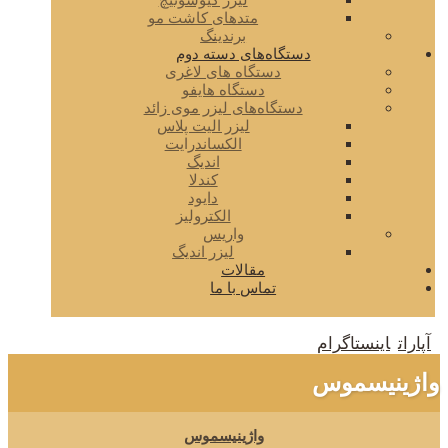
لیزر کیوسوئیچ
متدهای کاشت مو
برندینگ
دستگاه‌های دسته دوم
دستگاه های لاغری
دستگاه هایفو
دستگاه‌های لیزر موی زائد
لیزر الیت پلاس
الکساندرایت
اندیگ
کندلا
دایود
الکترولیز
واریس
لیزر اندیگ
مقالات
تماس با ما
آپارات
اینستاگرام
واژینیسموس
واژینیسموس