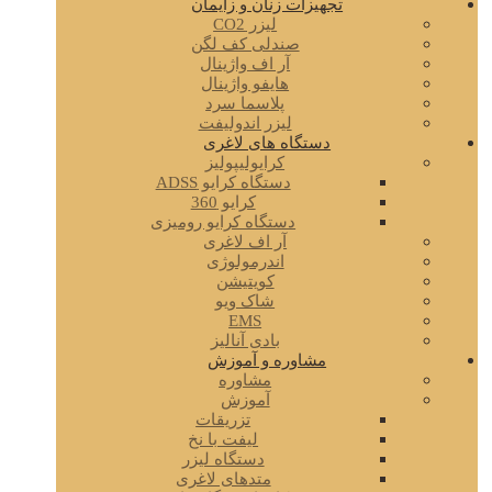
تجهیزات زنان و زایمان
لیزر CO2
صندلی کف لگن
آر اف واژینال
هایفو واژینال
پلاسما سرد
لیزر اندولیفت
دستگاه های لاغری
کرایولیپولیز
دستگاه کرایو ADSS
کرایو 360
دستگاه کرایو رومیزی
آر اف لاغری
اندرمولوژی
کویتیشن
شاک ویو
EMS
بادی آنالیز
مشاوره و آموزش
مشاوره
آموزش
تزریقات
لیفت با نخ
دستگاه لیزر
متدهای لاغری