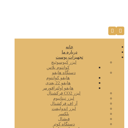
خانه
درباره ما
تجهیزات پوست
لیزر کیوسوئیچ
کوانتوم پلاس
دستگاه هایفو
هایفو کوانتوم
هایفو 22 بعدی
هایفو اولترافورمر
لیزر CO2 فرکشنال
لیزر تیتانیوم
آر اف فرکشنال
لیزر اندولیفت
پلکسر
فیشال
دستگاه کوتر