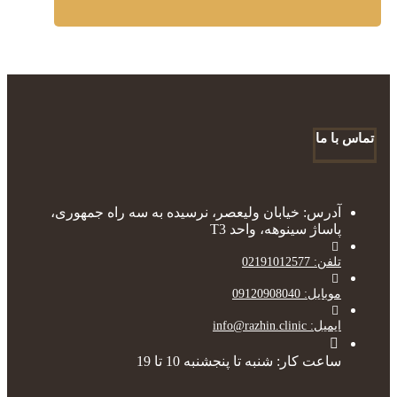
تماس با ما
آدرس: خیابان ولیعصر، نرسیده به سه راه جمهوری،
پاساژ سینوهه، واحد T3
تلفن: 02191012577
موبایل: 09120908040
ایمیل: info@razhin.clinic
ساعت کار: شنبه تا پنجشنبه 10 تا 19