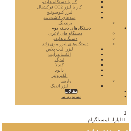
کار با دستگاه هایفو
کار با لیزر CO2 فرکشنال
لیزر کیوسوئیچ
متدهای کاشت مو
برندینگ
دستگاه‌های دسته دوم
دستگاه های لاغری
دستگاه هایفو
دستگاه‌های لیزر موی زائد
لیزر الیت پلاس
الکساندرایت
اندیگ
کندلا
دایود
الکترولیز
واریس
لیزر اندیگ
مقالات
تماس با ما
آپارات
اینستاگرام