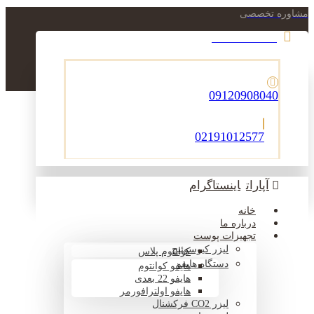
مشاوره تخصصی
021-22900756
09120908040
02191012577
آپارات
اینستاگرام
خانه
درباره ما
تجهیزات پوست
لیزر کیوسوئیچ
کوانتوم پلاس
دستگاه هایفو
هایفو کوانتوم
هایفو 22 بعدی
هایفو اولترافورمر
لیزر CO2 فرکشنال