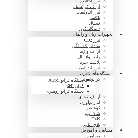
لیزر تیتانیوم
آر اف فرکشنال
لیزر اندولیفت
پلکسر
فیشال
دستگاه کوتر
تجهیزات زنان و زایمان
لیزر CO2
صندلی کف لگن
آر اف واژینال
هایفو واژینال
پلاسما سرد
لیزر اندولیفت
دستگاه های لاغری
کرایولیپولیز
دستگاه کرایو ADSS
کرایو 360
دستگاه کرایو رومیزی
آر اف لاغری
اندرمولوژی
کویتیشن
شاک ویو
EMS
بادی آنالیز
مشاوره و آموزش
مشاوره