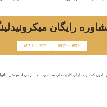
اوره رایگان
میکرونیدلین
02191012577
09120908040
لایی که دارد، دارای کاربردهای مختلفی است. برخی از مهم‌ترین آنها ع