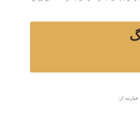
گ
بارتند از: