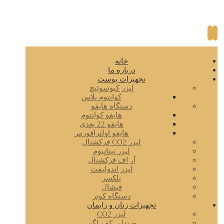
خانه
درباره ما
تجهیزات پوست
لیزر کیوسوئیچ
کوانتوم پلاس
دستگاه هایفو
هایفو کوانتوم
هایفو 22 بعدی
هایفو اولترافورمر
لیزر CO2 فرکشنال
لیزر تیتانیوم
آر اف فرکشنال
لیزر اندولیفت
پلکسر
فیشال
دستگاه کوتر
تجهیزات زنان و زایمان
لیزر CO2
صندلی کف لگن