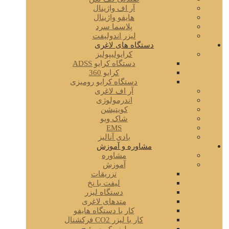
آر اف واژینال
هایفو واژینال
پلاسما سرد
لیزر اندولیفت
دستگاه های لاغری
کرایولیپولیز
دستگاه کرایو ADSS
کرایو 360
دستگاه کرایو رومیزی
آر اف لاغری
اندرمولوژی
کویتیشن
شاک ویو
EMS
بادی آنالیز
مشاوره و آموزش
مشاوره
آموزش
تزریقات
لیفت با نخ
دستگاه لیزر
متدهای لاغری
کار با دستگاه هایفو
کار با لیزر CO2 فرکشنال