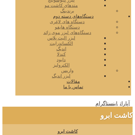
لیزر کیوسوئیچ
متدهای کاشت مو
برندینگ
دستگاه‌های دسته دوم
دستگاه های لاغری
دستگاه هایفو
دستگاه‌های لیزر موی زائد
لیزر الیت پلاس
الکساندرایت
اندیگ
کندلا
دایود
الکترولیز
واریس
لیزر اندیگ
مقالات
تماس با ما
آپارات
اینستاگرام
کاشت ابرو
کاشت ابرو