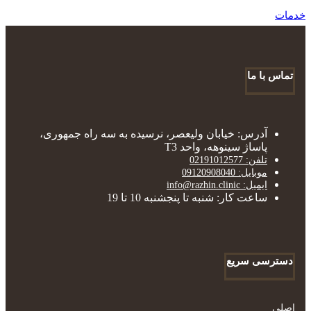
خدمات
تماس با ما
آدرس: خیابان ولیعصر، نرسیده به سه راه جمهوری،
پاساژ سینوهه، واحد T3
تلفن: 02191012577
موبایل: 09120908040
ایمیل: info@razhin.clinic
ساعت کار: شنبه تا پنجشنبه 10 تا 19
دسترسی سریع
اصلی