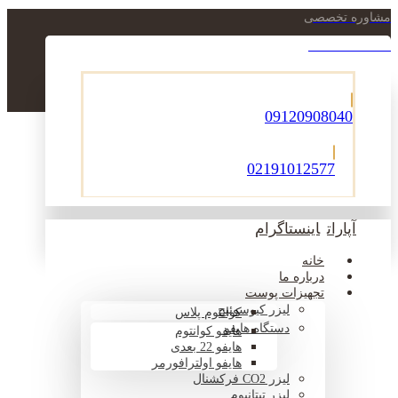
مشاوره تخصصی
021-22900756
09120908040
02191012577
آپارات
اینستاگرام
خانه
درباره ما
تجهیزات پوست
لیزر کیوسوئیچ
کوانتوم پلاس
دستگاه هایفو
هایفو کوانتوم
هایفو 22 بعدی
هایفو اولترافورمر
لیزر CO2 فرکشنال
لیزر تیتانیوم