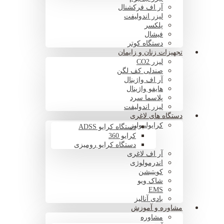
آر اف فرکشنال
لیزر اندولیفت
پلکسر
فیشال
دستگاه کوتر
تجهیزات زنان و زایمان
لیزر CO2
صندلی کف لگن
آر اف واژینال
هایفو واژینال
پلاسما سرد
لیزر اندولیفت
دستگاه های لاغری
کرایولیپولیز
دستگاه کرایو ADSS
کرایو 360
دستگاه کرایو رومیزی
آر اف لاغری
اندرمولوژی
کویتیشن
شاک ویو
EMS
بادی آنالیز
مشاوره و آموزش
مشاوره