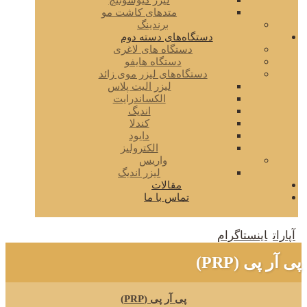
لیزر کیوسوئیچ
متدهای کاشت مو
برندینگ
دستگاه‌های دسته دوم
دستگاه های لاغری
دستگاه هایفو
دستگاه‌های لیزر موی زائد
لیزر الیت پلاس
الکساندرایت
اندیگ
کندلا
دایود
الکترولیز
واریس
لیزر اندیگ
مقالات
تماس با ما
آپارات
اینستاگرام
پی آر پی (PRP)
پی آر پی (PRP)