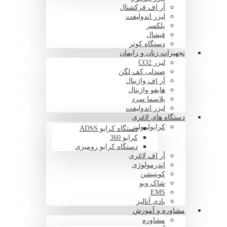
آر اف فرکشنال
لیزر اندولیفت
پلکسر
فیشال
دستگاه کوتر
تجهیزات زنان و زایمان
لیزر CO2
صندلی کف لگن
آر اف واژینال
هایفو واژینال
پلاسما سرد
لیزر اندولیفت
دستگاه های لاغری
کرایولیپولیز
دستگاه کرایو ADSS
کرایو 360
دستگاه کرایو رومیزی
آر اف لاغری
اندرمولوژی
کویتیشن
شاک ویو
EMS
بادی آنالیز
مشاوره و آموزش
مشاوره