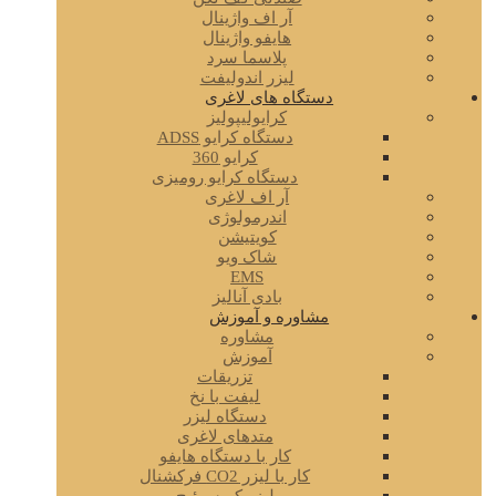
آر اف واژینال
هایفو واژینال
پلاسما سرد
لیزر اندولیفت
دستگاه های لاغری
کرایولیپولیز
دستگاه کرایو ADSS
کرایو 360
دستگاه کرایو رومیزی
آر اف لاغری
اندرمولوژی
کویتیشن
شاک ویو
EMS
بادی آنالیز
مشاوره و آموزش
مشاوره
آموزش
تزریقات
لیفت با نخ
دستگاه لیزر
متدهای لاغری
کار با دستگاه هایفو
کار با لیزر CO2 فرکشنال