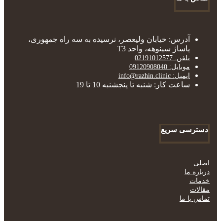
آدرس: خیابان ولیعصر، نرسیده به سه راه جمهوری،
پاساژ سینوهه، واحد T3
تلفن: 02191012577
موبایل: 09120908040
ایمیل: info@razhin.clinic
ساعت کار: شنبه تا پنجشنبه 10 تا 19
دسترسی سریع
اصلی
درباره ما
خدمات
مقالات
تماس با ما