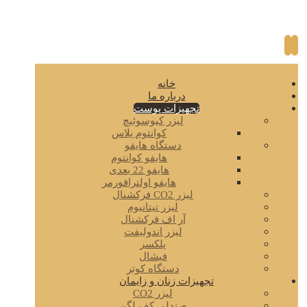
خانه
درباره ما
تجهیزات پوست
لیزر کیوسوئیچ
کوانتوم پلاس
دستگاه هایفو
هایفو کوانتوم
هایفو 22 بعدی
هایفو اولترافورمر
لیزر CO2 فرکشنال
لیزر تیتانیوم
آر اف فرکشنال
لیزر اندولیفت
پلکسر
فیشال
دستگاه کوتر
تجهیزات زنان و زایمان
لیزر CO2
صندلی کف لگن