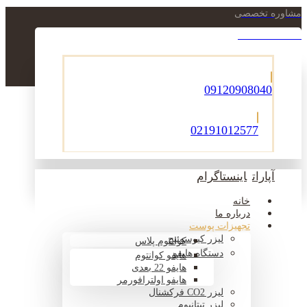
مشاوره تخصصی
021-22900756
09120908040
02191012577
آپارات
اینستاگرام
خانه
درباره ما
تجهیزات پوست
لیزر کیوسوئیچ
کوانتوم پلاس
دستگاه هایفو
هایفو کوانتوم
هایفو 22 بعدی
هایفو اولترافورمر
لیزر CO2 فرکشنال
لیزر تیتانیوم