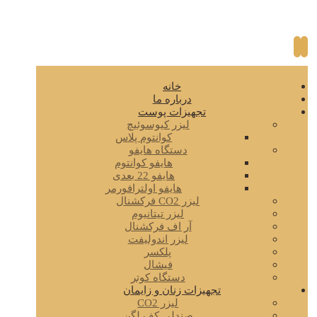
خانه
درباره ما
تجهیزات پوست
لیزر کیوسوئیچ
کوانتوم پلاس
دستگاه هایفو
هایفو کوانتوم
هایفو 22 بعدی
هایفو اولترافورمر
لیزر CO2 فرکشنال
لیزر تیتانیوم
آر اف فرکشنال
لیزر اندولیفت
پلکسر
فیشال
دستگاه کوتر
تجهیزات زنان و زایمان
لیزر CO2
صندلی کف لگن