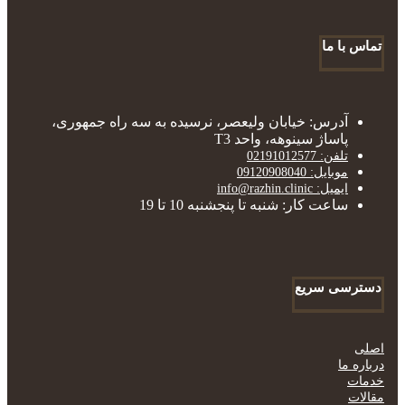
تماس با ما
آدرس: خیابان ولیعصر، نرسیده به سه راه جمهوری،
پاساژ سینوهه، واحد T3
تلفن: 02191012577
موبایل: 09120908040
ایمیل: info@razhin.clinic
ساعت کار: شنبه تا پنجشنبه 10 تا 19
دسترسی سریع
اصلی
درباره ما
خدمات
مقالات