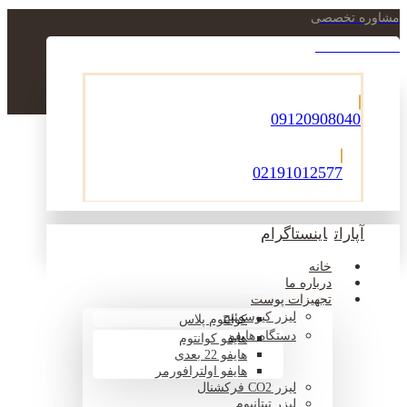
مشاوره تخصصی
021-22900756
09120908040
02191012577
آپارات
اینستاگرام
خانه
درباره ما
تجهیزات پوست
لیزر کیوسوئیچ
کوانتوم پلاس
دستگاه هایفو
هایفو کوانتوم
هایفو 22 بعدی
هایفو اولترافورمر
لیزر CO2 فرکشنال
لیزر تیتانیوم