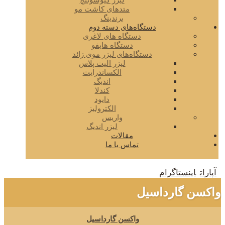
لیزر کیوسوئیچ
متدهای کاشت مو
برندینگ
دستگاه‌های دسته دوم
دستگاه های لاغری
دستگاه هایفو
دستگاه‌های لیزر موی زائد
لیزر الیت پلاس
الکساندرایت
اندیگ
کندلا
دایود
الکترولیز
واریس
لیزر اندیگ
مقالات
تماس با ما
آپارات
اینستاگرام
واکسن گارداسیل
واکسن گارداسیل