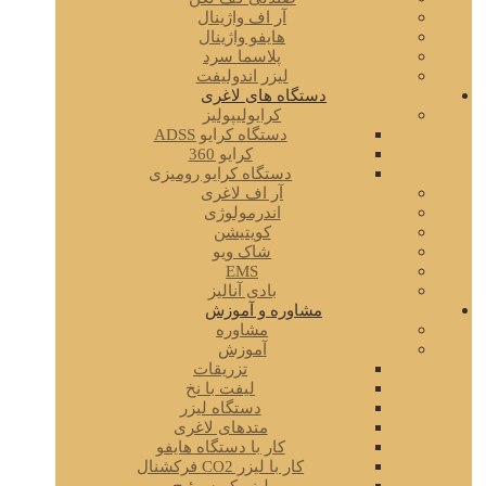
آر اف واژینال
هایفو واژینال
پلاسما سرد
لیزر اندولیفت
دستگاه های لاغری
کرایولیپولیز
دستگاه کرایو ADSS
کرایو 360
دستگاه کرایو رومیزی
آر اف لاغری
اندرمولوژی
کویتیشن
شاک ویو
EMS
بادی آنالیز
مشاوره و آموزش
مشاوره
آموزش
تزریقات
لیفت با نخ
دستگاه لیزر
متدهای لاغری
کار با دستگاه هایفو
کار با لیزر CO2 فرکشنال