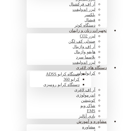
آر اف فرکشنال
لیزر اندولیفت
پلکسر
فیشال
دستگاه کوتر
تجهیزات زنان و زایمان
لیزر CO2
صندلی کف لگن
آر اف واژینال
هایفو واژینال
پلاسما سرد
لیزر اندولیفت
دستگاه های لاغری
کرایولیپولیز
دستگاه کرایو ADSS
کرایو 360
دستگاه کرایو رومیزی
آر اف لاغری
اندرمولوژی
کویتیشن
شاک ویو
EMS
بادی آنالیز
مشاوره و آموزش
مشاوره