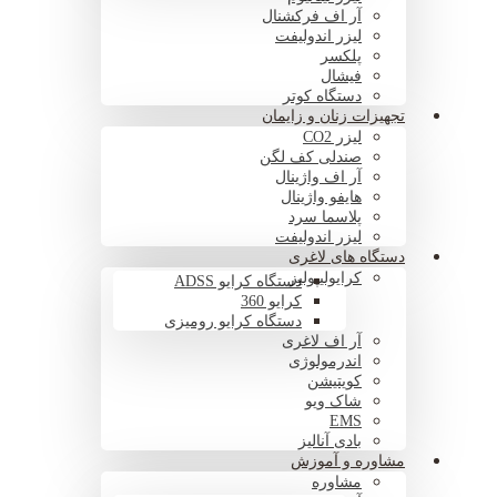
آر اف فرکشنال
لیزر اندولیفت
پلکسر
فیشال
دستگاه کوتر
تجهیزات زنان و زایمان
لیزر CO2
صندلی کف لگن
آر اف واژینال
هایفو واژینال
پلاسما سرد
لیزر اندولیفت
دستگاه های لاغری
کرایولیپولیز
دستگاه کرایو ADSS
کرایو 360
دستگاه کرایو رومیزی
آر اف لاغری
اندرمولوژی
کویتیشن
شاک ویو
EMS
بادی آنالیز
مشاوره و آموزش
مشاوره