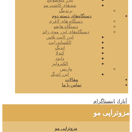
لیزر کیوسوئیچ
متدهای کاشت مو
برندینگ
دستگاه‌های دسته دوم
دستگاه های لاغری
دستگاه هایفو
دستگاه‌های لیزر موی زائد
لیزر الیت پلاس
الکساندرایت
اندیگ
کندلا
دایود
الکترولیز
واریس
لیزر اندیگ
مقالات
تماس با ما
آپارات
اینستاگرام
مزوتراپی مو
مزوتراپی مو