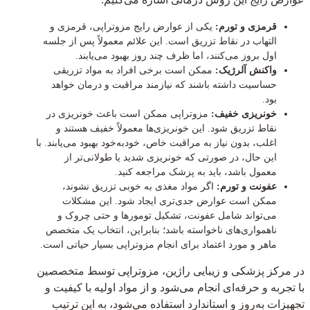
قرمزی و تورم:
یکی از عوارض رایج مزوتراپی، قرمزی و
التهاب در نقاط تزریق است. این علائم معمولاً پس از جلسه
اول بروز می‌کنند، اما ظرف چند روز بهبود می‌یابند.
واکنش آلرژیک:
ممکن است برخی افراد به مواد تزریقی
حساسیت داشته باشند که نیازمند مراقبت و درمان خواهد
بود.
خونریزی خفیف:
مزوتراپی ممکن است باعث خونریزی در
نقاط تزریق شود. این خونریزی‌ها معمولاً خفیف هستند و
اغلب، بدون نیاز به مراقبت خاص، خودبه‌خود بهبود می‌یابند. با
این حال، در صورتی که خونریزی شدید یا طولانی‌تر از
معمول باشد، باید به پزشک مراجعه کنید.
عفونت و تورم:
اگر مواد مغذی به خوبی تزریق نشوند،
ممکن است عوارض جدی‌تری ایجاد شود. این مشکلات
می‌تواند شامل عفونت، تشکیل تومورها و حتی چروک و
ناهمواری‌های ناخواسته باشد؛ بنابراین، انتخاب یک متخصص
ماهر و مورد اعتماد برای انجام مزوتراپی بسیار حیاتی است.
در مرکز پزشکی و زیبایی راژین، مزوتراپی توسط متخصصین
با تجربه و حرفه‌ای انجام می‌شود و از مواد اولیه با کیفیت و
تجهیزات به‌روز و استاندارد استفاده می‌شود، به این ترتیب