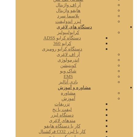
آر اف واژینال
هایفو واژینال
پلاسما سرد
لیزر اندولیفت
دستگاه های لاغری
کرایولیپولیز
دستگاه کرایو ADSS
کرایو 360
دستگاه کرایو رومیزی
آر اف لاغری
اندرمولوژی
کویتیشن
شاک ویو
EMS
بادی آنالیز
مشاوره و آموزش
مشاوره
آموزش
تزریقات
لیفت با نخ
دستگاه لیزر
متدهای لاغری
کار با دستگاه هایفو
کار با لیزر CO2 فرکشنال