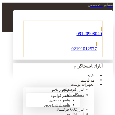
مشاوره تخصصی
021-22900756
09120908040
02191012577
آپارات
اینستاگرام
خانه
درباره ما
تجهیزات پوست
لیزر کیوسوئیچ
کوانتوم پلاس
دستگاه هایفو
هایفو کوانتوم
هایفو 22 بعدی
هایفو اولترافورمر
لیزر CO2 فرکشنال
لیزر تیتانیوم