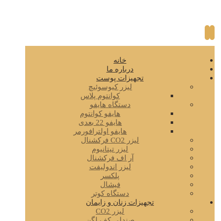
خانه
درباره ما
تجهیزات پوست
لیزر کیوسوئیچ
کوانتوم پلاس
دستگاه هایفو
هایفو کوانتوم
هایفو 22 بعدی
هایفو اولترافورمر
لیزر CO2 فرکشنال
لیزر تیتانیوم
آر اف فرکشنال
لیزر اندولیفت
پلکسر
فیشال
دستگاه کوتر
تجهیزات زنان و زایمان
لیزر CO2
صندلی کف لگن