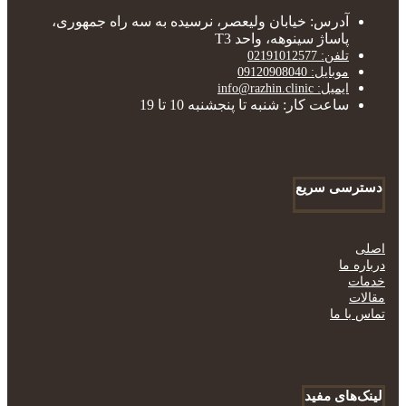
آدرس: خیابان ولیعصر، نرسیده به سه راه جمهوری،
پاساژ سینوهه، واحد T3
تلفن: 02191012577
موبایل: 09120908040
ایمیل: info@razhin.clinic
ساعت کار: شنبه تا پنجشنبه 10 تا 19
دسترسی سریع
اصلی
درباره ما
خدمات
مقالات
تماس با ما
لینک‌های مفید