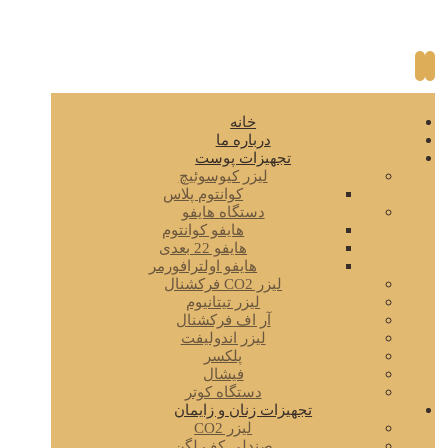
خانه
درباره ما
تجهیزات پوست
لیزر کیوسوئیچ
کوانتوم پلاس
دستگاه هایفو
هایفو کوانتوم
هایفو 22 بعدی
هایفو اولترافورمر
لیزر CO2 فرکشنال
لیزر تیتانیوم
آر اف فرکشنال
لیزر اندولیفت
پلکسر
فیشال
دستگاه کوتر
تجهیزات زنان و زایمان
لیزر CO2
صندلی کف لگن