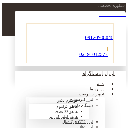
مشاوره تخصصی
021-22900756
09120908040
02191012577
آپارات
اینستاگرام
خانه
درباره ما
تجهیزات پوست
لیزر کیوسوئیچ
کوانتوم پلاس
دستگاه هایفو
هایفو کوانتوم
هایفو 22 بعدی
هایفو اولترافورمر
لیزر CO2 فرکشنال
لیزر تیتانیوم