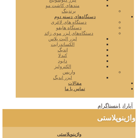
لیزر کیوسوئیچ
متدهای کاشت مو
برندینگ
دستگاه‌های دسته دوم
دستگاه های لاغری
دستگاه هایفو
دستگاه‌های لیزر موی زائد
لیزر الیت پلاس
الکساندرایت
اندیگ
کندلا
دایود
الکترولیز
واریس
لیزر اندیگ
مقالات
تماس با ما
آپارات
اینستاگرام
واژینوپلاستی
واژینوپلاستی