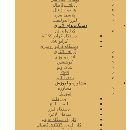
آر اف واژینال
هایفو واژینال
پلاسما سرد
لیزر اندولیفت
دستگاه های لاغری
کرایولیپولیز
دستگاه کرایو ADSS
کرایو 360
دستگاه کرایو رومیزی
آر اف لاغری
اندرمولوژی
کویتیشن
شاک ویو
EMS
بادی آنالیز
مشاوره و آموزش
مشاوره
آموزش
تزریقات
لیفت با نخ
دستگاه لیزر
متدهای لاغری
کار با دستگاه هایفو
کار با لیزر CO2 فرکشنال