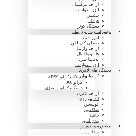
آر اف فرکشنال
لیزر اندولیفت
پلکسر
فیشال
دستگاه کوتر
تجهیزات زنان و زایمان
لیزر CO2
صندلی کف لگن
آر اف واژینال
هایفو واژینال
پلاسما سرد
لیزر اندولیفت
دستگاه های لاغری
کرایولیپولیز
دستگاه کرایو ADSS
کرایو 360
دستگاه کرایو رومیزی
آر اف لاغری
اندرمولوژی
کویتیشن
شاک ویو
EMS
بادی آنالیز
مشاوره و آموزش
مشاوره