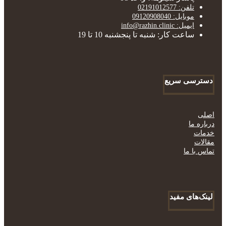
تلفن: 02191012577
موبایل: 09120908040
ایمیل: info@razhin.clinic
ساعت کار: شنبه تا پنجشنبه 10 تا 19
دسترسی سریع
اصلی
درباره ما
خدمات
مقالات
تماس با ما
لینک‌های مفید