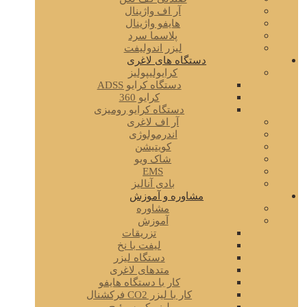
آر اف واژینال
هایفو واژینال
پلاسما سرد
لیزر اندولیفت
دستگاه های لاغری
کرایولیپولیز
دستگاه کرایو ADSS
کرایو 360
دستگاه کرایو رومیزی
آر اف لاغری
اندرمولوژی
کویتیشن
شاک ویو
EMS
بادی آنالیز
مشاوره و آموزش
مشاوره
آموزش
تزریقات
لیفت با نخ
دستگاه لیزر
متدهای لاغری
کار با دستگاه هایفو
کار با لیزر CO2 فرکشنال