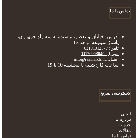
تماس با ما
آدرس: خیابان ولیعصر، نرسیده به سه راه جمهوری،
پاساژ سینوهه، واحد T3
تلفن: 02191012577
موبایل: 09120908040
ایمیل: info@razhin.clinic
ساعت کار: شنبه تا پنجشنبه 10 تا 19
دسترسی سریع
اصلی
درباره ما
خدمات
مقالات
تماس با ما