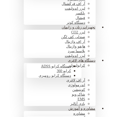
آر اف فرکشنال
لیزر اندولیفت
پلکسر
فیشال
دستگاه کوتر
تجهیزات زنان و زایمان
لیزر CO2
صندلی کف لگن
آر اف واژینال
هایفو واژینال
پلاسما سرد
لیزر اندولیفت
دستگاه های لاغری
کرایولیپولیز
دستگاه کرایو ADSS
کرایو 360
دستگاه کرایو رومیزی
آر اف لاغری
اندرمولوژی
کویتیشن
شاک ویو
EMS
بادی آنالیز
مشاوره و آموزش
مشاوره