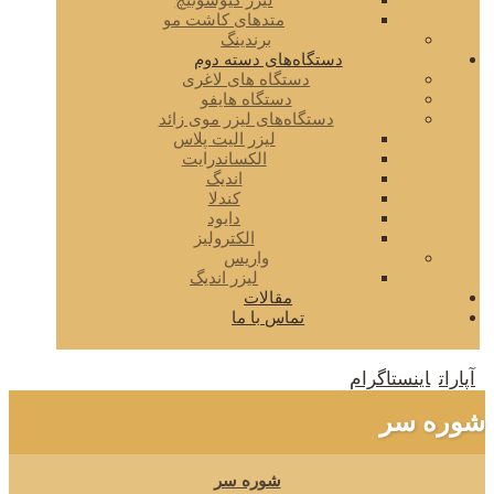
لیزر کیوسوئیچ
متدهای کاشت مو
برندینگ
دستگاه‌های دسته دوم
دستگاه های لاغری
دستگاه هایفو
دستگاه‌های لیزر موی زائد
لیزر الیت پلاس
الکساندرایت
اندیگ
کندلا
دایود
الکترولیز
واریس
لیزر اندیگ
مقالات
تماس با ما
آپارات
اینستاگرام
شوره سر
شوره سر