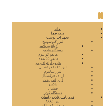
خانه
درباره ما
تجهیزات پوست
لیزر کیوسوئیچ
کوانتوم پلاس
دستگاه هایفو
هایفو کوانتوم
هایفو 22 بعدی
هایفو اولترافورمر
لیزر CO2 فرکشنال
لیزر تیتانیوم
آر اف فرکشنال
لیزر اندولیفت
پلکسر
فیشال
دستگاه کوتر
تجهیزات زنان و زایمان
لیزر CO2
صندلی کف لگن