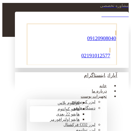
مشاوره تخصصی
021-22900756
09120908040
02191012577
آپارات
اینستاگرام
خانه
درباره ما
تجهیزات پوست
لیزر کیوسوئیچ
کوانتوم پلاس
دستگاه هایفو
هایفو کوانتوم
هایفو 22 بعدی
هایفو اولترافورمر
لیزر CO2 فرکشنال
لیزر تیتانیوم