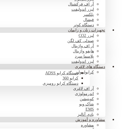
آر اف فرکشنال
لیزر اندولیفت
پلکسر
فیشال
دستگاه کوتر
تجهیزات زنان و زایمان
لیزر CO2
صندلی کف لگن
آر اف واژینال
هایفو واژینال
پلاسما سرد
لیزر اندولیفت
دستگاه های لاغری
کرایولیپولیز
دستگاه کرایو ADSS
کرایو 360
دستگاه کرایو رومیزی
آر اف لاغری
اندرمولوژی
کویتیشن
شاک ویو
EMS
بادی آنالیز
مشاوره و آموزش
مشاوره