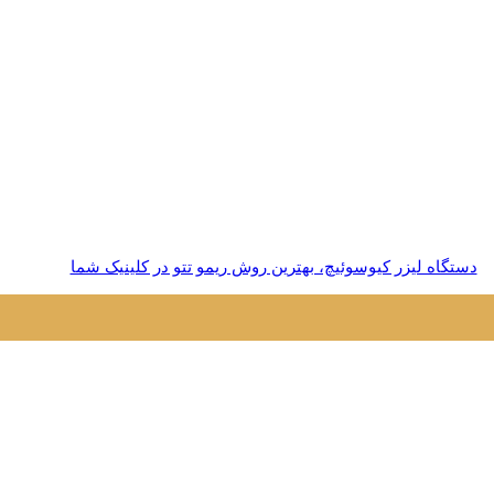
دستگاه لیزر کیوسوئیچ، بهترین روش ریمو تتو در کلینیک شما