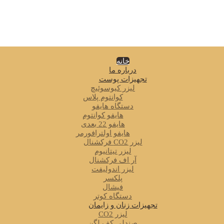
خانه
درباره ما
تجهیزات پوست
لیزر کیوسوئیچ
کوانتوم پلاس
دستگاه هایفو
هایفو کوانتوم
هایفو 22 بعدی
هایفو اولترافورمر
لیزر CO2 فرکشنال
لیزر تیتانیوم
آر اف فرکشنال
لیزر اندولیفت
پلکسر
فیشال
دستگاه کوتر
تجهیزات زنان و زایمان
لیزر CO2
صندلی کف لگن