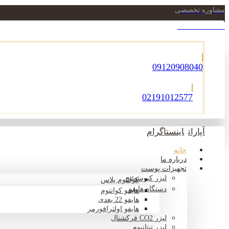
مشاوره تخصصی
021-22900756
09120908040
02191012577
آپارات
اینستاگرام
خانه
درباره ما
تجهیزات پوست
لیزر کیوسوئیچ
کوانتوم پلاس
دستگاه هایفو
هایفو کوانتوم
هایفو 22 بعدی
هایفو اولترافورمر
لیزر CO2 فرکشنال
لیزر تیتانیوم