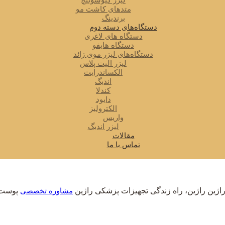
لیزر کیوسوئیچ
متدهای کاشت مو
برندینگ
دستگاه‌های دسته دوم
دستگاه های لاغری
دستگاه هایفو
دستگاه‌های لیزر موی زائد
لیزر الیت پلاس
الکساندرایت
اندیگ
کندلا
دایود
الکترولیز
واریس
لیزر اندیگ
مقالات
تماس با ما
اژین
راژین، راه زندگی
تجهیزات پزشکی راژین
پوست، 
مشاوره تخصصی