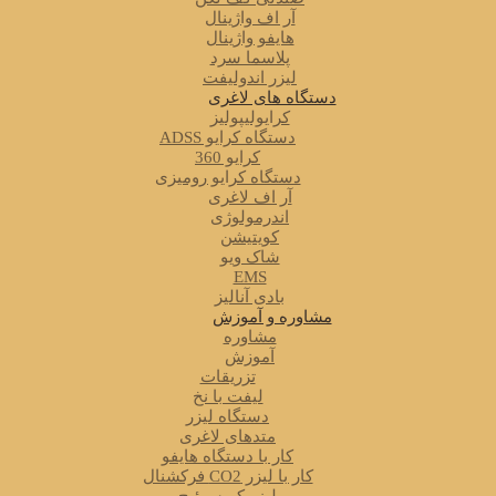
آر اف واژینال
هایفو واژینال
پلاسما سرد
لیزر اندولیفت
دستگاه های لاغری
کرایولیپولیز
دستگاه کرایو ADSS
کرایو 360
دستگاه کرایو رومیزی
آر اف لاغری
اندرمولوژی
کویتیشن
شاک ویو
EMS
بادی آنالیز
مشاوره و آموزش
مشاوره
آموزش
تزریقات
لیفت با نخ
دستگاه لیزر
متدهای لاغری
کار با دستگاه هایفو
کار با لیزر CO2 فرکشنال