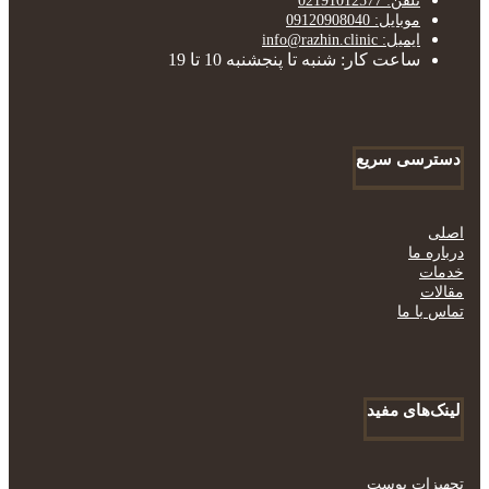
تلفن: 02191012577
موبایل: 09120908040
ایمیل: info@razhin.clinic
ساعت کار: شنبه تا پنجشنبه 10 تا 19
دسترسی سریع
اصلی
درباره ما
خدمات
مقالات
تماس با ما
لینک‌های مفید
تجهیزات پوست