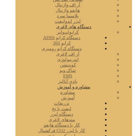
آر اف واژینال
هایفو واژینال
پلاسما سرد
لیزر اندولیفت
دستگاه های لاغری
کرایولیپولیز
دستگاه کرایو ADSS
کرایو 360
دستگاه کرایو رومیزی
آر اف لاغری
اندرمولوژی
کویتیشن
شاک ویو
EMS
بادی آنالیز
مشاوره و آموزش
مشاوره
آموزش
تزریقات
لیفت با نخ
دستگاه لیزر
متدهای لاغری
کار با دستگاه هایفو
کار با لیزر CO2 فرکشنال