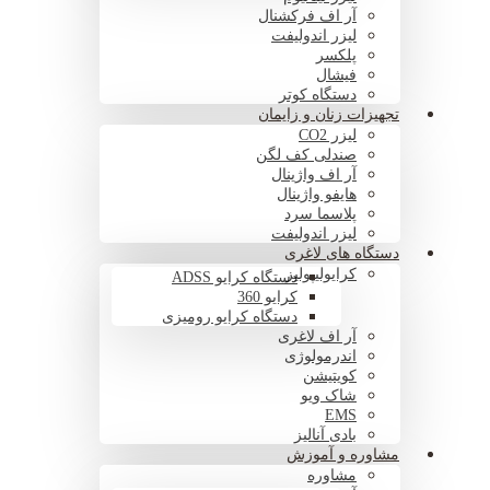
آر اف فرکشنال
لیزر اندولیفت
پلکسر
فیشال
دستگاه کوتر
تجهیزات زنان و زایمان
لیزر CO2
صندلی کف لگن
آر اف واژینال
هایفو واژینال
پلاسما سرد
لیزر اندولیفت
دستگاه های لاغری
کرایولیپولیز
دستگاه کرایو ADSS
کرایو 360
دستگاه کرایو رومیزی
آر اف لاغری
اندرمولوژی
کویتیشن
شاک ویو
EMS
بادی آنالیز
مشاوره و آموزش
مشاوره