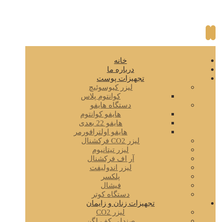
خانه
درباره ما
تجهیزات پوست
لیزر کیوسوئیچ
کوانتوم پلاس
دستگاه هایفو
هایفو کوانتوم
هایفو 22 بعدی
هایفو اولترافورمر
لیزر CO2 فرکشنال
لیزر تیتانیوم
آر اف فرکشنال
لیزر اندولیفت
پلکسر
فیشال
دستگاه کوتر
تجهیزات زنان و زایمان
لیزر CO2
صندلی کف لگن