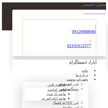
مشاوره تخصصی
021-22900756
09120908040
02191012577
آپارات
اینستاگرام
خانه
درباره ما
تجهیزات پوست
لیزر کیوسوئیچ
کوانتوم پلاس
دستگاه هایفو
هایفو کوانتوم
هایفو 22 بعدی
هایفو اولترافورمر
لیزر CO2 فرکشنال
لیزر تیتانیوم