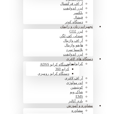
آر اف فرکشنال
لیزر اندولیفت
پلکسر
فیشال
دستگاه کوتر
تجهیزات زنان و زایمان
لیزر CO2
صندلی کف لگن
آر اف واژینال
هایفو واژینال
پلاسما سرد
لیزر اندولیفت
دستگاه های لاغری
کرایولیپولیز
دستگاه کرایو ADSS
کرایو 360
دستگاه کرایو رومیزی
آر اف لاغری
اندرمولوژی
کویتیشن
شاک ویو
EMS
بادی آنالیز
مشاوره و آموزش
مشاوره