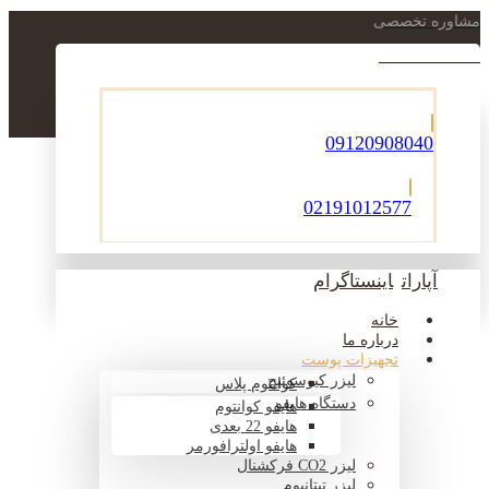
مشاوره تخصصی
021-22900756
09120908040
02191012577
آپارات
اینستاگرام
خانه
درباره ما
تجهیزات پوست
لیزر کیوسوئیچ
کوانتوم پلاس
دستگاه هایفو
هایفو کوانتوم
هایفو 22 بعدی
هایفو اولترافورمر
لیزر CO2 فرکشنال
لیزر تیتانیوم