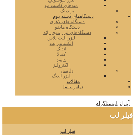
لیزر کیوسوئیچ
متدهای کاشت مو
برندینگ
دستگاه‌های دسته دوم
دستگاه های لاغری
دستگاه هایفو
دستگاه‌های لیزر موی زائد
لیزر الیت پلاس
الکساندرایت
اندیگ
کندلا
دایود
الکترولیز
واریس
لیزر اندیگ
مقالات
تماس با ما
آپارات
اینستاگرام
فیلر لب
فیلر لب