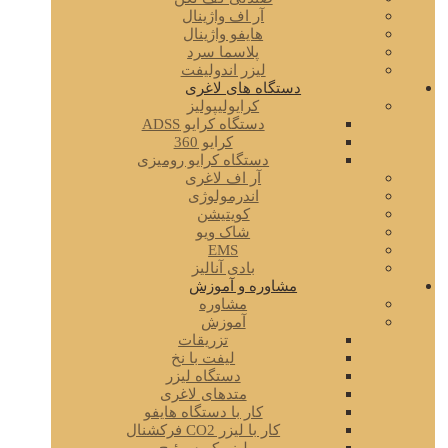
آر اف واژینال
هایفو واژینال
پلاسما سرد
لیزر اندولیفت
دستگاه های لاغری
کرایولیپولیز
دستگاه کرایو ADSS
کرایو 360
دستگاه کرایو رومیزی
آر اف لاغری
اندرمولوژی
کویتیشن
شاک ویو
EMS
بادی آنالیز
مشاوره و آموزش
مشاوره
آموزش
تزریقات
لیفت با نخ
دستگاه لیزر
متدهای لاغری
کار با دستگاه هایفو
کار با لیزر CO2 فرکشنال