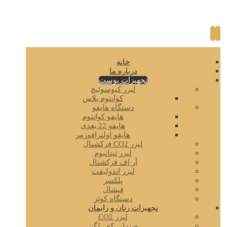
خانه
درباره ما
تجهیزات پوست
لیزر کیوسوئیچ
کوانتوم پلاس
دستگاه هایفو
هایفو کوانتوم
هایفو 22 بعدی
هایفو اولترافورمر
لیزر CO2 فرکشنال
لیزر تیتانیوم
آر اف فرکشنال
لیزر اندولیفت
پلکسر
فیشال
دستگاه کوتر
تجهیزات زنان و زایمان
لیزر CO2
صندلی کف لگن