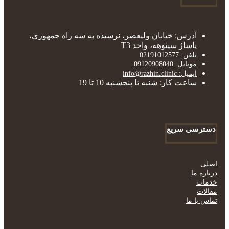
آدرس: خیابان ولیعصر، نرسیده به سه راه جمهوری،
پاساژ سینوهه، واحد T3
تلفن: 02191012577
موبایل: 09120908040
ایمیل: info@razhin.clinic
ساعت کار: شنبه تا پنجشنبه 10 تا 19
دسترسی سریع
اصلی
درباره ما
خدمات
مقالات
تماس با ما