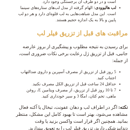
است و در دو طرف آن برجستگی وجود دارد.
لب هالیوودی:
الهام گرفته از مدل لب‌های ستاره‌های سینما
است. این مدل شباهت‌هایی به لب قلوه‌ای دارد و هر دو لب
پایین و بالا به یک اندازه حجیم هستند.
مراقبت های قبل از تزریق فیلر لب
برای رسیدن به نتیجه مطلوب و پیشگیری از بروز عارضه
جانبی، قبل از تزریق ژل رعایت برخی نکات ضروری است،
از جمله:
5 روز قبل از تزریق از مصرف آسپرین و داروی ضدالتهاب
اجتناب کنید.
حداقل 24 ساعت قبل از تزریق الکل مصرف نکنید.
7 تا 10 روز قبل از تزریق، از مصرف ویتامین E، روغن
ماهی، تخم کتان، امگا 3 و سیر خودداری کنید.
نکته:
اگر در اطراف لب و دهان عفونت، تبخال یا آکنه فعال
مشاهده می‌شود، بهتر است تا بهبود کامل این مشکل، منتظر
بمانید. همچنین اگر قرار است واکسن بزنید یا وقت
دندانپزشکی دارید، تزریق فیلر لب را به تعویق بیندازید.