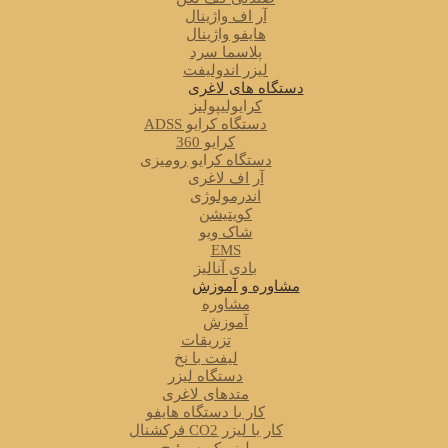
آر اف واژینال
هایفو واژینال
پلاسما سرد
لیزر اندولیفت
دستگاه های لاغری
کرایولیپولیز
دستگاه کرایو ADSS
کرایو 360
دستگاه کرایو رومیزی
آر اف لاغری
اندرمولوژی
کویتیشن
شاک ویو
EMS
بادی آنالیز
مشاوره و آموزش
مشاوره
آموزش
تزریقات
لیفت با نخ
دستگاه لیزر
متدهای لاغری
کار با دستگاه هایفو
کار با لیزر CO2 فرکشنال