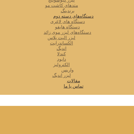
لیزر کیوسوئیچ
متدهای کاشت مو
برندینگ
دستگاه‌های دسته دوم
دستگاه های لاغری
دستگاه هایفو
دستگاه‌های لیزر موی زائد
لیزر الیت پلاس
الکساندرایت
اندیگ
کندلا
دایود
الکترولیز
واریس
لیزر اندیگ
مقالات
تماس با ما