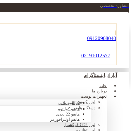
مشاوره تخصصی
021-22900756
09120908040
02191012577
آپارات
اینستاگرام
خانه
درباره ما
تجهیزات پوست
لیزر کیوسوئیچ
کوانتوم پلاس
دستگاه هایفو
هایفو کوانتوم
هایفو 22 بعدی
هایفو اولترافورمر
لیزر CO2 فرکشنال
لیزر تیتانیوم