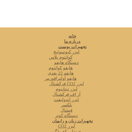
خانه
درباره ما
تجهیزات پوست
لیزر کیوسوئیچ
کوانتوم پلاس
دستگاه هایفو
هایفو کوانتوم
هایفو 22 بعدی
هایفو اولترافورمر
لیزر CO2 فرکشنال
لیزر تیتانیوم
آر اف فرکشنال
لیزر اندولیفت
پلکسر
فیشال
دستگاه کوتر
تجهیزات زنان و زایمان
لیزر CO2
صندلی کف لگن