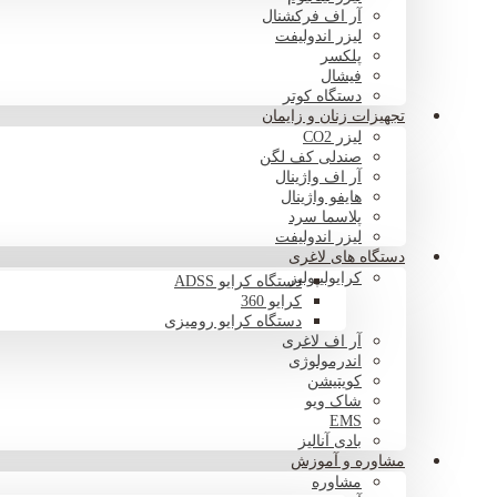
آر اف فرکشنال
لیزر اندولیفت
پلکسر
فیشال
دستگاه کوتر
تجهیزات زنان و زایمان
لیزر CO2
صندلی کف لگن
آر اف واژینال
هایفو واژینال
پلاسما سرد
لیزر اندولیفت
دستگاه های لاغری
کرایولیپولیز
دستگاه کرایو ADSS
کرایو 360
دستگاه کرایو رومیزی
آر اف لاغری
اندرمولوژی
کویتیشن
شاک ویو
EMS
بادی آنالیز
مشاوره و آموزش
مشاوره