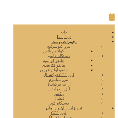
خانه
درباره ما
تجهیزات پوست
لیزر کیوسوئیچ
کوانتوم پلاس
دستگاه هایفو
هایفو کوانتوم
هایفو 22 بعدی
هایفو اولترافورمر
لیزر CO2 فرکشنال
لیزر تیتانیوم
آر اف فرکشنال
لیزر اندولیفت
پلکسر
فیشال
دستگاه کوتر
تجهیزات زنان و زایمان
لیزر CO2
صندلی کف لگن