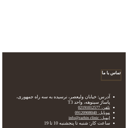
تماس با ما
آدرس: خیابان ولیعصر، نرسیده به سه راه جمهوری،
پاساژ سینوهه، واحد T3
تلفن: 02191012577
موبایل: 09120908040
ایمیل: info@razhin.clinic
ساعت کار: شنبه تا پنجشنبه 10 تا 19