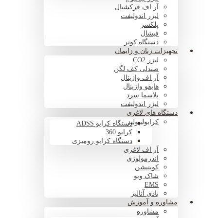
آر اف فرکشنال
لیزر اندولیفت
پلکسر
فیشال
دستگاه کوتر
تجهیزات زنان و زایمان
لیزر CO2
صندلی کف لگن
آر اف واژینال
هایفو واژینال
پلاسما سرد
لیزر اندولیفت
دستگاه های لاغری
کرایولیپولیز
دستگاه کرایو ADSS
کرایو 360
دستگاه کرایو رومیزی
آر اف لاغری
اندرمولوژی
کویتیشن
شاک ویو
EMS
بادی آنالیز
مشاوره و آموزش
مشاوره