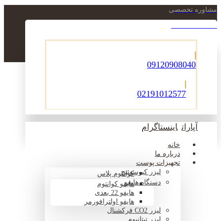
مشاوره تخصصی
021-22900756
09120908040
02191012577
آپارات
اینستاگرام
خانه
درباره ما
تجهیزات پوست
لیزر کیوسوئیچ
کوانتوم پلاس
دستگاه هایفو
هایفو کوانتوم
هایفو 22 بعدی
هایفو اولترافورمر
لیزر CO2 فرکشنال
لیزر تیتانیوم