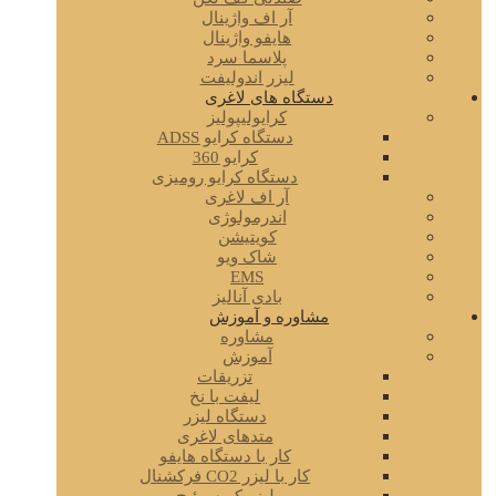
آر اف واژینال
هایفو واژینال
پلاسما سرد
لیزر اندولیفت
دستگاه های لاغری
کرایولیپولیز
دستگاه کرایو ADSS
کرایو 360
دستگاه کرایو رومیزی
آر اف لاغری
اندرمولوژی
کویتیشن
شاک ویو
EMS
بادی آنالیز
مشاوره و آموزش
مشاوره
آموزش
تزریقات
لیفت با نخ
دستگاه لیزر
متدهای لاغری
کار با دستگاه هایفو
کار با لیزر CO2 فرکشنال