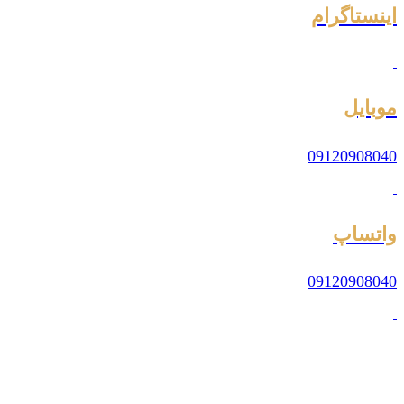
اینستاگرام
موبایل
09120908040
واتساپ
09120908040