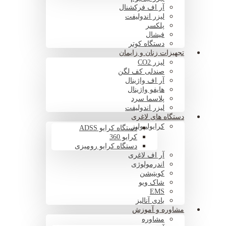
آر اف فرکشنال
لیزر اندولیفت
پلکسر
فیشال
دستگاه کوتر
تجهیزات زنان و زایمان
لیزر CO2
صندلی کف لگن
آر اف واژینال
هایفو واژینال
پلاسما سرد
لیزر اندولیفت
دستگاه های لاغری
کرایولیپولیز
دستگاه کرایو ADSS
کرایو 360
دستگاه کرایو رومیزی
آر اف لاغری
اندرمولوژی
کویتیشن
شاک ویو
EMS
بادی آنالیز
مشاوره و آموزش
مشاوره