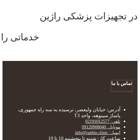
در تجهیزات پزشکی راژین
خدماتی را ا
تماس با ما
آدرس: خیابان ولیعصر، نرسیده به سه راه جمهوری،
پاساژ سینوهه، واحد T3
تلفن: 02191012577
موبایل: 09120908040
ایمیل: info@razhin.clinic
ساعت کار: شنبه تا پنجشنبه 10 تا 19