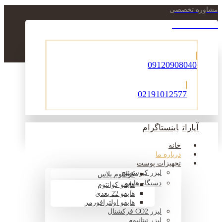
مشاوره تخصصی
021-22900756
09120908040
02191012577
آپارات
اینستاگرام
خانه
درباره ما
تجهیزات پوست
لیزر کیوسوئیچ
کوانتوم پلاس
دستگاه هایفو
هایفو کوانتوم
هایفو 22 بعدی
هایفو اولترافورمر
لیزر CO2 فرکشنال
لیزر تیتانیوم