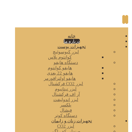
خانه
درباره ما
تجهیزات پوست
لیزر کیوسوئیچ
کوانتوم پلاس
دستگاه هایفو
هایفو کوانتوم
هایفو 22 بعدی
هایفو اولترافورمر
لیزر CO2 فرکشنال
لیزر تیتانیوم
آر اف فرکشنال
لیزر اندولیفت
پلکسر
فیشال
دستگاه کوتر
تجهیزات زنان و زایمان
لیزر CO2
صندلی کف لگن