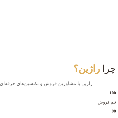
چرا
راژین؟
راژین با مشاورین فروش و تکنسین‌های حرفه‌ای ع
100
تیم فروش
98