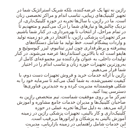
راژین نه تنها یک عرضه‌کننده، بلکه شریک استراتژیک شما در
تجهیز کلینیک‌های زیبایی، تناسب اندام و مراکز تخصصی زنان
است. ما در راژین، با سال‌ها تجربه در حوزه کلینیک‌داری، از
نزدیک چالش‌ها و نیازهای شما را درک می‌کنیم و متعهدیم تا
در تمام مراحل، از انتخاب تا بهره‌برداری، در کنار شما باشیم.
مرکز تجهیزات پزشکی راژین، با افتخار در هر دو زمینه تولید
و واردات پیشگام است. خط تولید ما شامل دستگاه‌های
پیشرفته و پرطرفداری چون لیزر تیتانیوم، لیزر کیوسوئیچ و
هایفو است که با بالاترین استانداردها عرضه می‌شوند. در کنار
تولیدات داخلی، به عنوان واردکننده نیز مجموعه‌ای کامل از
به‌روزترین تجهیزات حوزه زنان و تناسب اندام را در اختیار
شما قرار می‌دهیم.
راژین با ارائه خدمات خرید و فروش تجهیزات دست دوم، با
کیفیت تضمین‌شده، به شما کمک می‌کند تا سرمایه خود را به
شکلی هوشمندانه مدیریت کرده و به جدیدترین فناوری‌ها
دسترسی پیدا کنید.
تمرکز ما بر روی موفقیت شماست. تیم متخصص راژین به
صاحبان کلینیک‌ها و مدیران خدمات جامع مشاوره و آموزش
ارائه می‌دهد. به دلیل سال‌ها تجربه عملی در حوزه
کلینیک‌داری و کار بالینی، تجهیزات پزشکی راژین در زمینه
آموزش بالینی به پزشکان و اپراتورها بی‌رقیب است.
این خدمات شامل راهنمایی در زمینه بازاریابی، مدیریت