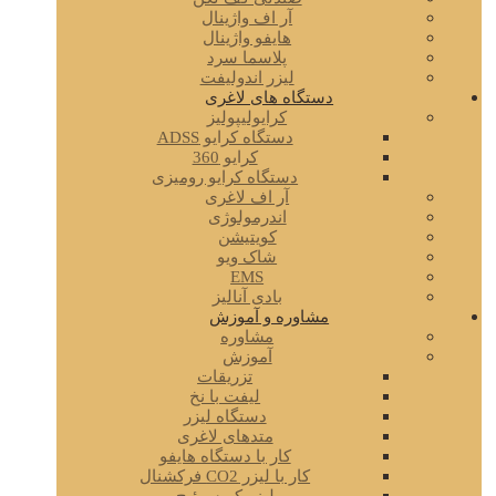
آر اف واژینال
هایفو واژینال
پلاسما سرد
لیزر اندولیفت
دستگاه های لاغری
کرایولیپولیز
دستگاه کرایو ADSS
کرایو 360
دستگاه کرایو رومیزی
آر اف لاغری
اندرمولوژی
کویتیشن
شاک ویو
EMS
بادی آنالیز
مشاوره و آموزش
مشاوره
آموزش
تزریقات
لیفت با نخ
دستگاه لیزر
متدهای لاغری
کار با دستگاه هایفو
کار با لیزر CO2 فرکشنال