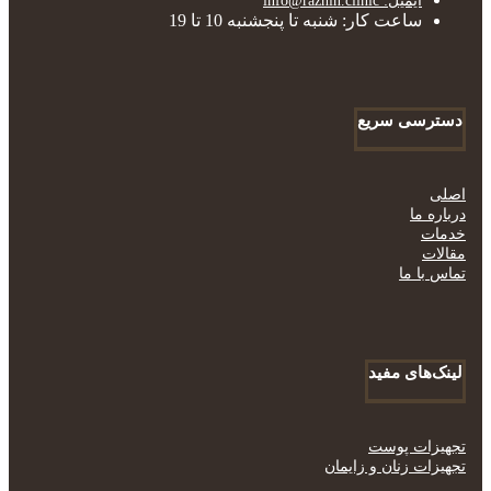
ایمیل: info@razhin.clinic
ساعت کار: شنبه تا پنجشنبه 10 تا 19
دسترسی سریع
اصلی
درباره ما
خدمات
مقالات
تماس با ما
لینک‌های مفید
تجهیزات پوست
تجهیزات زنان و زایمان