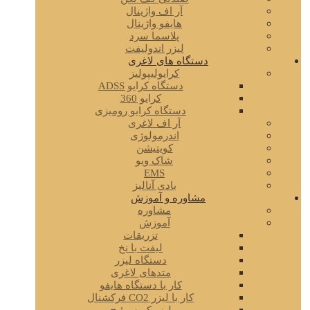
آر اف واژینال
هایفو واژینال
پلاسما سرد
لیزر اندولیفت
دستگاه های لاغری
کرایولیپولیز
دستگاه کرایو ADSS
کرایو 360
دستگاه کرایو رومیزی
آر اف لاغری
اندرمولوژی
کویتیشن
شاک ویو
EMS
بادی آنالیز
مشاوره و آموزش
مشاوره
آموزش
تزریقات
لیفت با نخ
دستگاه لیزر
متدهای لاغری
کار با دستگاه هایفو
کار با لیزر CO2 فرکشنال