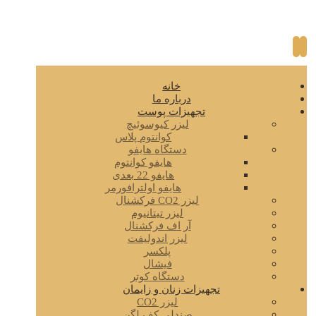
خانه
درباره ما
تجهیزات پوست
لیزر کیوسوئیچ
کوانتوم پلاس
دستگاه هایفو
هایفو کوانتوم
هایفو 22 بعدی
هایفو اولترافورمر
لیزر CO2 فرکشنال
لیزر تیتانیوم
آر اف فرکشنال
لیزر اندولیفت
پلکسر
فیشال
دستگاه کوتر
تجهیزات زنان و زایمان
لیزر CO2
صندلی کف لگن