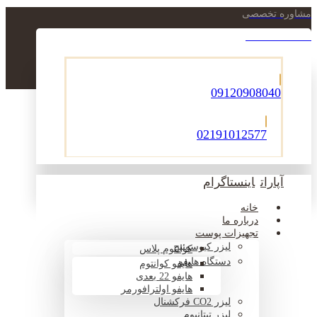
مشاوره تخصصی
021-22900756
09120908040
02191012577
آپارات
اینستاگرام
خانه
درباره ما
تجهیزات پوست
لیزر کیوسوئیچ
کوانتوم پلاس
دستگاه هایفو
هایفو کوانتوم
هایفو 22 بعدی
هایفو اولترافورمر
لیزر CO2 فرکشنال
لیزر تیتانیوم