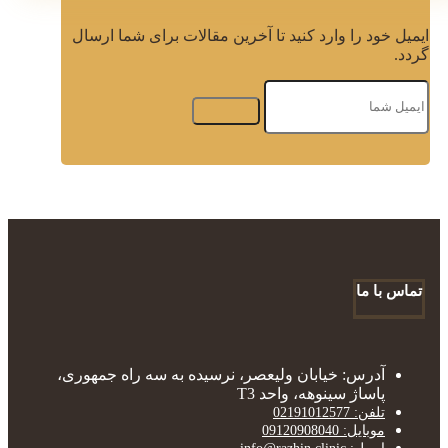
ایمیل خود را وارد کنید تا آخرین مقالات برای شما ارسال
گردد.
تماس با ما
آدرس: خیابان ولیعصر، نرسیده به سه راه جمهوری،
پاساژ سینوهه، واحد T3
تلفن: 02191012577
موبایل: 09120908040