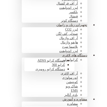
آر اف فرکشنال
لیزر اندولیفت
پلکسر
فیشال
دستگاه کوتر
تجهیزات زنان و زایمان
لیزر CO2
صندلی کف لگن
آر اف واژینال
هایفو واژینال
پلاسما سرد
لیزر اندولیفت
دستگاه های لاغری
کرایولیپولیز
دستگاه کرایو ADSS
کرایو 360
دستگاه کرایو رومیزی
آر اف لاغری
اندرمولوژی
کویتیشن
شاک ویو
EMS
بادی آنالیز
مشاوره و آموزش
مشاوره