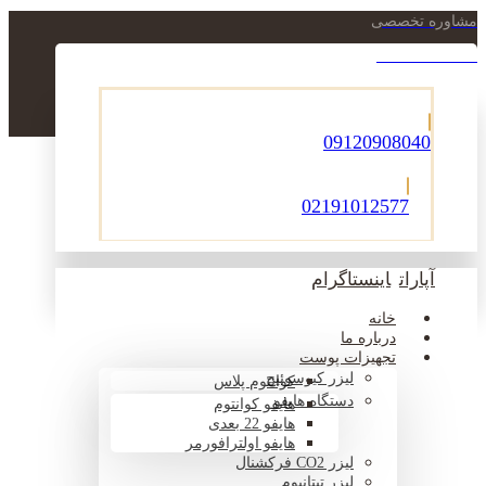
مشاوره تخصصی
021-22900756
09120908040
02191012577
آپارات
اینستاگرام
خانه
درباره ما
تجهیزات پوست
لیزر کیوسوئیچ
کوانتوم پلاس
دستگاه هایفو
هایفو کوانتوم
هایفو 22 بعدی
هایفو اولترافورمر
لیزر CO2 فرکشنال
لیزر تیتانیوم