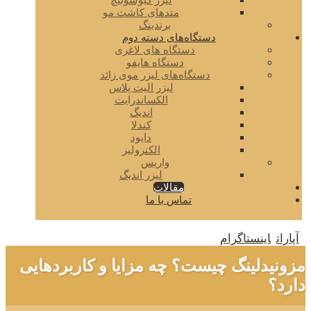
لیزر کیوسوئیچ
متدهای کاشت مو
برندینگ
دستگاه‌های دسته دوم
دستگاه های لاغری
دستگاه هایفو
دستگاه‌های لیزر موی زائد
لیزر الیت پلاس
الکساندرایت
اندیگ
کندلا
دایود
الکترولیز
واریس
لیزر اندیگ
مقالات
تماس با ما
آپارات
اینستاگرام
مزونیدلینگ چیست؟ چه مزایا و کاربردهایی
دارد؟