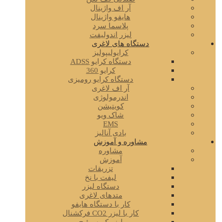
آر اف واژینال
هایفو واژینال
پلاسما سرد
لیزر اندولیفت
دستگاه های لاغری
کرایولیپولیز
دستگاه کرایو ADSS
کرایو 360
دستگاه کرایو رومیزی
آر اف لاغری
اندرمولوژی
کویتیشن
شاک ویو
EMS
بادی آنالیز
مشاوره و آموزش
مشاوره
آموزش
تزریقات
لیفت با نخ
دستگاه لیزر
متدهای لاغری
کار با دستگاه هایفو
کار با لیزر CO2 فرکشنال