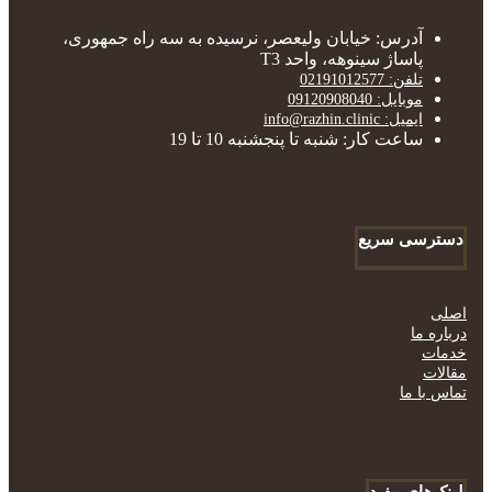
آدرس: خیابان ولیعصر، نرسیده به سه راه جمهوری،
پاساژ سینوهه، واحد T3
تلفن: 02191012577
موبایل: 09120908040
ایمیل: info@razhin.clinic
ساعت کار: شنبه تا پنجشنبه 10 تا 19
دسترسی سریع
اصلی
درباره ما
خدمات
مقالات
تماس با ما
لینک‌های مفید