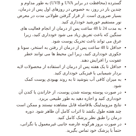
گسترده (محافظت در برابر UVA و UVB) به طور مداوم و
چندین بار در روز، به خصوص در روزهای اول پس از درمان،
بسیار ضروری است. از قرار گرفتن طولانی مدت در معرض
نور مستقیم خورشید خودداری کنید.
به مدت 24 تا 48 ساعت پس از درمان از انجام فعالیت های
سنگین که باعث تعریق زیاد می شود خودداری کنید، زیرا
عرق می تواند باعث تحریک پوست شود.
حداقل تا 48 ساعت پس از درمان از رفتن به استخر، سونا و
جکوزی خودداری کنید، زیرا این محیط ها می توانند خطر
عفونت را افزایش دهند.
حداقل تا یک هفته پس از درمان از استفاده از محصولات لایه
بردار شیمیایی یا فیزیکی خودداری کنید.
به میزان کافی آب بنوشید تا به روند بهبودی پوست کمک
شود.
در صورت پوسته پوسته شدن پوست، از خاراندن یا کندن آن
خودداری کنید و اجازه دهید به طور طبیعی بریزد.
نتایج مزونیدلینگ بلافاصله قابل مشاهده نیستند و ممکن است
چند هفته طول بکشد تا اثرات کامل آن ظاهر شود. دوره
درمان را طبق نظر پزشک کامل کنید.
در صورت بروز هرگونه عارضه جانبی غیرمعمول یا نگرانی،
حتماً با پزشک خود تماس بگیرید.