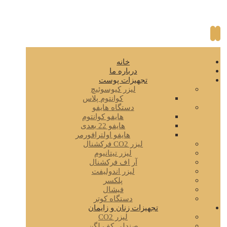
خانه
درباره ما
تجهیزات پوست
لیزر کیوسوئیچ
کوانتوم پلاس
دستگاه هایفو
هایفو کوانتوم
هایفو 22 بعدی
هایفو اولترافورمر
لیزر CO2 فرکشنال
لیزر تیتانیوم
آر اف فرکشنال
لیزر اندولیفت
پلکسر
فیشال
دستگاه کوتر
تجهیزات زنان و زایمان
لیزر CO2
صندلی کف لگن