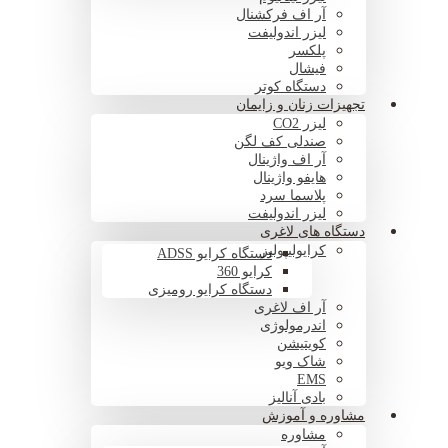
آر اف فرکشنال
لیزر اندولیفت
پلکسر
فیشال
دستگاه کوتر
تجهیزات زنان و زایمان
لیزر CO2
صندلی کف لگن
آر اف واژینال
هایفو واژینال
پلاسما سرد
لیزر اندولیفت
دستگاه های لاغری
کرایولیپولیز
دستگاه کرایو ADSS
کرایو 360
دستگاه کرایو رومیزی
آر اف لاغری
اندرمولوژی
کویتیشن
شاک ویو
EMS
بادی آنالیز
مشاوره و آموزش
مشاوره