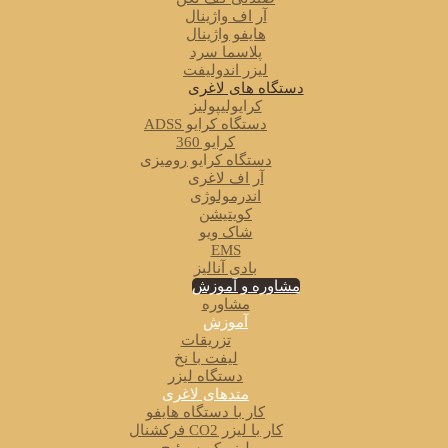
آر اف واژینال
هایفو واژینال
پلاسما سرد
لیزر اندولیفت
دستگاه های لاغری
کرایولیپولیز
دستگاه کرایو ADSS
کرایو 360
دستگاه کرایو رومیزی
آر اف لاغری
اندرمولوژی
کویتیشن
شاک ویو
EMS
بادی آنالیز
مشاوره و آموزش
مشاوره
آموزش
تزریقات
لیفت با نخ
دستگاه لیزر
متدهای لاغری
کار با دستگاه هایفو
کار با لیزر CO2 فرکشنال