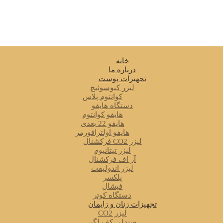
خانه
درباره ما
تجهیزات پوست
لیزر کیوسوئیچ
کوانتوم پلاس
دستگاه هایفو
هایفو کوانتوم
هایفو 22 بعدی
هایفو اولترافورمر
لیزر CO2 فرکشنال
لیزر تیتانیوم
آر اف فرکشنال
لیزر اندولیفت
پلکسر
فیشال
دستگاه کوتر
تجهیزات زنان و زایمان
لیزر CO2
صندلی کف لگن