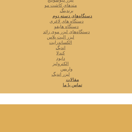
لیزر کیوسوئیچ
متدهای کاشت مو
برندینگ
دستگاه‌های دسته دوم
دستگاه های لاغری
دستگاه هایفو
دستگاه‌های لیزر موی زائد
لیزر الیت پلاس
الکساندرایت
اندیگ
کندلا
دایود
الکترولیز
واریس
لیزر اندیگ
مقالات
تماس با ما