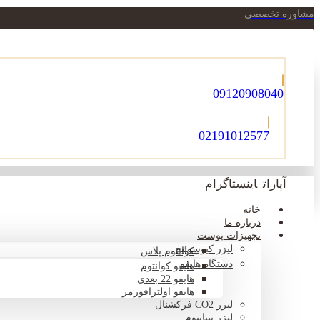
مشاوره تخصصی
021-22900756
09120908040
02191012577
آپارات
اینستاگرام
خانه
درباره ما
تجهیزات پوست
لیزر کیوسوئیچ
کوانتوم پلاس
دستگاه هایفو
هایفو کوانتوم
هایفو 22 بعدی
هایفو اولترافورمر
لیزر CO2 فرکشنال
لیزر تیتانیوم