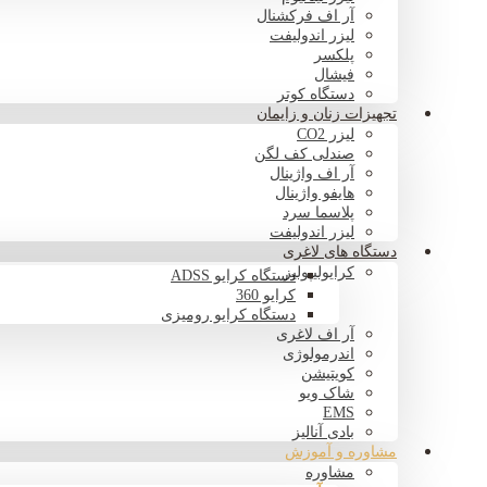
آر اف فرکشنال
لیزر اندولیفت
پلکسر
فیشال
دستگاه کوتر
تجهیزات زنان و زایمان
لیزر CO2
صندلی کف لگن
آر اف واژینال
هایفو واژینال
پلاسما سرد
لیزر اندولیفت
دستگاه های لاغری
کرایولیپولیز
دستگاه کرایو ADSS
کرایو 360
دستگاه کرایو رومیزی
آر اف لاغری
اندرمولوژی
کویتیشن
شاک ویو
EMS
بادی آنالیز
مشاوره و آموزش
مشاوره