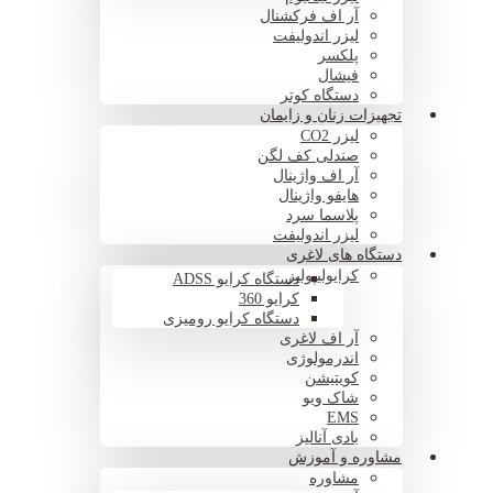
آر اف فرکشنال
لیزر اندولیفت
پلکسر
فیشال
دستگاه کوتر
تجهیزات زنان و زایمان
لیزر CO2
صندلی کف لگن
آر اف واژینال
هایفو واژینال
پلاسما سرد
لیزر اندولیفت
دستگاه های لاغری
کرایولیپولیز
دستگاه کرایو ADSS
کرایو 360
دستگاه کرایو رومیزی
آر اف لاغری
اندرمولوژی
کویتیشن
شاک ویو
EMS
بادی آنالیز
مشاوره و آموزش
مشاوره