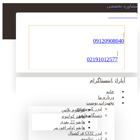
مشاوره تخصصی
021-22900756
09120908040
02191012577
آپارات
اینستاگرام
خانه
درباره ما
تجهیزات پوست
لیزر کیوسوئیچ
کوانتوم پلاس
دستگاه هایفو
هایفو کوانتوم
هایفو 22 بعدی
هایفو اولترافورمر
لیزر CO2 فرکشنال
لیزر تیتانیوم