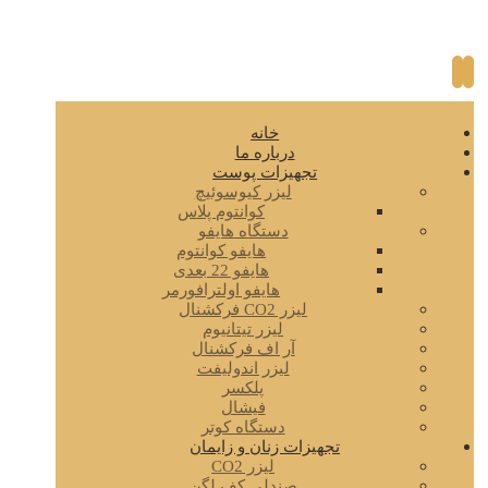
خانه
درباره ما
تجهیزات پوست
لیزر کیوسوئیچ
کوانتوم پلاس
دستگاه هایفو
هایفو کوانتوم
هایفو 22 بعدی
هایفو اولترافورمر
لیزر CO2 فرکشنال
لیزر تیتانیوم
آر اف فرکشنال
لیزر اندولیفت
پلکسر
فیشال
دستگاه کوتر
تجهیزات زنان و زایمان
لیزر CO2
صندلی کف لگن