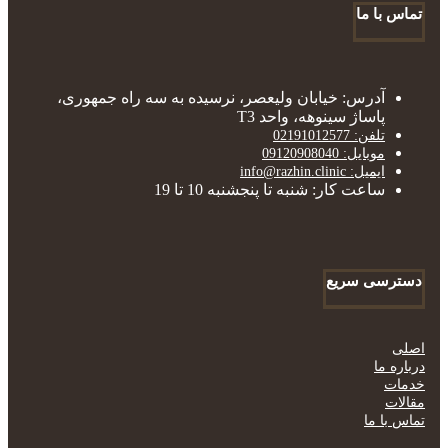
تماس با ما
آدرس: خیابان ولیعصر، نرسیده به سه راه جمهوری،
پاساژ سینوهه، واحد T3
تلفن: 02191012577
موبایل: 09120908040
ایمیل: info@razhin.clinic
ساعت کار: شنبه تا پنجشنبه 10 تا 19
دسترسی سریع
اصلی
درباره ما
خدمات
مقالات
تماس با ما