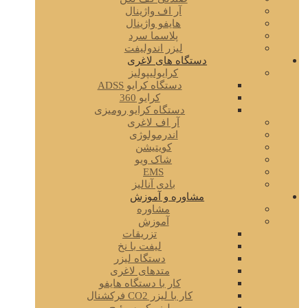
آر اف واژینال
هایفو واژینال
پلاسما سرد
لیزر اندولیفت
دستگاه های لاغری
کرایولیپولیز
دستگاه کرایو ADSS
کرایو 360
دستگاه کرایو رومیزی
آر اف لاغری
اندرمولوژی
کویتیشن
شاک ویو
EMS
بادی آنالیز
مشاوره و آموزش
مشاوره
آموزش
تزریقات
لیفت با نخ
دستگاه لیزر
متدهای لاغری
کار با دستگاه هایفو
کار با لیزر CO2 فرکشنال