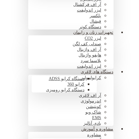
آر اف فرکشنال
لیزر اندولیفت
پلکسر
فیشال
دستگاه کوتر
تجهیزات زنان و زایمان
لیزر CO2
صندلی کف لگن
آر اف واژینال
هایفو واژینال
پلاسما سرد
لیزر اندولیفت
دستگاه های لاغری
کرایولیپولیز
دستگاه کرایو ADSS
کرایو 360
دستگاه کرایو رومیزی
آر اف لاغری
اندرمولوژی
کویتیشن
شاک ویو
EMS
بادی آنالیز
مشاوره و آموزش
مشاوره