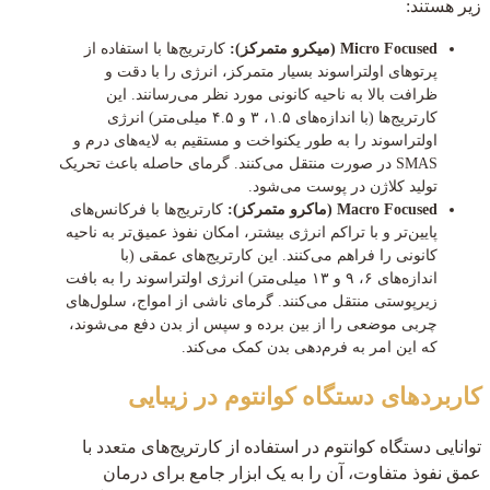
زیر هستند:
Micro Focused (میکرو متمرکز):
کارتریج‌ها با استفاده از
پرتوهای اولتراسوند بسیار متمرکز، انرژی را با دقت و
ظرافت بالا به ناحیه کانونی مورد نظر می‌رسانند. این
کارتریج‌ها (با اندازه‌های ۱.۵، ۳ و ۴.۵ میلی‌متر) انرژی
اولتراسوند را به طور یکنواخت و مستقیم به لایه‌های درم و
SMAS در صورت منتقل می‌کنند. گرمای حاصله باعث تحریک
تولید کلاژن در پوست می‌شود.
Macro Focused (ماکرو متمرکز):
کارتریج‌ها با فرکانس‌های
پایین‌تر و با تراکم انرژی بیشتر، امکان نفوذ عمیق‌تر به ناحیه
کانونی را فراهم می‌کنند. این کارتریج‌های عمقی (با
اندازه‌های ۶، ۹ و ۱۳ میلی‌متر) انرژی اولتراسوند را به بافت
زیرپوستی منتقل می‌کنند. گرمای ناشی از امواج، سلول‌های
چربی موضعی را از بین برده و سپس از بدن دفع می‌شوند،
که این امر به فرم‌دهی بدن کمک می‌کند.
کاربردهای دستگاه کوانتوم در زیبایی
توانایی دستگاه کوانتوم در استفاده از کارتریج‌های متعدد با
عمق نفوذ متفاوت، آن را به یک ابزار جامع برای درمان