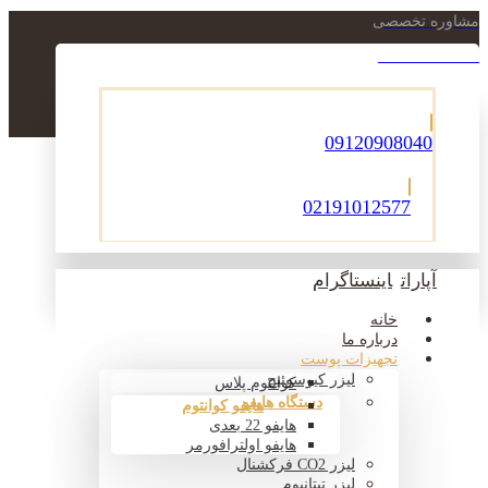
مشاوره تخصصی
021-22900756
09120908040
02191012577
آپارات
اینستاگرام
خانه
درباره ما
تجهیزات پوست
لیزر کیوسوئیچ
کوانتوم پلاس
دستگاه هایفو
هایفو کوانتوم
هایفو 22 بعدی
هایفو اولترافورمر
لیزر CO2 فرکشنال
لیزر تیتانیوم