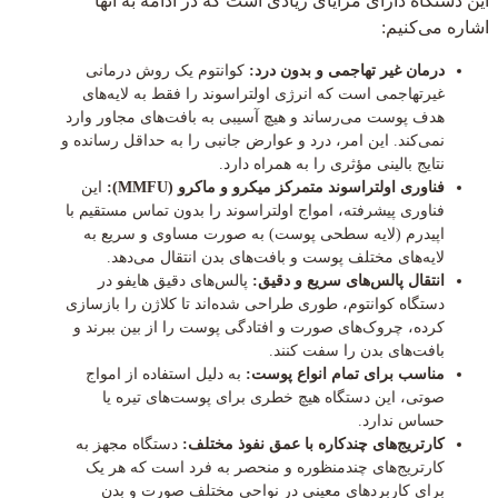
این دستگاه دارای مزایای زیادی است که در ادامه به آنها
اشاره می‌کنیم:
درمان غیر تهاجمی و بدون درد:
کوانتوم یک روش درمانی
غیرتهاجمی است که انرژی اولتراسوند را فقط به لایه‌های
هدف پوست می‌رساند و هیچ آسیبی به بافت‌های مجاور وارد
نمی‌کند. این امر، درد و عوارض جانبی را به حداقل رسانده و
نتایج بالینی مؤثری را به همراه دارد.
فناوری اولتراسوند متمرکز میکرو و ماکرو (MMFU):
این
فناوری پیشرفته، امواج اولتراسوند را بدون تماس مستقیم با
اپیدرم (لایه سطحی پوست) به صورت مساوی و سریع به
لایه‌های مختلف پوست و بافت‌های بدن انتقال می‌دهد.
انتقال پالس‌های سریع و دقیق:
پالس‌های دقیق هایفو در
دستگاه کوانتوم، طوری طراحی شده‌اند تا کلاژن را بازسازی
کرده، چروک‌های صورت و افتادگی پوست را از بین ببرند و
بافت‌های بدن را سفت کنند.
مناسب برای تمام انواع پوست:
به دلیل استفاده از امواج
صوتی، این دستگاه هیچ خطری برای پوست‌های تیره یا
حساس ندارد.
کارتریج‌های چندکاره با عمق نفوذ مختلف:
دستگاه مجهز به
کارتریج‌های چندمنظوره و منحصر به فرد است که هر یک
برای کاربردهای معینی در نواحی مختلف صورت و بدن