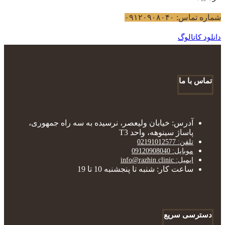
شماره تماس: ۰۹۱۲۰۹۰۸۰۴۰
دانلود کاتالوگ
تماس با ما
آدرس: خیابان ولیعصر، نرسیده به سه راه جمهوری،
پاساژ سینوهه، واحد T3
تلفن: 02191012577
موبایل: 09120908040
ایمیل: info@razhin.clinic
ساعت کار: شنبه تا پنجشنبه 10 تا 19
دسترسی سریع