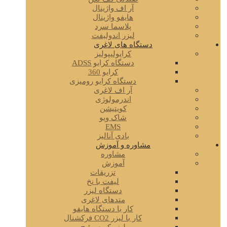
آر اف واژینال
هایفو واژینال
پلاسما سرد
لیزر اندولیفت
دستگاه های لاغری
کرایولیپولیز
دستگاه کرایو ADSS
کرایو 360
دستگاه کرایو رومیزی
آر اف لاغری
اندرمولوژی
کویتیشن
شاک ویو
EMS
بادی آنالیز
مشاوره و آموزش
مشاوره
آموزش
تزریقات
لیفت با نخ
دستگاه لیزر
متدهای لاغری
کار با دستگاه هایفو
کار با لیزر CO2 فرکشنال