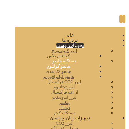
خانه
درباره ما
تجهیزات پوست
لیزر کیوسوئیچ
کوانتوم پلاس
دستگاه هایفو
هایفو کوانتوم
هایفو 22 بعدی
هایفو اولترافورمر
لیزر CO2 فرکشنال
لیزر تیتانیوم
آر اف فرکشنال
لیزر اندولیفت
پلکسر
فیشال
دستگاه کوتر
تجهیزات زنان و زایمان
لیزر CO2
صندلی کف لگن