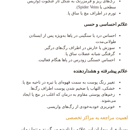
رگ‌های ریز و قرمزرنگ به شکل تار عنکبوت (واریس
سطحی یا Spider Veins).
تورم در اطراف مچ یا ساق پا.
علائم احساسی و حسی
احساس درد یا سنگینی در پاها به‌ویژه پس از ایستادن
طولانی‌مدت.
سوزش یا خارش در اطراف رگ‌های درگیر.
گرفتگی شبانه عضلات ساق پا.
احساس خستگی زودرس در پاها هنگام فعالیت.
علائم پیشرفته و هشداردهنده
تغییر رنگ پوست به سمت قهوه‌ای یا تیره در ناحیه مچ پا.
خشکی، التهاب یا ضخیم شدن پوست اطراف رگ‌ها.
زخم‌های پوستی مقاوم به درمان که اغلب در مچ پا ایجاد
می‌شوند.
خونریزی خودبه‌خودی از رگ‌های واریسی.
اهمیت مراجعه به مراکز تخصصی
بسیاری از بیماران این علائم را نادیده می‌گیرند و تنها زمانی