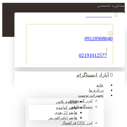
مشاوره تخصصی
021-22900756
09120908040
02191012577
آپارات
اینستاگرام
خانه
درباره ما
تجهیزات پوست
لیزر کیوسوئیچ
کوانتوم پلاس
دستگاه هایفو
هایفو کوانتوم
هایفو 22 بعدی
هایفو اولترافورمر
لیزر CO2 فرکشنال