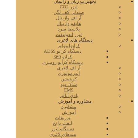
تجهیزات زنان و زایمان
لیزر CO2
صندلی کف لگن
آر اف واژینال
هایفو واژینال
پلاسما سرد
لیزر اندولیفت
دستگاه های لاغری
کرایولیپولیز
دستگاه کرایو ADSS
کرایو 360
دستگاه کرایو رومیزی
آر اف لاغری
اندرمولوژی
کویتیشن
شاک ویو
EMS
بادی آنالیز
مشاوره و آموزش
مشاوره
آموزش
تزریقات
لیفت با نخ
دستگاه لیزر
متدهای لاغری