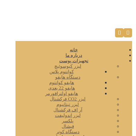
خانه
درباره ما
تجهیزات پوست
لیزر کیوسوئیچ
کوانتوم پلاس
دستگاه هایفو
هایفو کوانتوم
هایفو 22 بعدی
هایفو اولترافورمر
لیزر CO2 فرکشنال
لیزر تیتانیوم
آر اف فرکشنال
لیزر اندولیفت
پلکسر
فیشال
دستگاه کوتر