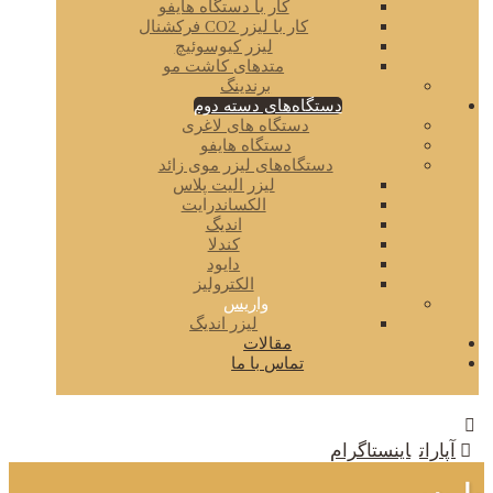
کار با دستگاه هایفو
کار با لیزر CO2 فرکشنال
لیزر کیوسوئیچ
متدهای کاشت مو
برندینگ
دستگاه‌های دسته دوم
دستگاه های لاغری
دستگاه هایفو
دستگاه‌های لیزر موی زائد
لیزر الیت پلاس
الکساندرایت
اندیگ
کندلا
دایود
الکترولیز
واریس
لیزر اندیگ
مقالات
تماس با ما
آپارات
اینستاگرام