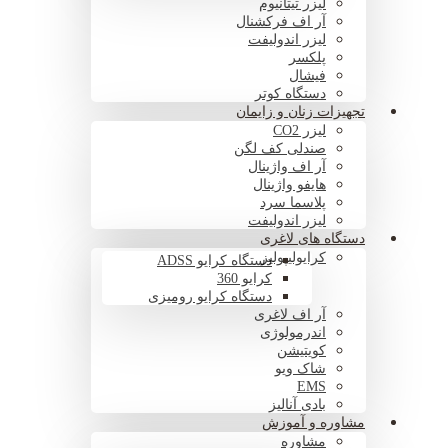
لیزر تیتانیوم
آر اف فرکشنال
لیزر اندولیفت
پلکسر
فیشال
دستگاه کوتر
تجهیزات زنان و زایمان
لیزر CO2
صندلی کف لگن
آر اف واژینال
هایفو واژینال
پلاسما سرد
لیزر اندولیفت
دستگاه های لاغری
کرایولیپولیز
دستگاه کرایو ADSS
کرایو 360
دستگاه کرایو رومیزی
آر اف لاغری
اندرمولوژی
کویتیشن
شاک ویو
EMS
بادی آنالیز
مشاوره و آموزش
مشاوره