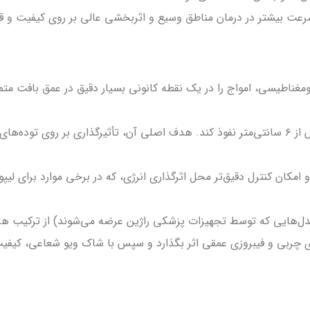
رعت بیشتر در درمان مناطق وسیع و اثربخشی عالی بر روی کیفیت و ق
اطیسی، امواج را در یک نقطه کانونی بسیار دقیق در عمق بافت متمرکز 
عمق نفوذ شاک ویو متمرکز بیشتر بوده و می‌تواند تا عمق‌های بیش از ۶ سانتی‌متر نفوذ کند. هدف اصل
امکان کنترل دقیق‌تر محل اثرگذاری انرژی، که در برخی موارد برای لیپ
 مدل‌هایی که توسط تجهیزات پزشکی راژین عرضه می‌شوند) از ترکیب هر 
های چربی و فیبروزی عمقی اثر بگذارد و سپس با شاک ویو شعاعی، کی