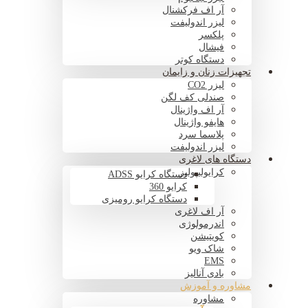
آر اف فرکشنال
لیزر اندولیفت
پلکسر
فیشال
دستگاه کوتر
تجهیزات زنان و زایمان
لیزر CO2
صندلی کف لگن
آر اف واژینال
هایفو واژینال
پلاسما سرد
لیزر اندولیفت
دستگاه های لاغری
کرایولیپولیز
دستگاه کرایو ADSS
کرایو 360
دستگاه کرایو رومیزی
آر اف لاغری
اندرمولوژی
کویتیشن
شاک ویو
EMS
بادی آنالیز
مشاوره و آموزش
مشاوره