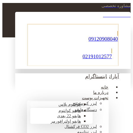
مشاوره تخصصی
021-22900756
09120908040
02191012577
آپارات
اینستاگرام
خانه
درباره ما
تجهیزات پوست
لیزر کیوسوئیچ
کوانتوم پلاس
دستگاه هایفو
هایفو کوانتوم
هایفو 22 بعدی
هایفو اولترافورمر
لیزر CO2 فرکشنال
لیزر تیتانیوم