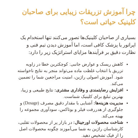
چرا آموزش تزریقات زیبایی برای صاحبان
کلینیک حیاتی است؟
بسیاری از صاحبان کلینیک‌ها تصور می‌کنند تنها استخدام یک
اپراتور یا پزشک کافی است، اما آموزش دیدن تیم فنی و
نظارت دقیق بر فرآیندها مزایای استراتژیک زیر را دارد:
کاهش ریسک و عوارض جانبی: کوچکترین خطا در زاویه
تزریق یا انتخاب غلظت ماده می‌تواند منجر به نتایج ناخواسته
شود. آموزش اصولی راژین، امنیت مراجعین شما را تضمین
می‌کند.
افزایش رضایتمندی و وفاداری مشتری:
نتایج طبیعی و زیبا،
بهترین تبلیغ برای کلینیک شماست.
مدیریت هزینه‌ها:
آشنایی با مقدار دقیق مصرف (Dosage) و
جلوگیری از هدررفت فیلر و بوتاکس، سودآوری مجموعه را
بهینه می‌کند.
شناخت محصولات اورجینال:
در بازار پر از محصولات تقلبی،
کارشناسان راژین به شما می‌آموزند چگونه محصولات اصل
را از فیک تشخیص دهید.