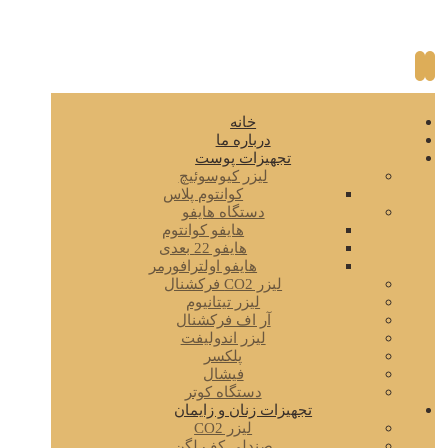
خانه
درباره ما
تجهیزات پوست
لیزر کیوسوئیچ
کوانتوم پلاس
دستگاه هایفو
هایفو کوانتوم
هایفو 22 بعدی
هایفو اولترافورمر
لیزر CO2 فرکشنال
لیزر تیتانیوم
آر اف فرکشنال
لیزر اندولیفت
پلکسر
فیشال
دستگاه کوتر
تجهیزات زنان و زایمان
لیزر CO2
صندلی کف لگن