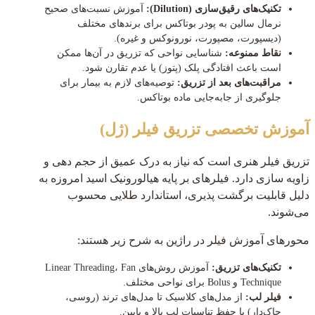
تکنیک‌های رقیق‌سازی (Dilution):
آموزش نسبت‌های صحیح
نرمال سالین به پودر بوتاکس برای برندهای مختلف
(دیسپورت، مصپورت، نورونوکس و غیره).
نقاط ممنوعه:
شناسایی نواحی که تزریق در آن‌ها ممکن
است باعث افتادگی پلک (پتوز) یا عدم تقارن شود.
مراقبت‌های بعد از تزریق:
توصیه‌های لازم به بیمار برای
جلوگیری از جابه‌جایی ماده بوتاکس.
آموزش تخصصی تزریق فیلر (ژل)
تزریق فیلر هنری است که نیاز به درک عمیق از حجم دهی و
زاویه سازی دارد. فیلرهای بر پایه هیالورونیک اسید امروزه به
دلیل قابلیت برگشت پذیری، استاندارد طلایی محسوب
می‌شوند.
محورهای آموزش فیلر در راژین به شرح زیر هستند:
تکنیک‌های تزریق:
آموزش روش‌های Linear Threading، Fan
Technique و Bolus برای نواحی مختلف.
فیلر لب:
از مدل‌های کلاسیک تا مدل‌های ترند (روسی،
چاک‌دار) با حفظ تناسبات لب بالا و پایین.