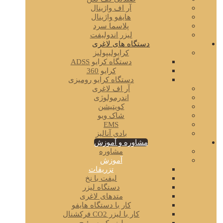
آر اف واژینال
هایفو واژینال
پلاسما سرد
لیزر اندولیفت
دستگاه های لاغری
کرایولیپولیز
دستگاه کرایو ADSS
کرایو 360
دستگاه کرایو رومیزی
آر اف لاغری
اندرمولوژی
کویتیشن
شاک ویو
EMS
بادی آنالیز
مشاوره و آموزش
مشاوره
آموزش
تزریقات
لیفت با نخ
دستگاه لیزر
متدهای لاغری
کار با دستگاه هایفو
کار با لیزر CO2 فرکشنال