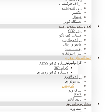
آر اف فرکشنال
لیزر اندولیفت
پلکسر
فیشال
دستگاه کوتر
تجهیزات زنان و زایمان
لیزر CO2
صندلی کف لگن
آر اف واژینال
هایفو واژینال
پلاسما سرد
لیزر اندولیفت
دستگاه های لاغری
کرایولیپولیز
دستگاه کرایو ADSS
کرایو 360
دستگاه کرایو رومیزی
آر اف لاغری
اندرمولوژی
کویتیشن
شاک ویو
EMS
بادی آنالیز
مشاوره و آموزش
مشاوره