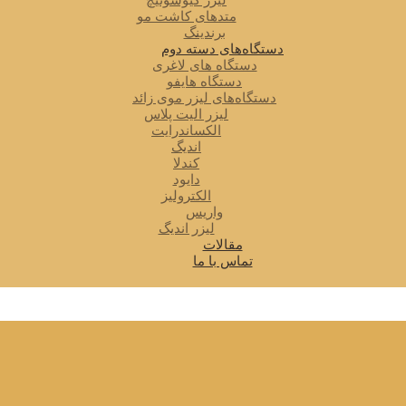
لیزر کیوسوئیچ
متدهای کاشت مو
برندینگ
دستگاه‌های دسته دوم
دستگاه های لاغری
دستگاه هایفو
دستگاه‌های لیزر موی زائد
لیزر الیت پلاس
الکساندرایت
اندیگ
کندلا
دایود
الکترولیز
واریس
لیزر اندیگ
مقالات
تماس با ما