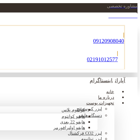
مشاوره تخصصی
021-22900756
09120908040
02191012577
آپارات
اینستاگرام
خانه
درباره ما
تجهیزات پوست
لیزر کیوسوئیچ
کوانتوم پلاس
دستگاه هایفو
هایفو کوانتوم
هایفو 22 بعدی
هایفو اولترافورمر
لیزر CO2 فرکشنال
لیزر تیتانیوم