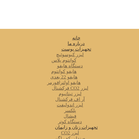
خانه
درباره ما
تجهیزات پوست
لیزر کیوسوئیچ
کوانتوم پلاس
دستگاه هایفو
هایفو کوانتوم
هایفو 22 بعدی
هایفو اولترافورمر
لیزر CO2 فرکشنال
لیزر تیتانیوم
آر اف فرکشنال
لیزر اندولیفت
پلکسر
فیشال
دستگاه کوتر
تجهیزات زنان و زایمان
لیزر CO2
صندلی کف لگن