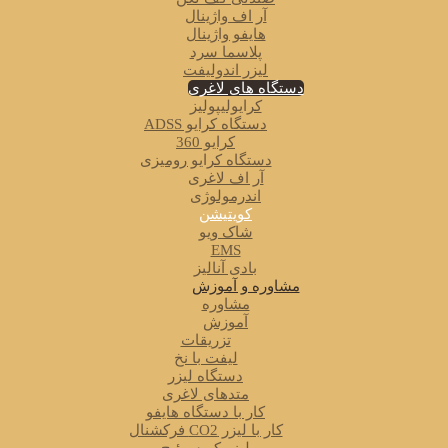
آر اف واژینال
هایفو واژینال
پلاسما سرد
لیزر اندولیفت
دستگاه های لاغری
کرایولیپولیز
دستگاه کرایو ADSS
کرایو 360
دستگاه کرایو رومیزی
آر اف لاغری
اندرمولوژی
کویتیشن
شاک ویو
EMS
بادی آنالیز
مشاوره و آموزش
مشاوره
آموزش
تزریقات
لیفت با نخ
دستگاه لیزر
متدهای لاغری
کار با دستگاه هایفو
کار با لیزر CO2 فرکشنال