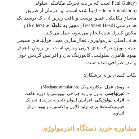
Paul Guitay) است که بر پایه تحریک مکانیکی سلولی
(Cellular Stimulation) بنا شده است. این درمان از طریق
ماساژ مکانیکی عمیق پوست و بافت زیرین آن، که توسط یک
هد درمانی (Treatment Head) مجهز به غلطک‌ها (Rollers) و
مکش کنترل شده انجام می‌شود، عمل می‌کند.
هدف اصلی اندرمولوژی، فعال‌سازی مجدد فرآیندهای طبیعی
بدن، به‌ویژه در لایه‌های چربی و درم، است. این روش با هدف
بهبود ظاهری سلولیت، کانتورینگ بدن و افزایش گردش خون
و لنف طراحی شده است.
نکات کلیدی برای پزشکان:
روش عمل:
مکانوتحریک (Mechanostimulation).
غیرتهاجمی:
بدون نیاز به جراحی، بیهوشی یا دوره نقاهت.
اثرات بیولوژیکی:
افزایش لیپولیز (تجزیه چربی)، تحریک
فیبروبلاست‌ها برای تولید کلاژن و الاستین، و بهبود درناژ
لنفاوی.
مشاوره
خرید دستگاه اندرمولوژی