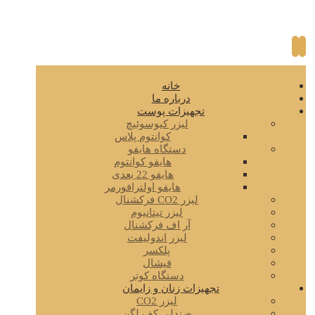
خانه
درباره ما
تجهیزات پوست
لیزر کیوسوئیچ
کوانتوم پلاس
دستگاه هایفو
هایفو کوانتوم
هایفو 22 بعدی
هایفو اولترافورمر
لیزر CO2 فرکشنال
لیزر تیتانیوم
آر اف فرکشنال
لیزر اندولیفت
پلکسر
فیشال
دستگاه کوتر
تجهیزات زنان و زایمان
لیزر CO2
صندلی کف لگن