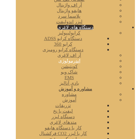
آر اف واژینال
هایفو واژینال
پلاسما سرد
لیزر اندولیفت
دستگاه های لاغری
کرایولیپولیز
دستگاه کرایو ADSS
کرایو 360
دستگاه کرایو رومیزی
آر اف لاغری
اندرمولوژی
کویتیشن
شاک ویو
EMS
بادی آنالیز
مشاوره و آموزش
مشاوره
آموزش
تزریقات
لیفت با نخ
دستگاه لیزر
متدهای لاغری
کار با دستگاه هایفو
کار با لیزر CO2 فرکشنال