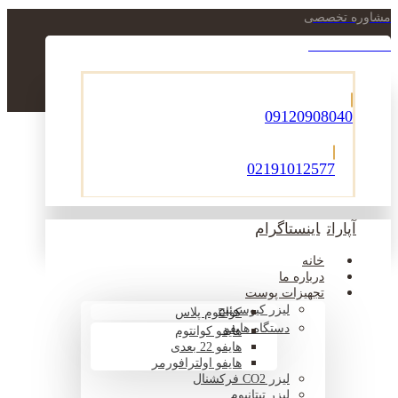
مشاوره تخصصی
021-22900756
09120908040
02191012577
آپارات
اینستاگرام
خانه
درباره ما
تجهیزات پوست
لیزر کیوسوئیچ
کوانتوم پلاس
دستگاه هایفو
هایفو کوانتوم
هایفو 22 بعدی
هایفو اولترافورمر
لیزر CO2 فرکشنال
لیزر تیتانیوم