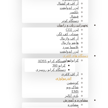
آر اف فرکشنال
لیزر اندولیفت
پلکسر
فیشال
دستگاه کوتر
تجهیزات زنان و زایمان
لیزر CO2
صندلی کف لگن
آر اف واژینال
هایفو واژینال
پلاسما سرد
لیزر اندولیفت
دستگاه های لاغری
کرایولیپولیز
دستگاه کرایو ADSS
کرایو 360
دستگاه کرایو رومیزی
آر اف لاغری
اندرمولوژی
کویتیشن
شاک ویو
EMS
بادی آنالیز
مشاوره و آموزش
مشاوره