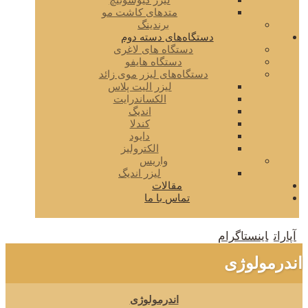
لیزر کیوسوئیچ
متدهای کاشت مو
برندینگ
دستگاه‌های دسته دوم
دستگاه های لاغری
دستگاه هایفو
دستگاه‌های لیزر موی زائد
لیزر الیت پلاس
الکساندرایت
اندیگ
کندلا
دایود
الکترولیز
واریس
لیزر اندیگ
مقالات
تماس با ما
آپارات
اینستاگرام
اندرمولوژی
اندرمولوژی