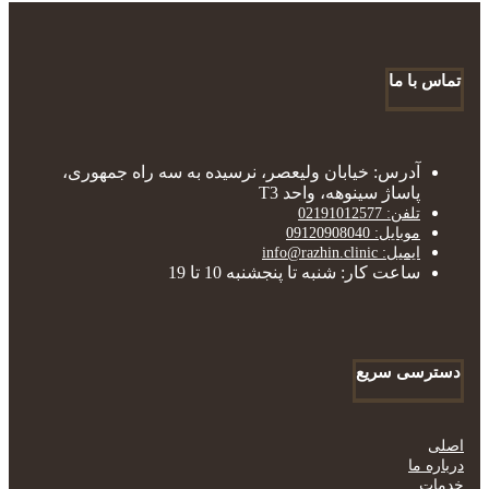
تماس با ما
آدرس: خیابان ولیعصر، نرسیده به سه راه جمهوری،
پاساژ سینوهه، واحد T3
تلفن: 02191012577
موبایل: 09120908040
ایمیل: info@razhin.clinic
ساعت کار: شنبه تا پنجشنبه 10 تا 19
دسترسی سریع
اصلی
درباره ما
خدمات