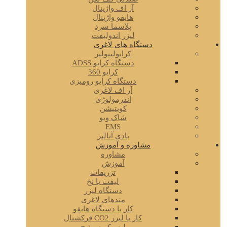
آر اف واژینال
هایفو واژینال
پلاسما سرد
لیزر اندولیفت
دستگاه های لاغری
کرایولیپولیز
دستگاه کرایو ADSS
کرایو 360
دستگاه کرایو رومیزی
آر اف لاغری
اندرمولوژی
کویتیشن
شاک ویو
EMS
بادی آنالیز
مشاوره و آموزش
مشاوره
آموزش
تزریقات
لیفت با نخ
دستگاه لیزر
متدهای لاغری
کار با دستگاه هایفو
کار با لیزر CO2 فرکشنال