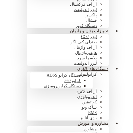
آر اف فرکشنال
لیزر اندولیفت
پلکسر
فیشال
دستگاه کوتر
تجهیزات زنان و زایمان
لیزر CO2
صندلی کف لگن
آر اف واژینال
هایفو واژینال
پلاسما سرد
لیزر اندولیفت
دستگاه های لاغری
کرایولیپولیز
دستگاه کرایو ADSS
کرایو 360
دستگاه کرایو رومیزی
آر اف لاغری
اندرمولوژی
کویتیشن
شاک ویو
EMS
بادی آنالیز
مشاوره و آموزش
مشاوره