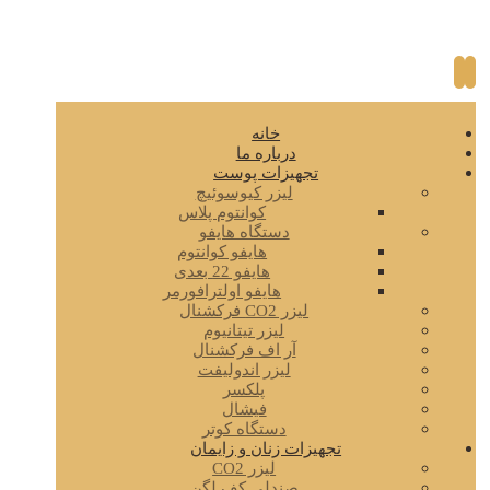
خانه
درباره ما
تجهیزات پوست
لیزر کیوسوئیچ
کوانتوم پلاس
دستگاه هایفو
هایفو کوانتوم
هایفو 22 بعدی
هایفو اولترافورمر
لیزر CO2 فرکشنال
لیزر تیتانیوم
آر اف فرکشنال
لیزر اندولیفت
پلکسر
فیشال
دستگاه کوتر
تجهیزات زنان و زایمان
لیزر CO2
صندلی کف لگن