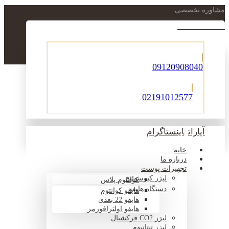
مشاوره تخصصی
021-22900756
09120908040
02191012577
آپارات
اینستاگرام
خانه
درباره ما
تجهیزات پوست
لیزر کیوسوئیچ
کوانتوم پلاس
دستگاه هایفو
هایفو کوانتوم
هایفو 22 بعدی
هایفو اولترافورمر
لیزر CO2 فرکشنال
لیزر تیتانیوم