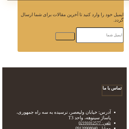
ایمیل خود را وارد کنید تا آخرین مقالات برای شما ارسال
گردد.
تماس با ما
آدرس: خیابان ولیعصر، نرسیده به سه راه جمهوری،
پاساژ سینوهه، واحد T3
تلفن: 02191012577
موبایل: 09120908040