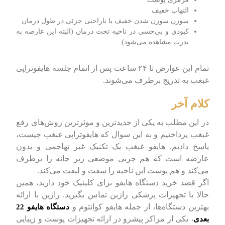
التهاب خفیف
سوزن سوزن شدن خفیف یا ناراحتی جزئی در طول درمان
کبودی و بی‌حسی در ناحیه تحت درمان (البته این عارضه به
ندرت مشاهده می‌شود)
تمام این عوارض تا ۲۴ ساعت پس از اتمام جلسه هایفوتراپی
غبغب به تدریج برطرف می‌شوند.
کلام آخر
در این مطلب به یکی از جدیدترین و موثرترین روش‌های رفع
غبغب پرداختیم و به این سوال که هایفوتراپی غبغب چیست،
پاسخ دادیم. هایفو غبغب یک تکنیک غیر تهاجمی و بدون
عارضه است که هم چربی موضعی زیر چانه را برطرف
می‌کند و هم پوست این ناحیه را سفت و لیفت می‌کند.
اگر قصد خرید دستگاه هایفو برای کلینیک خود دارید، همین
حالا با تجهیزات پزشکی راژین تماس بگیرید. راژین با ارائه
بهترین دستگاه‌ها، از جمله هایفو کوانتوم و
دستگاه هایفو 22
، یکی از مراکز پیشرو در ارائه تجهیزات پوست و زیبایی
بعدی