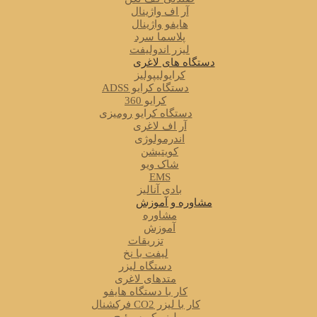
آر اف واژینال
هایفو واژینال
پلاسما سرد
لیزر اندولیفت
دستگاه های لاغری
کرایولیپولیز
دستگاه کرایو ADSS
کرایو 360
دستگاه کرایو رومیزی
آر اف لاغری
اندرمولوژی
کویتیشن
شاک ویو
EMS
بادی آنالیز
مشاوره و آموزش
مشاوره
آموزش
تزریقات
لیفت با نخ
دستگاه لیزر
متدهای لاغری
کار با دستگاه هایفو
کار با لیزر CO2 فرکشنال