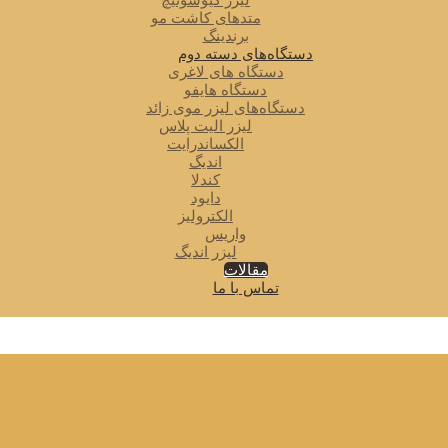
لیزر کیوسوئیچ
متدهای کاشت مو
برندینگ
دستگاه‌های دسته دوم
دستگاه های لاغری
دستگاه هایفو
دستگاه‌های لیزر موی زائد
لیزر الیت پلاس
الکساندرایت
اندیگ
کندلا
دایود
الکترولیز
واریس
لیزر اندیگ
مقالات
تماس با ما