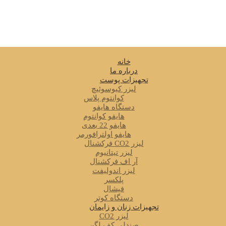
خانه
درباره ما
تجهیزات پوست
لیزر کیوسوئیچ
کوانتوم پلاس
دستگاه هایفو
هایفو کوانتوم
هایفو 22 بعدی
هایفو اولترافورمر
لیزر CO2 فرکشنال
لیزر تیتانیوم
آر اف فرکشنال
لیزر اندولیفت
پلکسر
فیشال
دستگاه کوتر
تجهیزات زنان و زایمان
لیزر CO2
صندلی کف لگن