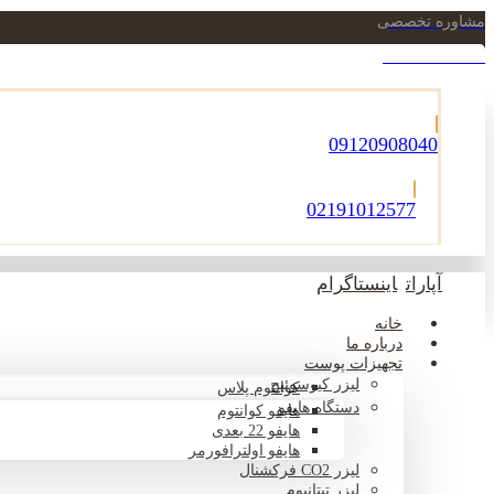
مشاوره تخصصی
021-22900756
09120908040
02191012577
آپارات
اینستاگرام
خانه
درباره ما
تجهیزات پوست
لیزر کیوسوئیچ
کوانتوم پلاس
دستگاه هایفو
هایفو کوانتوم
هایفو 22 بعدی
هایفو اولترافورمر
لیزر CO2 فرکشنال
لیزر تیتانیوم