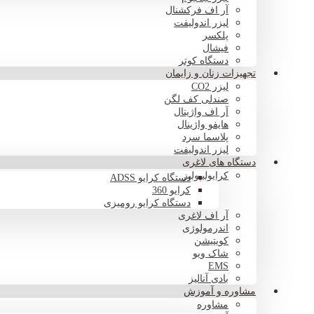
آر اف فرکشنال
لیزر اندولیفت
پلکسر
فیشال
دستگاه کوتر
تجهیزات زنان و زایمان
لیزر CO2
صندلی کف لگن
آر اف واژینال
هایفو واژینال
پلاسما سرد
لیزر اندولیفت
دستگاه های لاغری
کرایولیپولیز
دستگاه کرایو ADSS
کرایو 360
دستگاه کرایو رومیزی
آر اف لاغری
اندرمولوژی
کویتیشن
شاک ویو
EMS
بادی آنالیز
مشاوره و آموزش
مشاوره