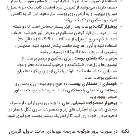
استفاده از کمپرس سرد: اگر در ناحیه درمان احساس سوزش یا تورم
خفیف دارید، می‌توانید از کمپرس سرد استفاده کنید. یک حوله تمیز را
دور یخ بپیچید و به آرامی روی پوست قرار دهید. این کار به کاهش
التهاب و تسکین درد کمک می‌کند.
پرهیز از آفتاب:
پوست بعد از لیزر بسیار حساس است. تا دو هفته
پس از درمان، از قرار گرفتن مستقیم در معرض نور خورشید اجتناب
کنید. هنگام خروج از منزل، از ضدآفتاب با SPF بالا (حداقل ۳۰)
استفاده کنید و آن را هر چند ساعت یک‌بار تمدید کنید. همچنین،
پوشیدن لباس‌های محافظ و کلاه توصیه می‌شود.
مرطوب نگه داشتن پوست:
برای تسکین و ترمیم پوست، از
لوسیون‌ها یا ژل‌های خنک‌کننده و مرطوب‌کننده فاقد عطر و مواد
شیمیایی تند استفاده کنید. آلوئه‌ورا یکی از بهترین گزینه‌ها برای
تسکین پوست است.
خودداری از دستکاری پوست:
به هیچ وجه موهای زیرپوستی یا
پوسته‌های احتمالی را دستکاری نکنید. اجازه دهید پوست به طور
طبیعی بهبود یابد.
پرهیز از محصولات شیمیایی قوی:
تا چند روز پس از لیزر، از مصرف
کرم‌های لایه‌بردار، اسکراب‌های زبر و محصولات حاوی الکل یا عطر در
ناحیه درمان خودداری کنید تا از تحریک بیشتر پوست جلوگیری شود.
نکته:
در صورت بروز هرگونه عارضه غیرعادی مانند تاول، قرمزی