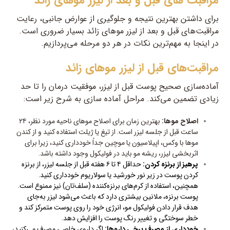
مراقبت های قبل و بعد از لیزر موهای زائد
برای داشتن بهترین نتیجه و جلوگیری از عوارض جانبی، رعایت
مراقبت‌های قبل و بعد از لیزر موهای زائد بسیار ضروری است.
در اینجا به مهم‌ترین نکات در هر دو مرحله می‌پردازیم.
مراقبت‌های قبل از لیزر موهای زائد
آماده‌سازی صحیح پوست قبل از لیزر، موفقیت درمان را تا حد
زیادی تضمین می‌کند. مراحل آماده سازی به شرح زیر است:
اصلاح موها:
بهترین زمان برای اصلاح موهای ناحیه مورد نظر، ۲۴
ساعت قبل از جلسه لیزر است. از تیغ یا ژیلت استفاده کنید و از کندن
موها با وکس، اپیلاسیون یا موچین جداً خودداری کنید، زیرا برای
اثربخشی لیزر، ریشه مو باید در فولیکول وجود داشته باشد.
پرهیز از برنزه کردن:
حداقل ۴ تا ۶ هفته قبل از جلسه لیزر، از برنزه
کردن پوست در زیر نور خورشید یا سولاریوم خودداری کنید.
همچنین، استفاده از کرم‌های برنزه‌کننده (سلف‌تان) نیز ممنوع است.
پوست برنزه، ملانین بیشتری دارد که باعث می‌شود لیزر به‌جای
هدف قرار دادن فولیکول مو، انرژی خود را روی پوست متمرکز کند و
خطر سوختگی و تغییر رنگ پوست را افزایش دهد.
خودداری از مصرف برخی داروها:
اگر داروی خاصی مصرف می‌کنید،