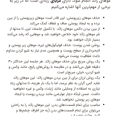
موهای زائد انجام شود، دارای
زیادی است که در زیر به
مزایای
برخی از مهم‌ترین آنها اشاره می‌کنیم:
حذف موهای زیرپوستی: لیزر قادر است موهای زیرپوستی را از بین
برده و به ایجاد پوستی صاف و شفاف کمک می‌کند.
از بین بردن دائمی موهای زائد: با تکمیل جلسات لیزر، تا مدتها از
شر موهای زائد خود خلاص خواهید شد و موهایی که رشد می‌کنند
بسیار نازک خواهند بود.
روشن شدن پوست: حذف فولیکول‌های تیره، موهای زیر پوستی و
لایه‌برداری از سطح پوست و همچنین عدم نیاز به شیو کردن مداوم
باعث شفافیت پوست می‌شود.
یک روش سریع برای حذف موهای زائد: هر جلسه لیزر حداکثر ۳۰
دقیقه طول می‌کشد و در مقایسه با روش‌های رایج، مانند وکس و
شیو کردن، خیلی سریع‌تر است.
یک روش ارزان برای از بین بردن موهای زائد: لیزر موهای زائد
شاید کمی گران به نظر برسد، اما با یک بار هزینه، تا مدتهای زیاد
نیازی به استفاده از وسایلی مانند ژیلت، وکس و غیره نخواهید
داشت. ضمن اینکه دچار عوارضی مانند بریدن پوست یا ایجاد
موهای زیر پوستی نخواهید شد.
مناسب برای تمام قسمت‌های بدن: لیزر موهای زائد را به راحتی
می‌توان برای تمام قسمت‌های بدن (به جز اطراف چشم‌ها و
گوش‌ها) استفاده کرد.