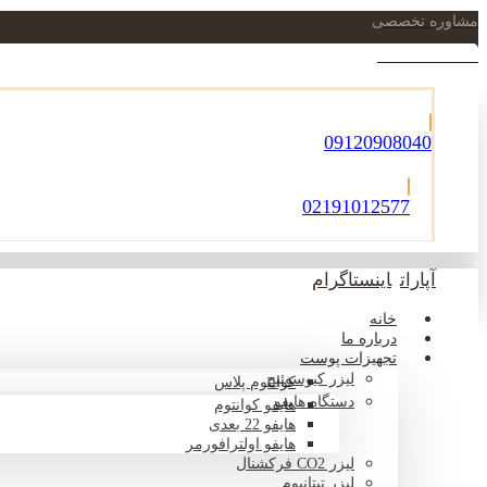
مشاوره تخصصی
021-22900756
09120908040
02191012577
آپارات
اینستاگرام
خانه
درباره ما
تجهیزات پوست
لیزر کیوسوئیچ
کوانتوم پلاس
دستگاه هایفو
هایفو کوانتوم
هایفو 22 بعدی
هایفو اولترافورمر
لیزر CO2 فرکشنال
لیزر تیتانیوم