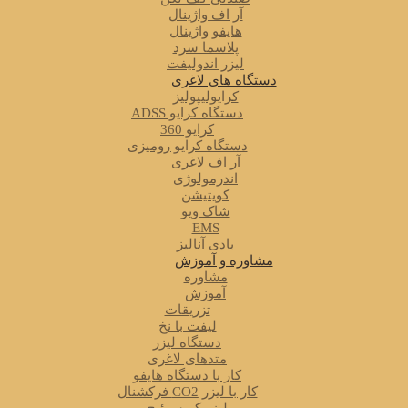
آر اف واژینال
هایفو واژینال
پلاسما سرد
لیزر اندولیفت
دستگاه های لاغری
کرایولیپولیز
دستگاه کرایو ADSS
کرایو 360
دستگاه کرایو رومیزی
آر اف لاغری
اندرمولوژی
کویتیشن
شاک ویو
EMS
بادی آنالیز
مشاوره و آموزش
مشاوره
آموزش
تزریقات
لیفت با نخ
دستگاه لیزر
متدهای لاغری
کار با دستگاه هایفو
کار با لیزر CO2 فرکشنال