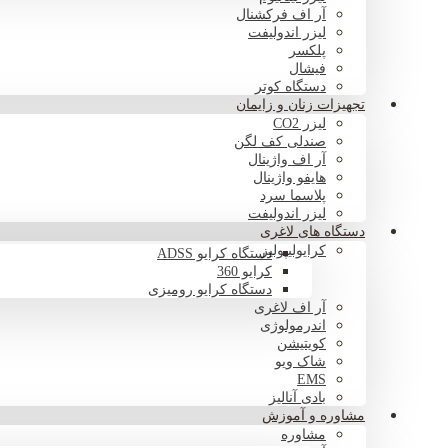
آر اف فرکشنال
لیزر اندولیفت
پلکسر
فیشال
دستگاه کوتر
تجهیزات زنان و زایمان
لیزر CO2
صندلی کف لگن
آر اف واژینال
هایفو واژینال
پلاسما سرد
لیزر اندولیفت
دستگاه های لاغری
کرایولیپولیز
دستگاه کرایو ADSS
کرایو 360
دستگاه کرایو رومیزی
آر اف لاغری
اندرمولوژی
کویتیشن
شاک ویو
EMS
بادی آنالیز
مشاوره و آموزش
مشاوره