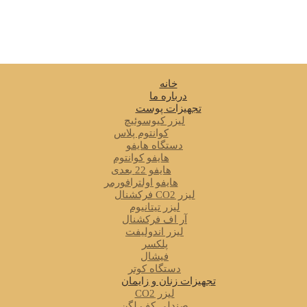
خانه
درباره ما
تجهیزات پوست
لیزر کیوسوئیچ
کوانتوم پلاس
دستگاه هایفو
هایفو کوانتوم
هایفو 22 بعدی
هایفو اولترافورمر
لیزر CO2 فرکشنال
لیزر تیتانیوم
آر اف فرکشنال
لیزر اندولیفت
پلکسر
فیشال
دستگاه کوتر
تجهیزات زنان و زایمان
لیزر CO2
صندلی کف لگن