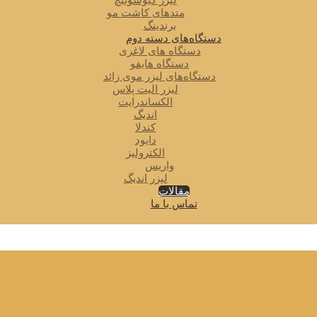
لیزر کیوسوئیچ
متدهای کاشت مو
برندینگ
دستگاه‌های دسته دوم
دستگاه های لاغری
دستگاه هایفو
دستگاه‌های لیزر موی زائد
لیزر الیت پلاس
الکساندرایت
اندیگ
کندلا
دایود
الکترولیز
واریس
لیزر اندیگ
مقالات
تماس با ما