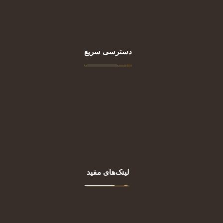
ساعت کار: شنبه تا پنجشنبه 10 تا 19
دسترسی سریع
اصلی
درباره ما
خدمات
مقالات
تماس با ما
لینک‌های مفید
تجهیزات پوست
تجهیزات زنان و زایمان