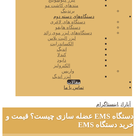
لیزر کیوسوئیچ
متدهای کاشت مو
برندینگ
دستگاه‌های دسته دوم
دستگاه های لاغری
دستگاه هایفو
دستگاه‌های لیزر موی زائد
لیزر الیت پلاس
الکساندرایت
اندیگ
کندلا
دایود
الکترولیز
واریس
لیزر اندیگ
مقالات
تماس با ما
آپارات
اینستاگرام
دستگاه EMS عضله سازی چیست؟ قیمت و
خرید دستگاه EMS