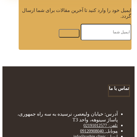
ایمیل خود را وارد کنید تا آخرین مقالات برای شما ارسال
گردد.
تماس با ما
آدرس: خیابان ولیعصر، نرسیده به سه راه جمهوری،
پاساژ سینوهه، واحد T3
تلفن: 02191012577
موبایل: 09120908040
ایمیل: info@razhin.clinic