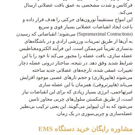
فرکانس و شدت مشخصی به عمق بافت عضلانی ارسال
می‌کند.
این امواج مستقیماً نورون‌های حرکتی را هدف قرار داده و
باعث ایجاد انقباضات عضلانی بسیار قوی و سریع
(Supramaximal Contractions) می‌شوند؛ انقباضاتی که رسیدن
به آن‌ها از طریق تمرینات ورزشی ارادی و در باشگاه‌های
بدنسازی تقریباً غیرممکن است. این فرآیند الکترومغناطیس
عضله سازی، بافت عضله را مجبور می‌کند تا خود را با این
شرایط شدید وفق دهد. در نتیجه، ساختار درونی عضله دچار
تغییرات عمقی شده، تارچه‌های عضلانی جدید ساخته
می‌شوند (هایپرپلازی) و حجم تارهای عصبی موجود افزایش
می‌یابد (هایپرتروفی). همزمان با این عضله سازی
غیرتهاجمی، انرژی بسیار زیادی که برای این انقباضات نیاز
است، از طریق شکستن سلول‌های چربی مجاور تامین
می‌شود که به آن لیپولیز می‌گویند. این یعنی ترکیب بی‌نظیر
عضله‌سازی و چربی‌سوزی در یک زمان.
مشاوره رایگان
خرید دستگاه EMS