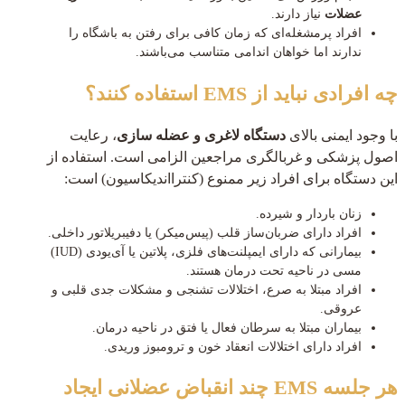
عضلات
نیاز دارند.
افراد پرمشغله‌ای که زمان کافی برای رفتن به باشگاه را
ندارند اما خواهان اندامی متناسب می‌باشند.
چه افرادی نباید از EMS استفاده کنند؟
با وجود ایمنی بالای
دستگاه لاغری و عضله سازی
، رعایت
اصول پزشکی و غربالگری مراجعین الزامی است. استفاده از
این دستگاه برای افراد زیر ممنوع (کنترااندیکاسیون) است:
زنان باردار و شیرده.
افراد دارای ضربان‌ساز قلب (پیس‌میکر) یا دفیبریلاتور داخلی.
بیمارانی که دارای ایمپلنت‌های فلزی، پلاتین یا آی‌یو‌دی (IUD)
مسی در ناحیه تحت درمان هستند.
افراد مبتلا به صرع، اختلالات تشنجی و مشکلات جدی قلبی و
عروقی.
بیماران مبتلا به سرطان فعال یا فتق در ناحیه درمان.
افراد دارای اختلالات انعقاد خون و ترومبوز وریدی.
هر جلسه EMS چند انقباض عضلانی ایجاد