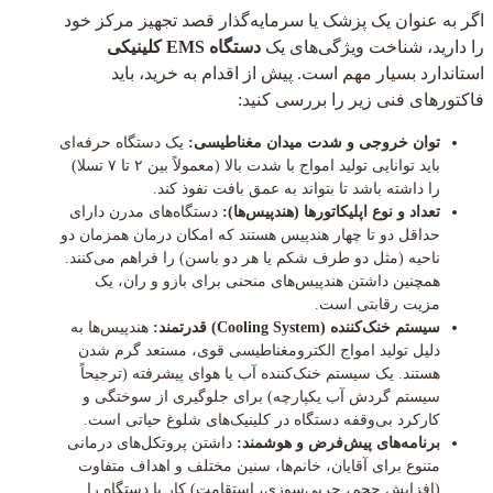
اگر به عنوان یک پزشک یا سرمایه‌گذار قصد تجهیز مرکز خود
را دارید، شناخت ویژگی‌های یک
دستگاه EMS کلینیکی
استاندارد بسیار مهم است. پیش از اقدام به خرید، باید
فاکتورهای فنی زیر را بررسی کنید:
توان خروجی و شدت میدان مغناطیسی:
یک دستگاه حرفه‌ای
باید توانایی تولید امواج با شدت بالا (معمولاً بین ۲ تا ۷ تسلا)
را داشته باشد تا بتواند به عمق بافت نفوذ کند.
تعداد و نوع اپلیکاتورها (هندپیس‌ها):
دستگاه‌های مدرن دارای
حداقل دو تا چهار هندپیس هستند که امکان درمان همزمان دو
ناحیه (مثل دو طرف شکم یا هر دو باسن) را فراهم می‌کنند.
همچنین داشتن هندپیس‌های منحنی برای بازو و ران، یک
مزیت رقابتی است.
سیستم خنک‌کننده (Cooling System) قدرتمند:
هندپیس‌ها به
دلیل تولید امواج الکترومغناطیسی قوی، مستعد گرم شدن
هستند. یک سیستم خنک‌کننده آب یا هوای پیشرفته (ترجیحاً
سیستم گردش آب یکپارچه) برای جلوگیری از سوختگی و
کارکرد بی‌وقفه دستگاه در کلینیک‌های شلوغ حیاتی است.
برنامه‌های پیش‌فرض و هوشمند:
داشتن پروتکل‌های درمانی
متنوع برای آقایان، خانم‌ها، سنین مختلف و اهداف متفاوت
(افزایش حجم، چربی‌سوزی، استقامت) کار با دستگاه را