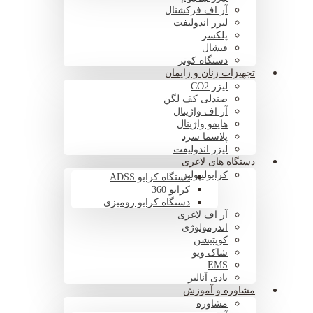
آر اف فرکشنال
لیزر اندولیفت
پلکسر
فیشال
دستگاه کوتر
تجهیزات زنان و زایمان
لیزر CO2
صندلی کف لگن
آر اف واژینال
هایفو واژینال
پلاسما سرد
لیزر اندولیفت
دستگاه های لاغری
کرایولیپولیز
دستگاه کرایو ADSS
کرایو 360
دستگاه کرایو رومیزی
آر اف لاغری
اندرمولوژی
کویتیشن
شاک ویو
EMS
بادی آنالیز
مشاوره و آموزش
مشاوره