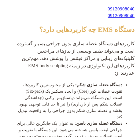
09120908040
09120908040
دستگاه EMS چه کاربردهایی دارد؟
کاربردهای دستگاه عضله سازی بدون جراحی بسیار گسترده
است و می‌تواند طیف وسیعی از نیازهای مراجعین
کلینیک‌های زیبایی و مراکز فیتنس را پوشش دهد. مهم‌ترین
کاربردهای این تکنولوژی در زمینه EMS body sculpting
عبارتند از:
دستگاه عضله سازی شکم:
یکی از محبوب‌ترین کاربردها،
تقویت عضلات کور (Core) و ایجاد سیکس‌پک (Six-pack)
است. این دستگاه می‌تواند دیاستازیس رکتی (جداشدگی
عضلات شکم پس از بارداری) را نیز تا حد قابل توجهی بهبود
بخشد و عضله سازی شکم بدون جراحی را به واقعیت تبدیل
کند.
دستگاه عضله سازی باسن:
به عنوان یک جایگزین عالی برای
جراحی لیفت باسن شناخته می‌شود. این دستگاه با تقویت و
لیفت عضلات سرینی، فرمی گرد، سفت و برجسته به باسن