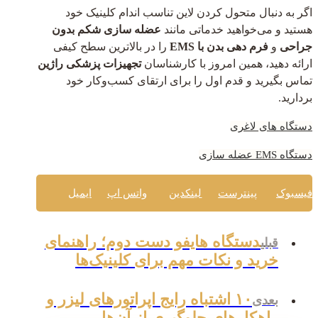
اگر به دنبال متحول کردن لاین تناسب اندام کلینیک خود
هستید و می‌خواهید خدماتی مانند
عضله سازی شکم بدون
جراحی
و
فرم دهی بدن با EMS
را در بالاترین سطح کیفی
ارائه دهید، همین امروز با کارشناسان
تجهیزات پزشکی راژین
تماس بگیرید و قدم اول را برای ارتقای کسب‌وکار خود
بردارید.
دستگاه های لاغری
دستگاه EMS عضله سازی
فیسبوک
پینترست
لینکدین
واتس اپ
ایمیل
دستگاه هایفو دست دوم؛ راهنمای
قبلی
خرید و نکات مهم برای کلینیک‌ها
۱۰ اشتباه رایج اپراتورهای لیزر و
بعدی
راهکارهای جلوگیری از آن‌ها