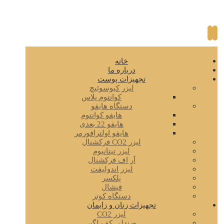
خانه
درباره ما
تجهیزات پوست
لیزر کیوسوئیچ
کوانتوم پلاس
دستگاه هایفو
هایفو کوانتوم
هایفو 22 بعدی
هایفو اولترافورمر
لیزر CO2 فرکشنال
لیزر تیتانیوم
آر اف فرکشنال
لیزر اندولیفت
پلکسر
فیشال
دستگاه کوتر
تجهیزات زنان و زایمان
لیزر CO2
صندلی کف لگن