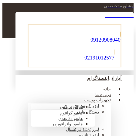
مشاوره تخصصی
021-22900756
09120908040
02191012577
آپارات
اینستاگرام
خانه
درباره ما
تجهیزات پوست
لیزر کیوسوئیچ
کوانتوم پلاس
دستگاه هایفو
هایفو کوانتوم
هایفو 22 بعدی
هایفو اولترافورمر
لیزر CO2 فرکشنال
لیزر تیتانیوم