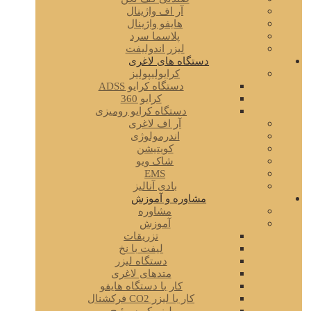
آر اف واژینال
هایفو واژینال
پلاسما سرد
لیزر اندولیفت
دستگاه های لاغری
کرایولیپولیز
دستگاه کرایو ADSS
کرایو 360
دستگاه کرایو رومیزی
آر اف لاغری
اندرمولوژی
کویتیشن
شاک ویو
EMS
بادی آنالیز
مشاوره و آموزش
مشاوره
آموزش
تزریقات
لیفت با نخ
دستگاه لیزر
متدهای لاغری
کار با دستگاه هایفو
کار با لیزر CO2 فرکشنال