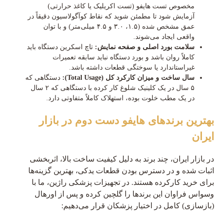
مخصوص تست هایفو (تست اکریلیک یا کاغذ حرارتی)
آزمایش شود تا مطمئن شوید که نقاط کوآگولاسیون دقیقاً در
عمق مشخص شده (۱.۵، ۳.۰ و ۴.۵ میلی‌متر) و با توان
واقعی ایجاد می‌شوند.
سلامت بورد اصلی و صفحه نمایش:
تاچ اسکرین دستگاه باید
کاملاً روان باشد و بورد دستگاه نباید سابقه تعمیرات
غیراستاندارد یا سوختگی قطعات داشته باشد.
سال ساخت و میزان کارکرد کل (Total Usage):
دستگاهی که
۵ سال در یک کلینیک شلوغ کار کرده با دستگاهی که ۲ سال
در یک مطب خلوت بوده، استهلاک کاملاً متفاوتی دارد.
بهترین برندهای هایفو دست دوم در بازار
ایران
در بازار ایران، چند برند به دلیل کیفیت ساخت بالا، اثربخشی
اثبات شده و در دسترس بودن قطعات یدکی، بهترین گزینه‌ها
برای خرید کارکرده هستند. در تجهیزات پزشکی راژین، ما با
وسواس فراوان این برندها را گلچین کرده و پس از اورهال
(بازسازی) کامل در اختیار پزشکان قرار می‌دهیم: