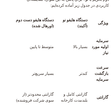
کاربردی در جدول زیر آماده کرده‌ایم:
دستگاه هایفو نو
دستگاه هایفو دست دوم
ویژگی
(آکبند)
(اورهال شده)
سرمایه
اولیه مورد
بسیار بالا
متوسط تا پایین
نیاز
سرعت
بازگشت
کندتر
بسیار سریع‌تر
سرمایه
گارانتی کامل و
گارانتی محدودتر (از
گارانتی
بلندمدت کارخانه
سوی شرکت فروشنده)