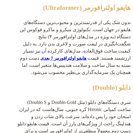
هایفو اولترافورمر (Ultraformer)
بدون شک یکی از قدرتمندترین و محبوب‌ترین دستگاه‌های
هایفو در جهان است. تکنولوژی میکرو و ماکرو فوکوس این
دستگاه (به ویژه در مدل‌های اولترافورمر ۳) نتایج
شگفت‌انگیزی در لیفت صورت و لاغری بدن دارد. به دلیل
کیفیت ساخت فوق‌العاده، مدل‌های کارکرده آن نیز بسیار
ارزشمند هستند. قیمت
دست دوم
هایفو اولترافورمر 7 بعدی
بسته به سال ساخت و سلامت هندپیس‌ها متغیر است، اما
همچنان یک سرمایه‌گذاری بی‌نظیر محسوب می‌شود.
دابلو (Doublo)
سری دستگاه‌های دابلو (مثل Doublo Gold و Doublo S)
ساخت کمپانی Hironic کره جنوبی، سال‌هاست که در ایران
امتحان خود را پس داده‌اند. سرعت بالای شات زدن و
هندلینگ راحت از ویژگی‌های بارز آن است. قیمت هایفو دابلو
دست دوم معمولاً منطقی‌تر از اولترافورمر است و برای