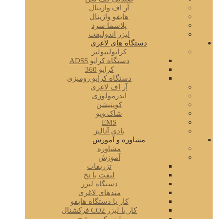
آر اف واژینال
هایفو واژینال
پلاسما سرد
لیزر اندولیفت
دستگاه های لاغری
کرایولیپولیز
دستگاه کرایو ADSS
کرایو 360
دستگاه کرایو رومیزی
آر اف لاغری
اندرمولوژی
کویتیشن
شاک ویو
EMS
بادی آنالیز
مشاوره و آموزش
مشاوره
آموزش
تزریقات
لیفت با نخ
دستگاه لیزر
متدهای لاغری
کار با دستگاه هایفو
کار با لیزر CO2 فرکشنال