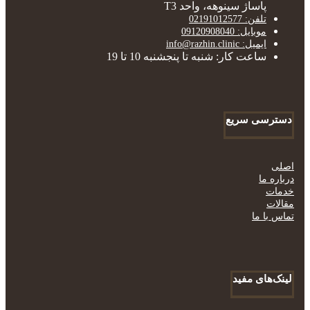
پاساژ سینوهه، واحد T3
تلفن: 02191012577
موبایل: 09120908040
ایمیل: info@razhin.clinic
ساعت کار: شنبه تا پنجشنبه 10 تا 19
دسترسی سریع
اصلی
درباره ما
خدمات
مقالات
تماس با ما
لینک‌های مفید