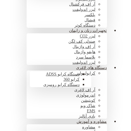
آر اف فرکشنال
لیزر اندولیفت
پلکسر
فیشال
دستگاه کوتر
تجهیزات زنان و زایمان
لیزر CO2
صندلی کف لگن
آر اف واژینال
هایفو واژینال
پلاسما سرد
لیزر اندولیفت
دستگاه های لاغری
کرایولیپولیز
دستگاه کرایو ADSS
کرایو 360
دستگاه کرایو رومیزی
آر اف لاغری
اندرمولوژی
کویتیشن
شاک ویو
EMS
بادی آنالیز
مشاوره و آموزش
مشاوره