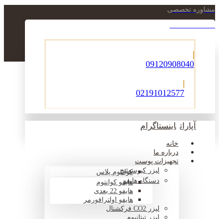
مشاوره تخصصی
021-22900756
09120908040
02191012577
آپارات
اینستاگرام
خانه
درباره ما
تجهیزات پوست
لیزر کیوسوئیچ
کوانتوم پلاس
دستگاه هایفو
هایفو کوانتوم
هایفو 22 بعدی
هایفو اولترافورمر
لیزر CO2 فرکشنال
لیزر تیتانیوم