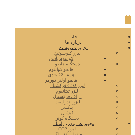
خانه
درباره ما
تجهیزات پوست
لیزر کیوسوئیچ
کوانتوم پلاس
دستگاه هایفو
هایفو کوانتوم
هایفو 22 بعدی
هایفو اولترافورمر
لیزر CO2 فرکشنال
لیزر تیتانیوم
آر اف فرکشنال
لیزر اندولیفت
پلکسر
فیشال
دستگاه کوتر
تجهیزات زنان و زایمان
لیزر CO2
صندلی کف لگن