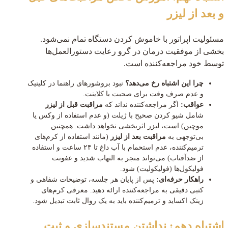
و بعد از لیزر
مسئولیت اپراتور با خاموش کردن دستگاه تمام نمی‌شود.
بخشی از موفقیت درمان در گرو رعایت دستورالعمل‌ها
توسط خود مراجعه‌کننده است.
چرا این اشتباه رخ می‌دهد؟
نبود بروشورهای راهنما در کلینیک
و عدم صرف وقت برای صحبت با کلاینت.
عواقب:
اگر مراجعه‌کننده نداند که
مراقبت قبل از لیزر
شامل شیو کردن صحیح با ژیلت (و عدم استفاده از وکس یا
موچین) است، لیزر اثربخشی نخواهد داشت. همچنین
بی‌توجهی به
مراقبت بعد از لیزر
(مانند استفاده از کرم‌های
ترمیم‌کننده، عدم استحمام با آب داغ تا ۲۴ ساعت و استفاده
از ضدآفتاب) می‌تواند منجر به التهاب شدید و عفونت
فولیکول‌ها (فولیکولیت) شود.
راهکار حرفه‌ای:
پس از پایان هر جلسه، توضیحات شفاهی و
کتبی دقیقی به مراجعه‌کننده ارائه دهید. معرفی کرم‌های
زینک اکساید و ترمیم‌کننده باید به یک روال ثابت تبدیل شود.
اشتباه دهم: نداشتن مستندسازی و ثبت