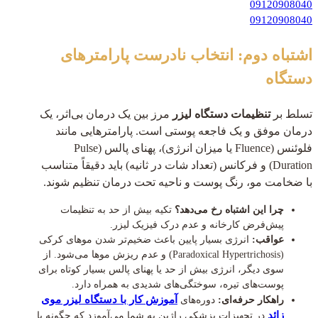
09120908040
09120908040
اشتباه دوم: انتخاب نادرست پارامترهای
دستگاه
تسلط بر
تنظیمات دستگاه لیزر
مرز بین یک درمان بی‌اثر، یک
درمان موفق و یک فاجعه پوستی است. پارامترهایی مانند
فلوئنس (Fluence یا میزان انرژی)، پهنای پالس (Pulse
Duration) و فرکانس (تعداد شات در ثانیه) باید دقیقاً متناسب
با ضخامت مو، رنگ پوست و ناحیه تحت درمان تنظیم شوند.
چرا این اشتباه رخ می‌دهد؟
تکیه بیش از حد به تنظیمات
پیش‌فرض کارخانه و عدم درک فیزیک لیزر.
عواقب:
انرژی بسیار پایین باعث ضخیم‌تر شدن موهای کرکی
(Paradoxical Hypertrichosis) و عدم ریزش موها می‌شود. از
سوی دیگر، انرژی بیش از حد یا پهنای پالس بسیار کوتاه برای
پوست‌های تیره، سوختگی‌های شدیدی به همراه دارد.
آموزش کار با دستگاه لیزر موی
راهکار حرفه‌ای:
دوره‌های
زائد
در تجهیزات پزشکی راژین به شما می‌آموزد که چگونه با