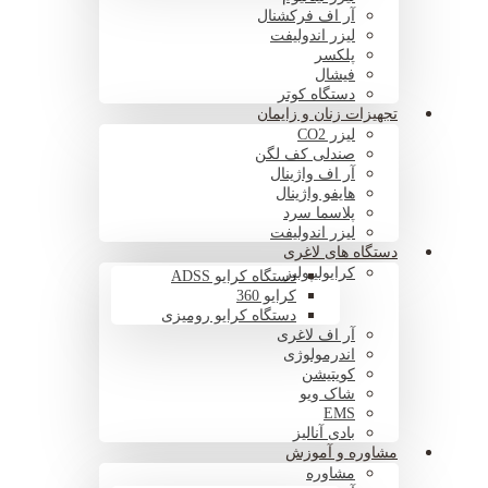
آر اف فرکشنال
لیزر اندولیفت
پلکسر
فیشال
دستگاه کوتر
تجهیزات زنان و زایمان
لیزر CO2
صندلی کف لگن
آر اف واژینال
هایفو واژینال
پلاسما سرد
لیزر اندولیفت
دستگاه های لاغری
کرایولیپولیز
دستگاه کرایو ADSS
کرایو 360
دستگاه کرایو رومیزی
آر اف لاغری
اندرمولوژی
کویتیشن
شاک ویو
EMS
بادی آنالیز
مشاوره و آموزش
مشاوره