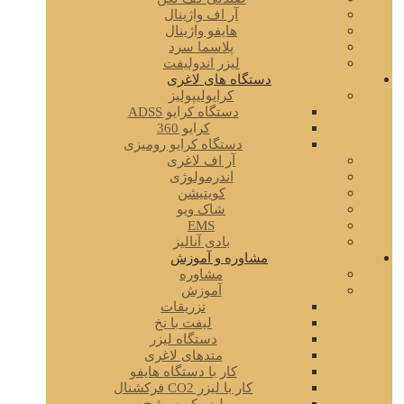
آر اف واژینال
هایفو واژینال
پلاسما سرد
لیزر اندولیفت
دستگاه های لاغری
کرایولیپولیز
دستگاه کرایو ADSS
کرایو 360
دستگاه کرایو رومیزی
آر اف لاغری
اندرمولوژی
کویتیشن
شاک ویو
EMS
بادی آنالیز
مشاوره و آموزش
مشاوره
آموزش
تزریقات
لیفت با نخ
دستگاه لیزر
متدهای لاغری
کار با دستگاه هایفو
کار با لیزر CO2 فرکشنال