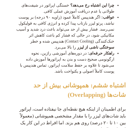
چرا این اشتباه رخ می‌دهد؟
خستگی اپراتور در شیفت‌های
طولانی یا عدم دریافت آموزش عملی کافی.
عواقب:
اگر هندپیس کاملاً عمود (زاویه ۹۰ درجه) بر پوست
نباشد، پرتو لیزر بازتاب پیدا کرده و انرژی کافی به فولیکول
نمی‌رسد. فشار بیش از حد می‌تواند باعث درد شدید و آسیب
مکانیکی شود، در حالی که فشار کم باعث کاهش اثر
خنک‌کنندگی (Contact Cooling) هندپیس شده و خطر
سوختگی ناشی از لیزر
را بالا می‌برد.
راهکار حرفه‌ای:
در دوره‌های آموزشی راژین، نحوه
ارگونومی صحیح دست و بدن به اپراتورها آموزش داده
می‌شود تا علاوه بر حفظ سلامت اپراتور، تماس هندپیس با
پوست کاملاً اصولی و یکنواخت باشد.
اشتباه ششم: همپوشانی بیش از حد
شات‌ها (Overlapping)
برای اطمینان از اینکه هیچ نقطه‌ای جا نیفتاده است، اپراتور
باید شات‌های لیزر را با مقدار مشخصی همپوشانی (معمولاً
بین ۱۰ تا ۲۰ درصد) روی هم بزند. اما افراط در این کار یک