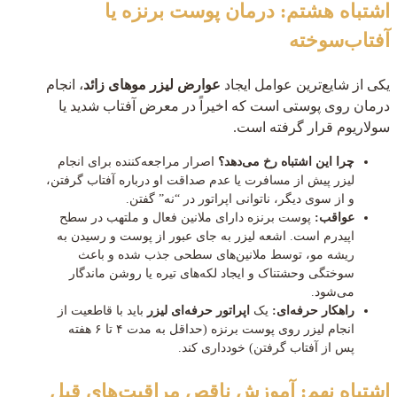
اشتباه هشتم: درمان پوست برنزه یا
آفتاب‌سوخته
یکی از شایع‌ترین عوامل ایجاد
عوارض لیزر موهای زائد
، انجام
درمان روی پوستی است که اخیراً در معرض آفتاب شدید یا
سولاریوم قرار گرفته است.
چرا این اشتباه رخ می‌دهد؟
اصرار مراجعه‌کننده برای انجام
لیزر پیش از مسافرت یا عدم صداقت او درباره آفتاب گرفتن،
و از سوی دیگر، ناتوانی اپراتور در “نه” گفتن.
عواقب:
پوست برنزه دارای ملانین فعال و ملتهب در سطح
اپیدرم است. اشعه لیزر به جای عبور از پوست و رسیدن به
ریشه مو، توسط ملانین‌های سطحی جذب شده و باعث
سوختگی وحشتناک و ایجاد لکه‌های تیره یا روشن ماندگار
می‌شود.
راهکار حرفه‌ای:
یک
اپراتور حرفه‌ای لیزر
باید با قاطعیت از
انجام لیزر روی پوست برنزه (حداقل به مدت ۴ تا ۶ هفته
پس از آفتاب گرفتن) خودداری کند.
اشتباه نهم: آموزش ناقص مراقبت‌های قبل