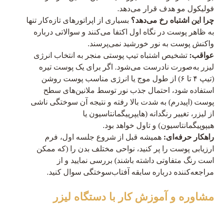
فولیکول مو هدف قرار می‌دهد.
چرا این اشتباه رخ می‌دهد؟
بسیاری از اپراتورهای تازه‌کار تنها
به ظاهر پوست در نگاه اول اکتفا می‌کنند و سوالاتی درباره
واکنش پوست به نور خورشید نمی‌پرسند.
عواقب:
تشخیص اشتباه تیپ پوستی منجر به انتخاب انرژی
لیزر به‌صورت نادرست می‌شود. اگر برای یک پوست تیره
(تیپ ۴ تا ۶) از طول موج یا انرژی مناسب پوست روشن
استفاده شود، احتمال جذب نور توسط ملانین‌های سطح
پوست (اپیدرم) به شدت بالا رفته و نتیجه آن سوختگی ناشی
از لیزر، تغییر رنگدانه (هایپرپیگمانتاسیون یا
هیپوپیگمانتاسیون) و تاول خواهد بود.
راهکار حرفه‌ای:
همیشه قبل از شروع جلسه اول، فرم
ارزیابی پوست را پر کنید، نواحی مختلف بدن را (که ممکن
است رنگ متفاوتی داشته باشند) بررسی نمایید و از
مراجعه‌کننده درباره سابقه آفتاب‌سوختگی سوال کنید.
مشاوره و آموزش
کار با دستگاه لیزر