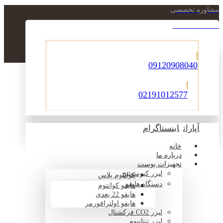
مشاوره تخصصی
021-22900756
09120908040
02191012577
آپارات
اینستاگرام
خانه
درباره ما
تجهیزات پوست
لیزر کیوسوئیچ
کوانتوم پلاس
دستگاه هایفو
هایفو کوانتوم
هایفو 22 بعدی
هایفو اولترافورمر
لیزر CO2 فرکشنال
لیزر تیتانیوم