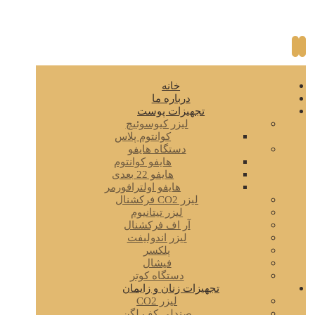
خانه
درباره ما
تجهیزات پوست
لیزر کیوسوئیچ
کوانتوم پلاس
دستگاه هایفو
هایفو کوانتوم
هایفو 22 بعدی
هایفو اولترافورمر
لیزر CO2 فرکشنال
لیزر تیتانیوم
آر اف فرکشنال
لیزر اندولیفت
پلکسر
فیشال
دستگاه کوتر
تجهیزات زنان و زایمان
لیزر CO2
صندلی کف لگن