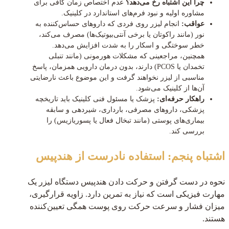
چرا این اشتباه رخ می‌دهد؟
عدم اختصاص زمان کافی برای
مشاوره اولیه و نبود فرم‌های استاندارد در کلینیک.
عواقب:
انجام لیزر روی فردی که داروهای حساس‌کننده به
نور (مانند راکوتان یا برخی آنتی‌بیوتیک‌ها) مصرف می‌کند،
خطر سوختگی و اسکار را به شدت افزایش می‌دهد.
همچنین، مراجعینی که مشکلات هورمونی (مانند تنبلی
تخمدان یا PCOS) دارند، بدون درمان دارویی همزمان، پاسخ
مناسبی از لیزر نخواهند گرفت و این موضوع باعث نارضایتی
آن‌ها از کلینیک می‌شود.
راهکار حرفه‌ای:
پزشک یا مسئول فنی کلینیک باید تاریخچه
پزشکی، داروهای مصرفی، بارداری، شیردهی و سابقه
بیماری‌های پوستی (مانند تبخال فعال یا پسوریازیس) را
بررسی کند.
اشتباه پنجم: استفاده نادرست از هندپیس
نحوه در دست گرفتن و حرکت دادن هندپیس دستگاه لیزر یک
مهارت فیزیکی است که نیاز به تمرین دارد. زاویه قرارگیری،
میزان فشار و سرعت حرکت روی پوست همگی تعیین‌کننده
هستند.