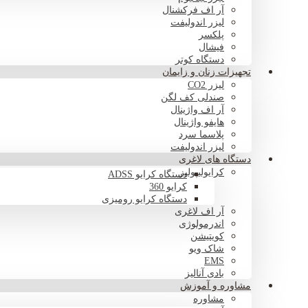
آر اف فرکشنال
لیزر اندولیفت
پلکسر
فیشال
دستگاه کوتر
تجهیزات زنان و زایمان
لیزر CO2
صندلی کف لگن
آر اف واژینال
هایفو واژینال
پلاسما سرد
لیزر اندولیفت
دستگاه های لاغری
کرایولیپولیز
دستگاه کرایو ADSS
کرایو 360
دستگاه کرایو رومیزی
آر اف لاغری
اندرمولوژی
کویتیشن
شاک ویو
EMS
بادی آنالیز
مشاوره و آموزش
مشاوره