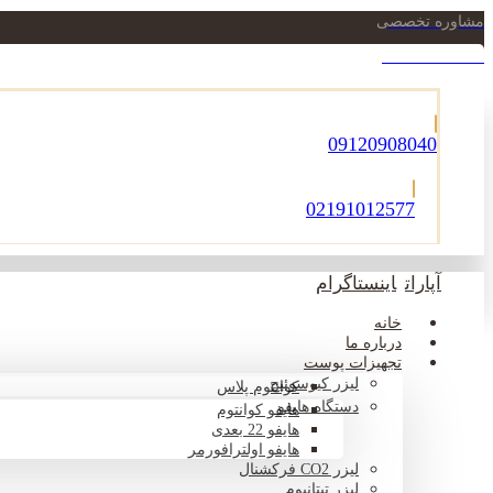
مشاوره تخصصی
021-22900756
09120908040
02191012577
آپارات
اینستاگرام
خانه
درباره ما
تجهیزات پوست
لیزر کیوسوئیچ
کوانتوم پلاس
دستگاه هایفو
هایفو کوانتوم
هایفو 22 بعدی
هایفو اولترافورمر
لیزر CO2 فرکشنال
لیزر تیتانیوم