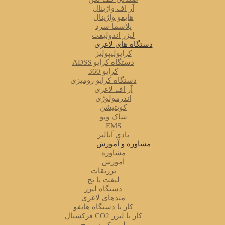
آر اف واژینال
هایفو واژینال
پلاسما سرد
لیزر اندولیفت
دستگاه های لاغری
کرایولیپولیز
دستگاه کرایو ADSS
کرایو 360
دستگاه کرایو رومیزی
آر اف لاغری
اندرمولوژی
کویتیشن
شاک ویو
EMS
بادی آنالیز
مشاوره و آموزش
مشاوره
آموزش
تزریقات
لیفت با نخ
دستگاه لیزر
متدهای لاغری
کار با دستگاه هایفو
کار با لیزر CO2 فرکشنال