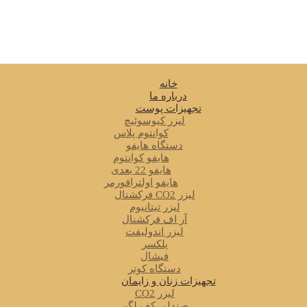
خانه
درباره ما
تجهیزات پوست
لیزر کیوسوئیچ
کوانتوم پلاس
دستگاه هایفو
هایفو کوانتوم
هایفو 22 بعدی
هایفو اولترافورمر
لیزر CO2 فرکشنال
لیزر تیتانیوم
آر اف فرکشنال
لیزر اندولیفت
پلکسر
فیشال
دستگاه کوتر
تجهیزات زنان و زایمان
لیزر CO2
صندلی کف لگن