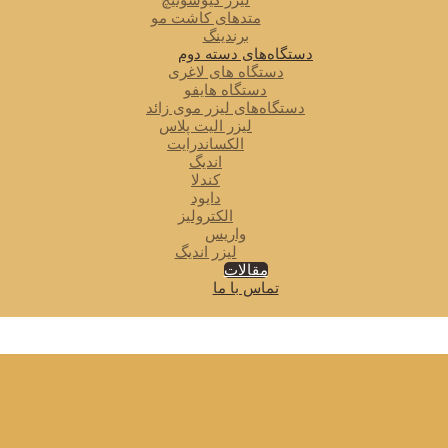
لیزر کیوسوئیچ
متدهای کاشت مو
برندینگ
دستگاه‌های دسته دوم
دستگاه های لاغری
دستگاه هایفو
دستگاه‌های لیزر موی زائد
لیزر الیت پلاس
الکساندرایت
اندیگ
کندلا
دایود
الکترولیز
واریس
لیزر اندیگ
مقالات
تماس با ما