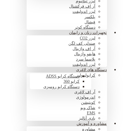
لیزر تیتانیوم
آر اف فرکشنال
لیزر اندولیفت
پلکسر
فیشال
دستگاه کوتر
تجهیزات زنان و زایمان
لیزر CO2
صندلی کف لگن
آر اف واژینال
هایفو واژینال
پلاسما سرد
لیزر اندولیفت
دستگاه های لاغری
کرایولیپولیز
دستگاه کرایو ADSS
کرایو 360
دستگاه کرایو رومیزی
آر اف لاغری
اندرمولوژی
کویتیشن
شاک ویو
EMS
بادی آنالیز
مشاوره و آموزش
مشاوره