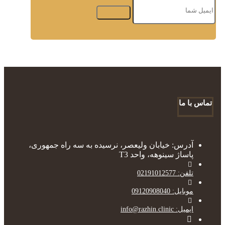
تماس با ما
آدرس: خیابان ولیعصر، نرسیده به سه راه جمهوری،
پاساژ سینوهه، واحد T3
تلفن: 02191012577
موبایل: 09120908040
ایمیل: info@razhin.clinic