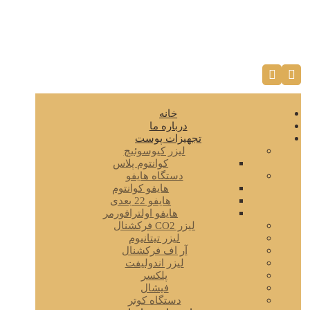
خانه
درباره ما
تجهیزات پوست
لیزر کیوسوئیچ
کوانتوم پلاس
دستگاه هایفو
هایفو کوانتوم
هایفو 22 بعدی
هایفو اولترافورمر
لیزر CO2 فرکشنال
لیزر تیتانیوم
آر اف فرکشنال
لیزر اندولیفت
پلکسر
فیشال
دستگاه کوتر