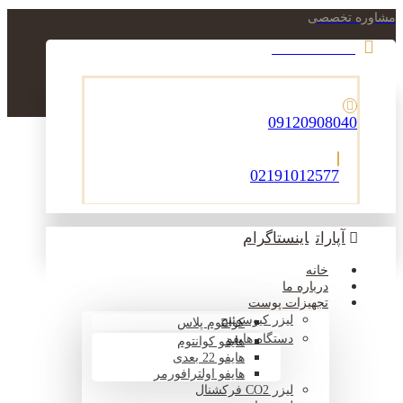
مشاوره تخصصی
021-22900756
09120908040
02191012577
آپارات
اینستاگرام
خانه
درباره ما
تجهیزات پوست
لیزر کیوسوئیچ
کوانتوم پلاس
دستگاه هایفو
هایفو کوانتوم
هایفو 22 بعدی
هایفو اولترافورمر
لیزر CO2 فرکشنال