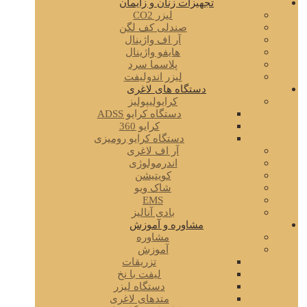
تجهیزات زنان و زایمان
لیزر CO2
صندلی کف لگن
آر اف واژینال
هایفو واژینال
پلاسما سرد
لیزر اندولیفت
دستگاه های لاغری
کرایولیپولیز
دستگاه کرایو ADSS
کرایو 360
دستگاه کرایو رومیزی
آر اف لاغری
اندرمولوژی
کویتیشن
شاک ویو
EMS
بادی آنالیز
مشاوره و آموزش
مشاوره
آموزش
تزریقات
لیفت با نخ
دستگاه لیزر
متدهای لاغری