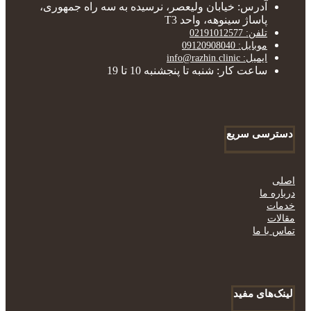
آدرس: خیابان ولیعصر، نرسیده به سه راه جمهوری،
پاساژ سینوهه، واحد T3
تلفن: 02191012577
موبایل: 09120908040
ایمیل: info@razhin.clinic
ساعت کار: شنبه تا پنجشنبه 10 تا 19
دسترسی سریع
اصلی
درباره ما
خدمات
مقالات
تماس با ما
لینک‌های مفید