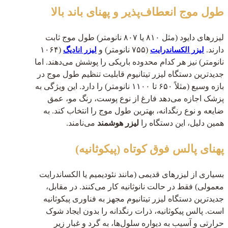
طول موج انعطاف‌پذیر و پهنای باند بالا
لیزرهای دایود (مثل ۸۱۰ یا ۸۰۷ نانومتر) طول موج ثابت
دارند.
(۷۵۵ نانومتر) و
(۱۰۶۴
لیزر الکساندرایت
لیزر انادیگ
نانومتر) نیز هر کدام محدوده باریکی را پوشش می‌دهند. اما
جدیدترین دستگاه لیزر تیتانیوم قابلیت تنظیم طول موج در
بازه وسیع (مثلاً ۶۵۰ تا ۱۱۰۰ نانومتر) را دارد. این ویژگی به
پزشک اجازه می‌دهد فارغ از نوع پوست، رنگ مو، عمق
ضایعه و نوع رنگدانه، بهترین طول موج را انتخاب کند. به
همین دلیل، این دستگاه را
لیزر هوشمند
می‌نامند.
پهنای پالس فوق کوتاه (پیکوثانیه)
بسیاری از لیزرهای قدیمی (مانند نئودیمیم یا الکساندرایت
معمولی) فقط در حالت نانوثانیه کار می‌کنند. در مقابل،
جدیدترین دستگاه لیزر تیتانیوم مجهز به فناوری پیکوثانیه
است. پالس پیکوثانیه، ذرات رنگدانه را بدون ایجاد شوک
حرارتی و آسیب به دیواره سلول‌ها، به گرد و غبار زیر