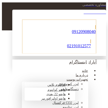
مشاوره تخصصی
021-22900756
09120908040
02191012577
آپارات
اینستاگرام
خانه
درباره ما
تجهیزات پوست
لیزر کیوسوئیچ
کوانتوم پلاس
دستگاه هایفو
هایفو کوانتوم
هایفو 22 بعدی
هایفو اولترافورمر
لیزر CO2 فرکشنال
لیزر تیتانیوم