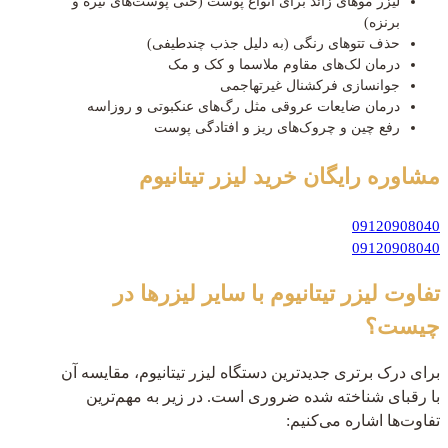
لیزر موهای زائد برای انواع پوست (حتی پوست‌های تیره و
برنزه)
حذف تتوهای رنگی (به دلیل جذب چندطیفی)
درمان لک‌های مقاوم ملاسما و کک و مک
جوانسازی فرکشنال غیرتهاجمی
درمان ضایعات عروقی مثل رگ‌های عنکبوتی و روزاسه
رفع چین و چروک‌های ریز و افتادگی پوست
مشاوره رایگان
خرید لیزر تیتانیوم
09120908040
09120908040
تفاوت لیزر تیتانیوم با سایر لیزرها در
چیست؟
برای درک برتری جدیدترین دستگاه لیزر تیتانیوم، مقایسه آن
با رقبای شناخته شده ضروری است. در زیر به مهم‌ترین
تفاوت‌ها اشاره می‌کنیم: