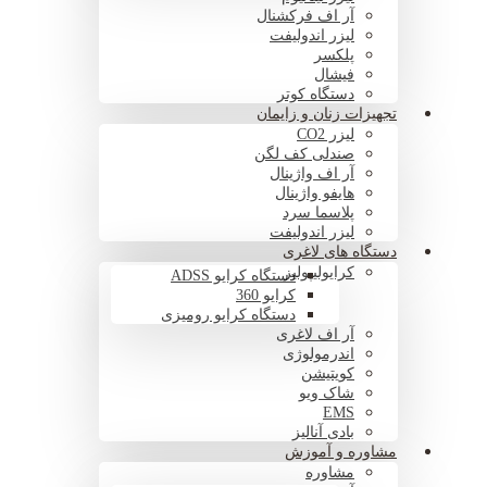
آر اف فرکشنال
لیزر اندولیفت
پلکسر
فیشال
دستگاه کوتر
تجهیزات زنان و زایمان
لیزر CO2
صندلی کف لگن
آر اف واژینال
هایفو واژینال
پلاسما سرد
لیزر اندولیفت
دستگاه های لاغری
کرایولیپولیز
دستگاه کرایو ADSS
کرایو 360
دستگاه کرایو رومیزی
آر اف لاغری
اندرمولوژی
کویتیشن
شاک ویو
EMS
بادی آنالیز
مشاوره و آموزش
مشاوره