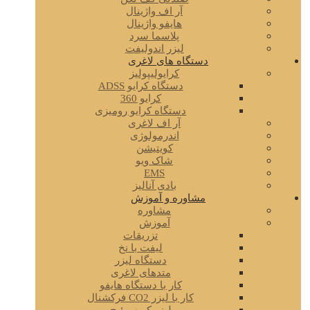
آر اف واژینال
هایفو واژینال
پلاسما سرد
لیزر اندولیفت
دستگاه های لاغری
کرایولیپولیز
دستگاه کرایو ADSS
کرایو 360
دستگاه کرایو رومیزی
آر اف لاغری
اندرمولوژی
کویتیشن
شاک ویو
EMS
بادی آنالیز
مشاوره و آموزش
مشاوره
آموزش
تزریقات
لیفت با نخ
دستگاه لیزر
متدهای لاغری
کار با دستگاه هایفو
کار با لیزر CO2 فرکشنال