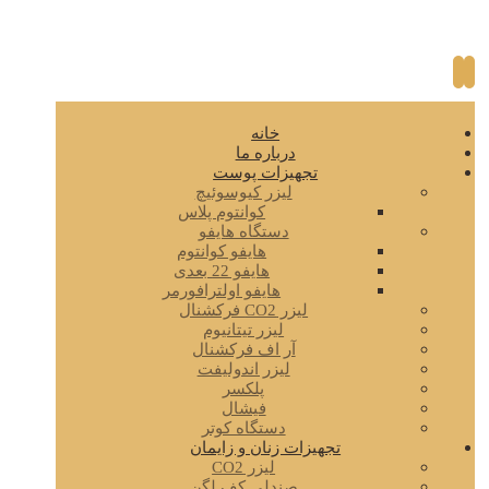
خانه
درباره ما
تجهیزات پوست
لیزر کیوسوئیچ
کوانتوم پلاس
دستگاه هایفو
هایفو کوانتوم
هایفو 22 بعدی
هایفو اولترافورمر
لیزر CO2 فرکشنال
لیزر تیتانیوم
آر اف فرکشنال
لیزر اندولیفت
پلکسر
فیشال
دستگاه کوتر
تجهیزات زنان و زایمان
لیزر CO2
صندلی کف لگن