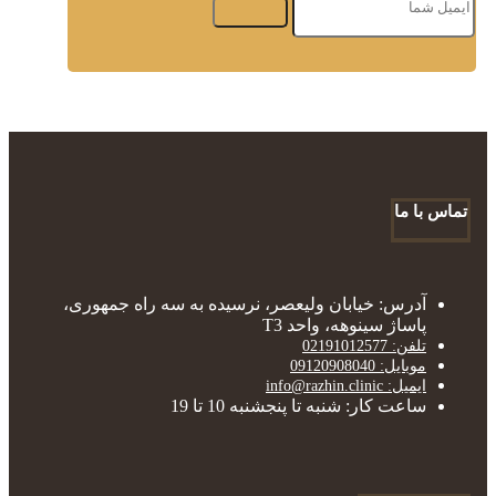
تماس با ما
آدرس: خیابان ولیعصر، نرسیده به سه راه جمهوری،
پاساژ سینوهه، واحد T3
تلفن: 02191012577
موبایل: 09120908040
ایمیل: info@razhin.clinic
ساعت کار: شنبه تا پنجشنبه 10 تا 19