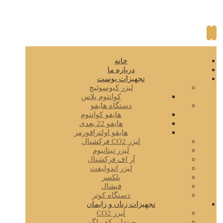
خانه
درباره ما
تجهیزات پوست
لیزر کیوسوئیچ
کوانتوم پلاس
دستگاه هایفو
هایفو کوانتوم
هایفو 22 بعدی
هایفو اولترافورمر
لیزر CO2 فرکشنال
لیزر تیتانیوم
آر اف فرکشنال
لیزر اندولیفت
پلکسر
فیشال
دستگاه کوتر
تجهیزات زنان و زایمان
لیزر CO2
صندلی کف لگن