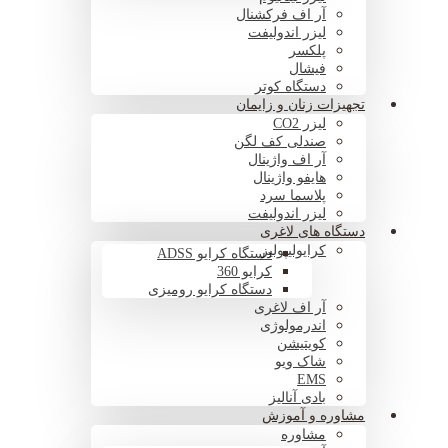
آر اف فرکشنال
لیزر اندولیفت
پلکسر
فیشال
دستگاه کوتر
تجهیزات زنان و زایمان
لیزر CO2
صندلی کف لگن
آر اف واژینال
هایفو واژینال
پلاسما سرد
لیزر اندولیفت
دستگاه های لاغری
کرایولیپولیز
دستگاه کرایو ADSS
کرایو 360
دستگاه کرایو رومیزی
آر اف لاغری
اندرمولوژی
کویتیشن
شاک ویو
EMS
بادی آنالیز
مشاوره و آموزش
مشاوره