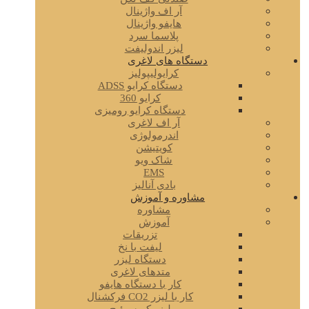
آر اف واژینال
هایفو واژینال
پلاسما سرد
لیزر اندولیفت
دستگاه های لاغری
کرایولیپولیز
دستگاه کرایو ADSS
کرایو 360
دستگاه کرایو رومیزی
آر اف لاغری
اندرمولوژی
کویتیشن
شاک ویو
EMS
بادی آنالیز
مشاوره و آموزش
مشاوره
آموزش
تزریقات
لیفت با نخ
دستگاه لیزر
متدهای لاغری
کار با دستگاه هایفو
کار با لیزر CO2 فرکشنال