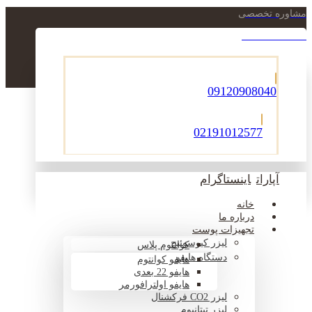
مشاوره تخصصی
021-22900756
09120908040
02191012577
آپارات
اینستاگرام
خانه
درباره ما
تجهیزات پوست
لیزر کیوسوئیچ
کوانتوم پلاس
دستگاه هایفو
هایفو کوانتوم
هایفو 22 بعدی
هایفو اولترافورمر
لیزر CO2 فرکشنال
لیزر تیتانیوم