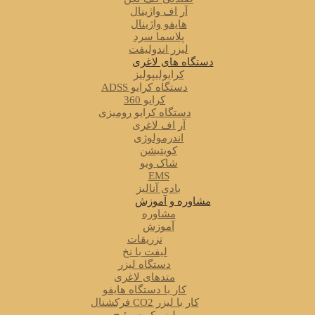
آر اف واژینال
هایفو واژینال
پلاسما سرد
لیزر اندولیفت
دستگاه های لاغری
کرایولیپولیز
دستگاه کرایو ADSS
کرایو 360
دستگاه کرایو رومیزی
آر اف لاغری
اندرمولوژی
کویتیشن
شاک ویو
EMS
بادی آنالیز
مشاوره و آموزش
مشاوره
آموزش
تزریقات
لیفت با نخ
دستگاه لیزر
متدهای لاغری
کار با دستگاه هایفو
کار با لیزر CO2 فرکشنال