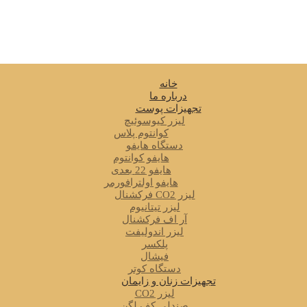
خانه
درباره ما
تجهیزات پوست
لیزر کیوسوئیچ
کوانتوم پلاس
دستگاه هایفو
هایفو کوانتوم
هایفو 22 بعدی
هایفو اولترافورمر
لیزر CO2 فرکشنال
لیزر تیتانیوم
آر اف فرکشنال
لیزر اندولیفت
پلکسر
فیشال
دستگاه کوتر
تجهیزات زنان و زایمان
لیزر CO2
صندلی کف لگن