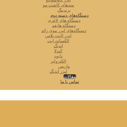
لیزر کیوسوئیچ
متدهای کاشت مو
برندینگ
دستگاه‌های دسته دوم
دستگاه های لاغری
دستگاه هایفو
دستگاه‌های لیزر موی زائد
لیزر الیت پلاس
الکساندرایت
اندیگ
کندلا
دایود
الکترولیز
واریس
لیزر اندیگ
مقالات
تماس با ما