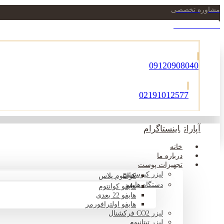
مشاوره تخصصی
021-22900756
09120908040
02191012577
آپارات
اینستاگرام
خانه
درباره ما
تجهیزات پوست
لیزر کیوسوئیچ
کوانتوم پلاس
دستگاه هایفو
هایفو کوانتوم
هایفو 22 بعدی
هایفو اولترافورمر
لیزر CO2 فرکشنال
لیزر تیتانیوم