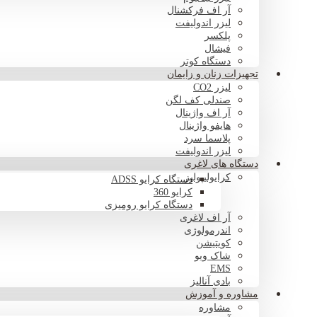
آر اف فرکشنال
لیزر اندولیفت
پلکسر
فیشال
دستگاه کوتر
تجهیزات زنان و زایمان
لیزر CO2
صندلی کف لگن
آر اف واژینال
هایفو واژینال
پلاسما سرد
لیزر اندولیفت
دستگاه های لاغری
کرایولیپولیز
دستگاه کرایو ADSS
کرایو 360
دستگاه کرایو رومیزی
آر اف لاغری
اندرمولوژی
کویتیشن
شاک ویو
EMS
بادی آنالیز
مشاوره و آموزش
مشاوره