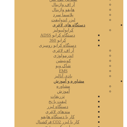
آر اف واژینال
هایفو واژینال
پلاسما سرد
لیزر اندولیفت
دستگاه های لاغری
کرایولیپولیز
دستگاه کرایو ADSS
کرایو 360
دستگاه کرایو رومیزی
آر اف لاغری
اندرمولوژی
کویتیشن
شاک ویو
EMS
بادی آنالیز
مشاوره و آموزش
مشاوره
آموزش
تزریقات
لیفت با نخ
دستگاه لیزر
متدهای لاغری
کار با دستگاه هایفو
کار با لیزر CO2 فرکشنال