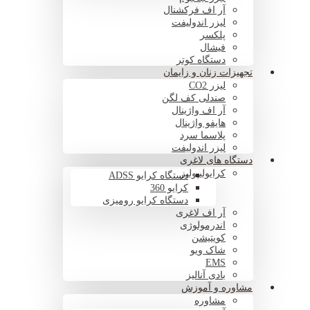
آر اف فرکشنال
لیزر اندولیفت
پلکسر
فیشال
دستگاه کوتر
تجهیزات زنان و زایمان
لیزر CO2
صندلی کف لگن
آر اف واژینال
هایفو واژینال
پلاسما سرد
لیزر اندولیفت
دستگاه های لاغری
کرایولیپولیز
دستگاه کرایو ADSS
کرایو 360
دستگاه کرایو رومیزی
آر اف لاغری
اندرمولوژی
کویتیشن
شاک ویو
EMS
بادی آنالیز
مشاوره و آموزش
مشاوره