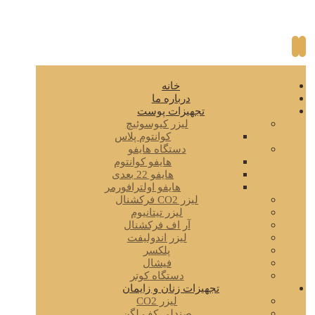
خانه
درباره ما
تجهیزات پوست
لیزر کیوسوئیچ
کوانتوم پلاس
دستگاه هایفو
هایفو کوانتوم
هایفو 22 بعدی
هایفو اولترافورمر
لیزر CO2 فرکشنال
لیزر تیتانیوم
آر اف فرکشنال
لیزر اندولیفت
پلکسر
فیشال
دستگاه کوتر
تجهیزات زنان و زایمان
لیزر CO2
صندلی کف لگن