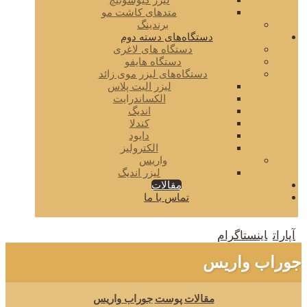
لیزر کیوسوئیچ
متدهای کاشت مو
برندینگ
دستگاه‌های دسته دوم
دستگاه های لاغری
دستگاه هایفو
دستگاه‌های لیزر موی زائد
لیزر الیت پلاس
الکساندرایت
اندیگ
کندلا
دایود
الکترولیز
واریس
لیزر اندیگ
مقالات
تماس با ما
آپارات
اینستاگرام
جوراب واریس
مقالات
پوست
جوراب واریس