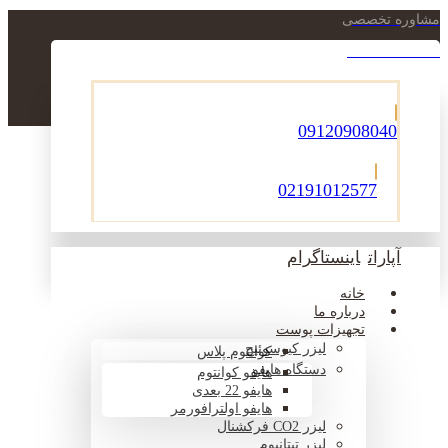
مشاوره تخصصی
021-22900756
09120908040
02191012577
آپارات
اینستاگرام
خانه
درباره ما
تجهیزات پوست
لیزر کیوسوئیچ
کوانتوم پلاس
دستگاه هایفو
هایفو کوانتوم
هایفو 22 بعدی
هایفو اولترافورمر
لیزر CO2 فرکشنال
لیزر تیتانیوم