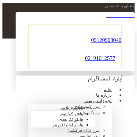
مشاوره تخصصی
021-22900756
09120908040
02191012577
آپارات
اینستاگرام
خانه
درباره ما
تجهیزات پوست
لیزر کیوسوئیچ
کوانتوم پلاس
دستگاه هایفو
هایفو کوانتوم
هایفو 22 بعدی
هایفو اولترافورمر
لیزر CO2 فرکشنال
لیزر تیتانیوم