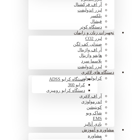
آر اف فرکشنال
لیزر اندولیفت
پلکسر
فیشال
دستگاه کوتر
تجهیزات زنان و زایمان
لیزر CO2
صندلی کف لگن
آر اف واژینال
هایفو واژینال
پلاسما سرد
لیزر اندولیفت
دستگاه های لاغری
کرایولیپولیز
دستگاه کرایو ADSS
کرایو 360
دستگاه کرایو رومیزی
آر اف لاغری
اندرمولوژی
کویتیشن
شاک ویو
EMS
بادی آنالیز
مشاوره و آموزش
مشاوره