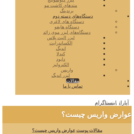
لیزر کیوسوئیچ
متدهای کاشت مو
برندینگ
دستگاه‌های دسته دوم
دستگاه های لاغری
دستگاه هایفو
دستگاه‌های لیزر موی زائد
لیزر الیت پلاس
الکساندرایت
اندیگ
کندلا
دایود
الکترولیز
واریس
لیزر اندیگ
مقالات
تماس با ما
آپارات
اینستاگرام
عوارض واریس چیست؟
مقالات
پوست
عوارض واریس چیست؟