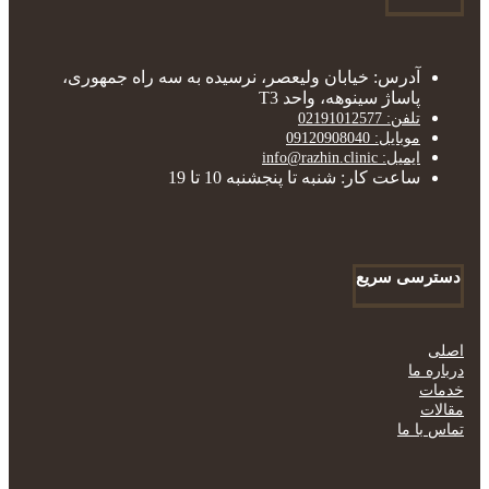
آدرس: خیابان ولیعصر، نرسیده به سه راه جمهوری،
پاساژ سینوهه، واحد T3
تلفن: 02191012577
موبایل: 09120908040
ایمیل: info@razhin.clinic
ساعت کار: شنبه تا پنجشنبه 10 تا 19
دسترسی سریع
اصلی
درباره ما
خدمات
مقالات
تماس با ما