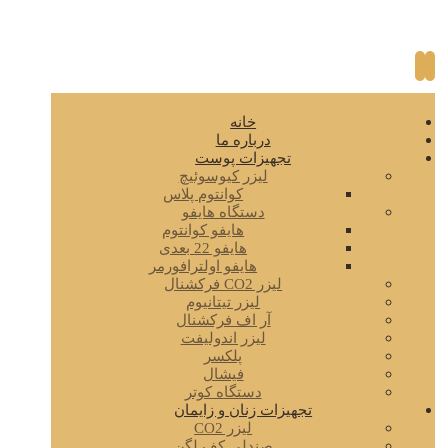
خانه
درباره ما
تجهیزات پوست
لیزر کیوسوئیچ
کوانتوم پلاس
دستگاه هایفو
هایفو کوانتوم
هایفو 22 بعدی
هایفو اولترافورمر
لیزر CO2 فرکشنال
لیزر تیتانیوم
آر اف فرکشنال
لیزر اندولیفت
پلکسر
فیشال
دستگاه کوتر
تجهیزات زنان و زایمان
لیزر CO2
صندلی کف لگن