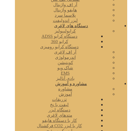
آر اف واژینال
هایفو واژینال
پلاسما سرد
لیزر اندولیفت
دستگاه های لاغری
کرایولیپولیز
دستگاه کرایو ADSS
کرایو 360
دستگاه کرایو رومیزی
آر اف لاغری
اندرمولوژی
کویتیشن
شاک ویو
EMS
بادی آنالیز
مشاوره و آموزش
مشاوره
آموزش
تزریقات
لیفت با نخ
دستگاه لیزر
متدهای لاغری
کار با دستگاه هایفو
کار با لیزر CO2 فرکشنال