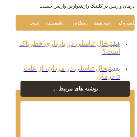
درمان واریس در کلینیک راژین
عوارض واریس چیست
فیسبوک
پینترست
لینکدین
واتس اپ
ایمیل
تبخال تناسلی در بارداری خطرناک
قبلی
است؟
تبخال تناسلی در مردان، از علت
بعدی
تا درمان
نوشته های مرتبط ...