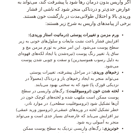
اگر واریس بدون درمان رها شود یا پیشرفت کند، می‌تواند به
عوارض جدی‌تر و دردناکی منجر شود که ناشی از فشار
وریدی بالا و اختلال طولانی‌مدت در بازگشت خون هستند.
برخی از پیامدهای واریس به شرح زیر هستند:
ورم مزمن و تغییرات پوستی (درماتیت استاز وریدی):
افزایش فشار باعث نشت مایعات و سلول‌های خونی به زیر
سطح پوست می‌شود. این امر منجر به تورم مزمن مچ و
ساق پا، تغییر رنگ پوست (تیره‌شدن یا ایجاد لکه‌های قهوه‌ای
به دلیل رسوب هموسیدرین) و سفت و چوبی شدن پوست
می‌شود.
زخم‌های وریدی:
در مراحل پیشرفته، تغییرات پوستی
می‌تواند منجر به ایجاد زخم‌های باز و دردناک (معمولاً در
نزدیکی قوزک پا) شود که به سختی بهبود می‌یابند.
لخته شدن خون (ترومبوفلبیت):
رگ‌های واریسی در سطح
پوست ممکن است ملتهب شده و لخته‌های کوچک خون در
آن‌ها تشکیل شود (ترومبوفلبیت سطحی). در موارد نادر،
خطر تشکیل لخته در وریدهای عمقی‌تر (ترومبوز ورید عمقی)
نیز افزایش می‌یابد که عارضه‌ای بسیار جدی است و می‌تواند
منجر به آمبولی ریه شود.
خونریزی:
رگ‌های واریسی نزدیک به سطح پوست ممکن