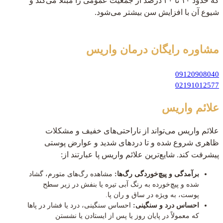
که حدود ۱۰ تا ۲۰ درصد از جمعیت عمومی را مبتلا می‌کند و
شیوع آن با افزایش سن بیشتر می‌شود.
مشاوره رایگان
درمان واریس
09120908040
02191012577
علائم واریس
علائم واریس می‌تواند از ناراحتی‌های خفیف و مشکلات
ظاهری شروع شده و تا دردهای شدید و عوارض پوستی
پیشرفت کند. شایع‌ترین علائم واریس پا عبارتند از:
برآمدگی و پیچ‌خوردگی رگ‌ها:
مشاهده رگ‌های متورم، گشاد
شده و پیچ‌خورده به رنگ آبی تیره یا بنفش در زیر سطح
پوست، به ویژه در ساق و ران پا.
احساس درد و سنگینی:
احساس سنگینی، درد یا فشار در پاها
که معمولاً در پایان روز یا پس از ایستادن یا نشستن