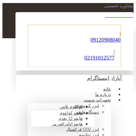
مشاوره تخصصی
021-22900756
09120908040
02191012577
آپارات
اینستاگرام
خانه
درباره ما
تجهیزات پوست
لیزر کیوسوئیچ
کوانتوم پلاس
دستگاه هایفو
هایفو کوانتوم
هایفو 22 بعدی
هایفو اولترافورمر
لیزر CO2 فرکشنال
لیزر تیتانیوم