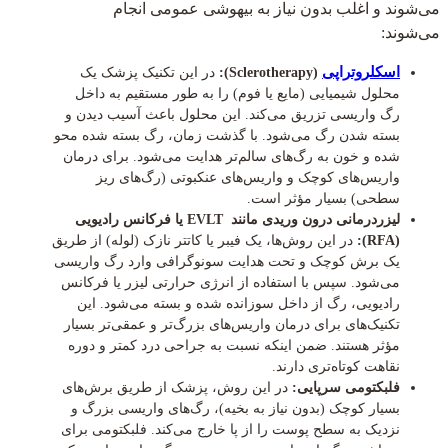
می‌شوند و اغلب بدون نیاز به بیهوشی عمومی انجام
می‌شوند:
اسکلروتراپی
(Sclerotherapy):
در این تکنیک پزشک یک
محلول شیمیایی (مایع یا فوم) را به طور مستقیم به داخل
رگ واریسی تزریق می‌کند. این محلول باعث آسیب دیدن و
بسته شدن رگ می‌شود. با گذشت زمان، رگ بسته شده محو
شده و خون به رگ‌های سالم‌تر هدایت می‌شود. برای درمان
واریس‌های کوچک و واریس‌های عنکبوتی (رگ‌های ریز
سطحی) بسیار مؤثر است.
لیزردرمانی درون وریدی مانند EVLT یا فرکانس رادیویی
(RFA):
در این روش‌ها، یک فیبر یا کاتتر نازک (لوله) از طریق
یک برش کوچک و تحت هدایت سونوگرافی وارد رگ واریسی
می‌شود. سپس با استفاده از انرژی حرارتی لیزر یا فرکانس
رادیویی، رگ از داخل سوزانده شده و بسته می‌شود. این
تکنیک‌های برای درمان واریس‌های بزرگ‌تر و عمقی‌تر بسیار
مؤثر هستند. ضمن اینکه نسبت به جراحی درد کمتر و دوره
نقاهت کوتاه‌تری دارند.
فلبکتومی سرپایی:
در این روش، پزشک از طریق برش‌های
بسیار کوچک (بدون نیاز به بخیه)، رگ‌های واریسی بزرگ و
نزدیک به سطح پوست را از پا خارج می‌کند. فلبکتومی برای