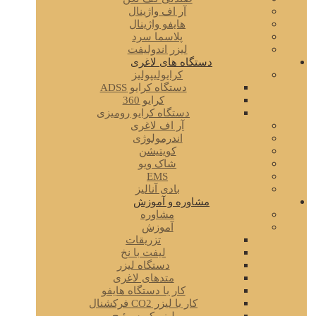
آر اف واژینال
هایفو واژینال
پلاسما سرد
لیزر اندولیفت
دستگاه های لاغری
کرایولیپولیز
دستگاه کرایو ADSS
کرایو 360
دستگاه کرایو رومیزی
آر اف لاغری
اندرمولوژی
کویتیشن
شاک ویو
EMS
بادی آنالیز
مشاوره و آموزش
مشاوره
آموزش
تزریقات
لیفت با نخ
دستگاه لیزر
متدهای لاغری
کار با دستگاه هایفو
کار با لیزر CO2 فرکشنال