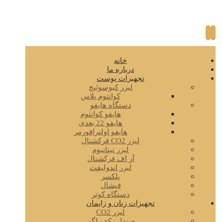
خانه
درباره ما
تجهیزات پوست
لیزر کیوسوئیچ
کوانتوم پلاس
دستگاه هایفو
هایفو کوانتوم
هایفو 22 بعدی
هایفو اولترافورمر
لیزر CO2 فرکشنال
لیزر تیتانیوم
آر اف فرکشنال
لیزر اندولیفت
پلکسر
فیشال
دستگاه کوتر
تجهیزات زنان و زایمان
لیزر CO2
صندلی کف لگن