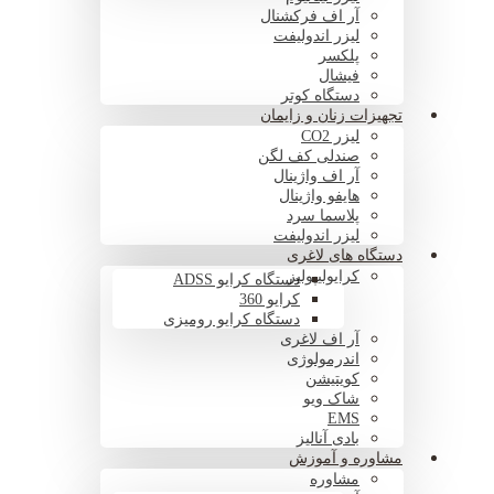
آر اف فرکشنال
لیزر اندولیفت
پلکسر
فیشال
دستگاه کوتر
تجهیزات زنان و زایمان
لیزر CO2
صندلی کف لگن
آر اف واژینال
هایفو واژینال
پلاسما سرد
لیزر اندولیفت
دستگاه های لاغری
کرایولیپولیز
دستگاه کرایو ADSS
کرایو 360
دستگاه کرایو رومیزی
آر اف لاغری
اندرمولوژی
کویتیشن
شاک ویو
EMS
بادی آنالیز
مشاوره و آموزش
مشاوره