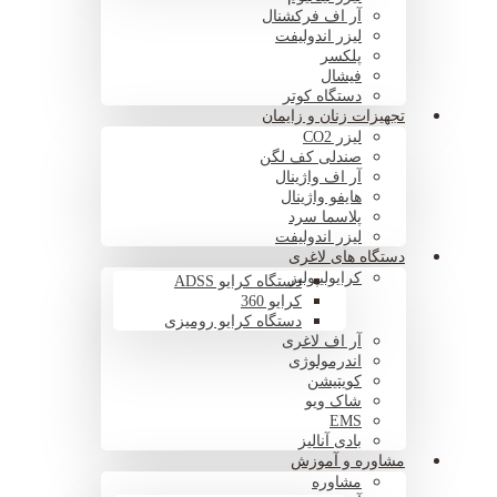
آر اف فرکشنال
لیزر اندولیفت
پلکسر
فیشال
دستگاه کوتر
تجهیزات زنان و زایمان
لیزر CO2
صندلی کف لگن
آر اف واژینال
هایفو واژینال
پلاسما سرد
لیزر اندولیفت
دستگاه های لاغری
کرایولیپولیز
دستگاه کرایو ADSS
کرایو 360
دستگاه کرایو رومیزی
آر اف لاغری
اندرمولوژی
کویتیشن
شاک ویو
EMS
بادی آنالیز
مشاوره و آموزش
مشاوره