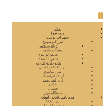
خانه
درباره ما
تجهیزات پوست
لیزر کیوسوئیچ
کوانتوم پلاس
دستگاه هایفو
هایفو کوانتوم
هایفو 22 بعدی
هایفو اولترافورمر
لیزر CO2 فرکشنال
لیزر تیتانیوم
آر اف فرکشنال
لیزر اندولیفت
پلکسر
فیشال
دستگاه کوتر
تجهیزات زنان و زایمان
لیزر CO2
صندلی کف لگن