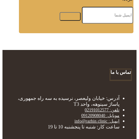
تماس با ما
آدرس: خیابان ولیعصر، نرسیده به سه راه جمهوری،
پاساژ سینوهه، واحد T3
تلفن: 02191012577
موبایل: 09120908040
ایمیل: info@razhin.clinic
ساعت کار: شنبه تا پنجشنبه 10 تا 19