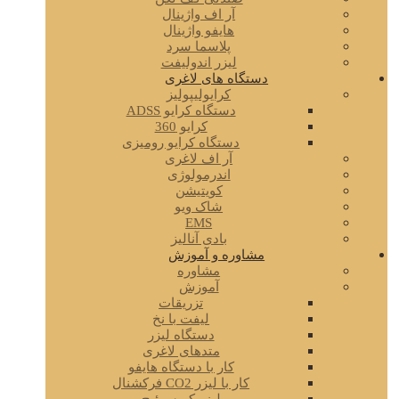
آر اف واژینال
هایفو واژینال
پلاسما سرد
لیزر اندولیفت
دستگاه های لاغری
کرایولیپولیز
دستگاه کرایو ADSS
کرایو 360
دستگاه کرایو رومیزی
آر اف لاغری
اندرمولوژی
کویتیشن
شاک ویو
EMS
بادی آنالیز
مشاوره و آموزش
مشاوره
آموزش
تزریقات
لیفت با نخ
دستگاه لیزر
متدهای لاغری
کار با دستگاه هایفو
کار با لیزر CO2 فرکشنال