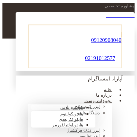
مشاوره تخصصی
021-22900756
09120908040
02191012577
آپارات
اینستاگرام
خانه
درباره ما
تجهیزات پوست
لیزر کیوسوئیچ
کوانتوم پلاس
دستگاه هایفو
هایفو کوانتوم
هایفو 22 بعدی
هایفو اولترافورمر
لیزر CO2 فرکشنال
لیزر تیتانیوم