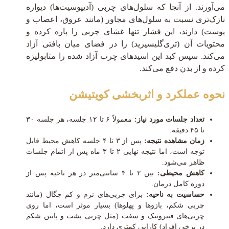
می‌آورند. از آنجا که سلول‌های چربی (آدیپوسیت‌ها) دیواره
نازک‌تری نسبت به سلول‌های مجاور (مانند عروق، اعصاب و
پوست) دارند، این فشار تنها غشای چربی را پاره کرده و
محتویات آن (تری‌گلیسیرید) را در فضای میان بافتی آزاد
می‌کند. سپس کبد این اسیدهای چرب آزاد شده را متابولیزه
کرده و از بدن دفع می‌کند.
نحوه عملکرد و اثربخشی کویتیشن
تعداد جلسات مورد نیاز:
معمولاً ۶ تا ۱۲ جلسه، هر جلسه ۳۰
تا ۴۵ دقیقه.
زمان مشاهده نتیجه:
پس از ۳ تا ۴ جلسه کاهش محیط قابل
توجه است، اما نتیجه نهایی ۲ تا ۳ ماه پس از اتمام جلسات
ظاهر می‌شود.
کاهش محیطی:
بین ۲ تا ۴ سانتی‌متر در هر ناحیه پس از
دوره کامل درمان.
حساسیت به ناحیه:
برای چربی‌های نرم و کم چگال (مانند
چربی شکم، بازوها و پهلوها) بسیار موثر است، اما روی
چربی‌های فیبروتیک و سفت (مثل چربی پشت و پایین شکم
در برخی افراد) کارایی کمتری دارد.