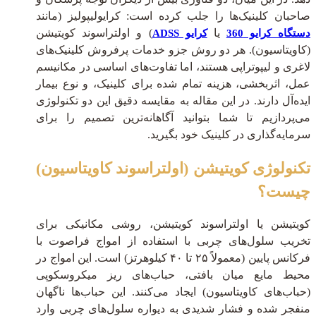
صاحبان کلینیک‌ها را جلب کرده است: کرایولیپولیز (مانند
یا
) و اولتراسوند کویتیشن
دستگاه کرایو 360
کرایو ADSS
(کاویتاسیون). هر دو روش جزو خدمات پرفروش کلینیک‌های
لاغری و لیپوتراپی هستند، اما تفاوت‌های اساسی در مکانیسم
عمل، اثربخشی، هزینه تمام شده برای کلینیک، و نوع بیمار
ایده‌آل دارند. در این مقاله به مقایسه دقیق این دو تکنولوژی
می‌پردازیم تا شما بتوانید آگاهانه‌ترین تصمیم را برای
سرمایه‌گذاری در کلینیک خود بگیرید.
تکنولوژی کویتیشن (اولتراسوند کاویتاسیون)
چیست؟
کویتیشن یا اولتراسوند کویتیشن، روشی مکانیکی برای
تخریب سلول‌های چربی با استفاده از امواج فراصوت با
فرکانس پایین (معمولاً ۲۵ تا ۴۰ کیلوهرتز) است. این امواج در
محیط مایع میان بافتی، حباب‌های ریز میکروسکوپی
(حباب‌های کاویتاسیون) ایجاد می‌کنند. این حباب‌ها ناگهان
منفجر شده و فشار شدیدی به دیواره سلول‌های چربی وارد