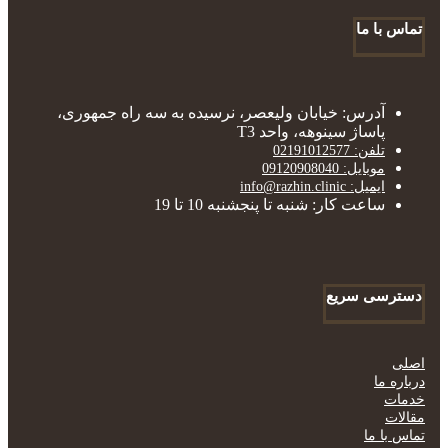
تماس با ما
آدرس: خیابان ولیعصر، نرسیده به سه راه جمهوری،
پاساژ سینوهه، واحد T3
تلفن: 02191012577
موبایل: 09120908040
ایمیل: info@razhin.clinic
ساعت کار: شنبه تا پنجشنبه 10 تا 19
دسترسی سریع
اصلی
درباره ما
خدمات
مقالات
تماس با ما