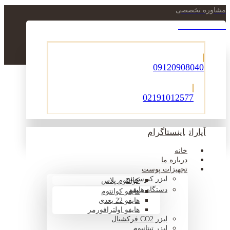
مشاوره تخصصی
021-22900756
09120908040
02191012577
آپارات
اینستاگرام
خانه
درباره ما
تجهیزات پوست
لیزر کیوسوئیچ
کوانتوم پلاس
دستگاه هایفو
هایفو کوانتوم
هایفو 22 بعدی
هایفو اولترافورمر
لیزر CO2 فرکشنال
لیزر تیتانیوم