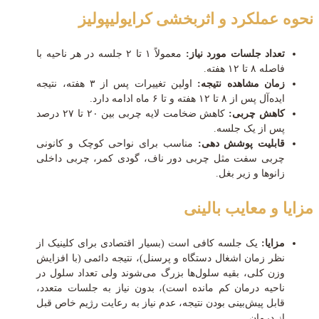
نحوه عملکرد و اثربخشی کرایولیپولیز
تعداد جلسات مورد نیاز:
معمولاً ۱ تا ۲ جلسه در هر ناحیه با
فاصله ۸ تا ۱۲ هفته.
زمان مشاهده نتیجه:
اولین تغییرات پس از ۳ هفته، نتیجه
ایده‌آل پس از ۸ تا ۱۲ هفته و تا ۶ ماه ادامه دارد.
کاهش چربی:
کاهش ضخامت لایه چربی بین ۲۰ تا ۲۷ درصد
پس از یک جلسه.
قابلیت پوشش دهی:
مناسب برای نواحی کوچک و کانونی
چربی سفت مثل چربی دور ناف، گودی کمر، چربی داخلی
زانوها و زیر بغل.
مزایا و معایب بالینی
مزایا:
یک جلسه کافی است (بسیار اقتصادی برای کلینیک از
نظر زمان اشغال دستگاه و پرسنل)، نتیجه دائمی (با افزایش
وزن کلی، بقیه سلول‌ها بزرگ می‌شوند ولی تعداد سلول در
ناحیه درمان کم مانده است)، بدون نیاز به جلسات متعدد،
قابل پیش‌بینی بودن نتیجه، عدم نیاز به رعایت رژیم خاص قبل
از درمان.