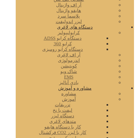
آر اف واژینال
هایفو واژینال
پلاسما سرد
لیزر اندولیفت
دستگاه های لاغری
کرایولیپولیز
دستگاه کرایو ADSS
کرایو 360
دستگاه کرایو رومیزی
آر اف لاغری
اندرمولوژی
کویتیشن
شاک ویو
EMS
بادی آنالیز
مشاوره و آموزش
مشاوره
آموزش
تزریقات
لیفت با نخ
دستگاه لیزر
متدهای لاغری
کار با دستگاه هایفو
کار با لیزر CO2 فرکشنال