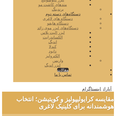
لیزر کیوسوئیچ
متدهای کاشت مو
برندینگ
دستگاه‌های دسته دوم
دستگاه های لاغری
دستگاه هایفو
دستگاه‌های لیزر موی زائد
لیزر الیت پلاس
الکساندرایت
اندیگ
کندلا
دایود
الکترولیز
واریس
لیزر اندیگ
مقالات
تماس با ما
آپارات
اینستاگرام
مقایسه کرایولیپولیز و کویتیشن؛ انتخاب
هوشمندانه برای کلینیک لاغری