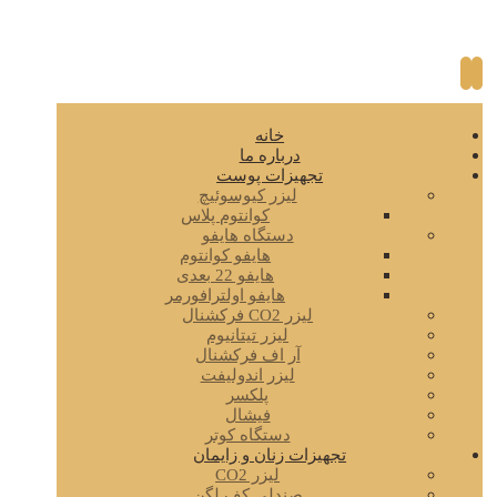
خانه
درباره ما
تجهیزات پوست
لیزر کیوسوئیچ
کوانتوم پلاس
دستگاه هایفو
هایفو کوانتوم
هایفو 22 بعدی
هایفو اولترافورمر
لیزر CO2 فرکشنال
لیزر تیتانیوم
آر اف فرکشنال
لیزر اندولیفت
پلکسر
فیشال
دستگاه کوتر
تجهیزات زنان و زایمان
لیزر CO2
صندلی کف لگن