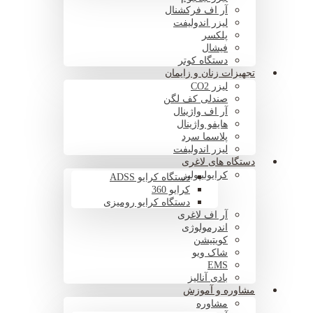
آر اف فرکشنال
لیزر اندولیفت
پلکسر
فیشال
دستگاه کوتر
تجهیزات زنان و زایمان
لیزر CO2
صندلی کف لگن
آر اف واژینال
هایفو واژینال
پلاسما سرد
لیزر اندولیفت
دستگاه های لاغری
کرایولیپولیز
دستگاه کرایو ADSS
کرایو 360
دستگاه کرایو رومیزی
آر اف لاغری
اندرمولوژی
کویتیشن
شاک ویو
EMS
بادی آنالیز
مشاوره و آموزش
مشاوره